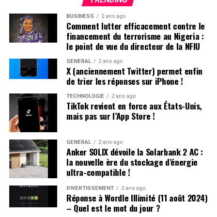
App store par un communiqué officiel.
«
Apple doit
respecter les lois en vigueur dans les régions où elle
BUSINESS
2 ans ago
Comment lutter efficacement contre le
opère. Selon la loi Protecting Americans from Foreign
financement du terrorisme au Nigeria :
Adversary Controlled Applications act, les applications
le point de vue du directeur de la NFIU
développées par ByteDance ltd., y compris TikTok et ses
filiales comme CapCut et Lemon8, ne pourront plus être
GÉNÉRAL
2 ans ago
X (anciennement Twitter) permet enfin
téléchargées ou mises à jour sur l’App Store pour les
de trier les réponses sur iPhone !
utilisateurs américains après le 19 janvier 2025
», précise
la société.
TECHNOLOGIE
2 ans ago
TikTok revient en force aux États-Unis,
mais pas sur l’App Store !
Il est crucial de souligner que les utilisateurs américains
ayant déjà installé TikTok peuvent toujours accéder au
service. Cependant, ils ne recevront plus aucune mise à
GÉNÉRAL
2 ans ago
Anker SOLIX dévoile la Solarbank 2 AC :
jour future de l’application. L’avenir du réseau social
la nouvelle ère du stockage d’énergie
pourrait dépendre des décisions du nouveau président
ultra-compatible !
des États-Unis.
DIVERTISSEMENT
2 ans ago
Réponse à Wordle Illimité (11 août 2024)
DÉCLARATION DE TIKTOK :
– Quel est le mot du jour ?