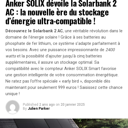
Anker SOLIX dévoile la Solarbank 2
flexibilité en matière de succès financier, dans l’intérêt
AC : la nouvelle ère du stockage
de l’innovation et des gains potentiels à long terme. Un
ancien cadre de la division des appareils, décrit par le
d’énergie ultra-compatible !
WSJ, a déclaré qu’au début d’Alexa, l’équipe des gadgets
d’Amazon « n’avait pas de calendrier de rentabilité »
Découvrez le Solarbank 2 AC
, une véritable révolution dans le
lors du lancement de nouveaux produits.
domaine de l’énergie solaire ! Grâce à ses batteries au
phosphate de fer lithium, ce système s’adapte parfaitement à
Amazon est connu pour avoir vendu des haut-parleurs
vos besoins. Avec une puissance impressionnante de
2400
Echo à bas prix, voire à perte, dans l’espoir de
watts
et la possibilité d’ajouter jusqu’à cinq batteries
supplémentaires, il assure un stockage optimal. Sa
rentabiliser Alexa par la suite. En 2019, Dave Limp, alors
compatibilité avec le compteur Anker SOLIX Smart favorise
vice-président senior des appareils chez Amazon, a
une gestion intelligente de votre consommation énergétique.
déclaré au WSJ : « Nous n’avons pas besoin de gagner de
Ne ratez pas l’offre spéciale « early bird »
, disponible dès
l’argent lorsque nous vous vendons l’appareil. » Le WSJ
maintenant pour seulement 999 euros ! Saisissez cette chance
a noté que cette stratégie s’applique également à
unique !
d’autres appareils non spécifiés d’Amazon.
Published
2 ans ago
on
20 janvier 2025
By
Julien Parker
Cependant, les utilisateurs ont tendance à utiliser Alexa
pour des services gratuits, comme consulter la météo ou
l’heure, plutôt que pour effectuer des achats