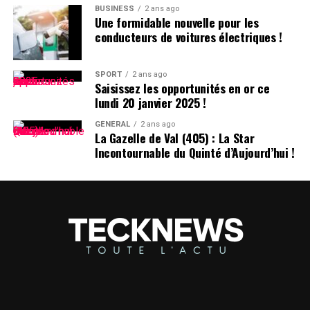
BUSINESS
2 ans ago
>
Une formidable nouvelle pour les
conducteurs de voitures électriques !
En collaboration avec nos
partenaires techniques,
SPORT
2 ans ago
Saisissez les opportunités en or ce
nous travaillons activement
lundi 20 janvier 2025 !
à rétablir notre service.
GÉNÉRAL
2 ans ago
La Gazelle de Val (405) : La Star
Nous remercions le
Incontournable du Quinté d’Aujourd’hui !
président Trump pour avoir
clarifié la situation et
rassuré nos partenaires
qu’ils ne subiront aucune
sanction en continuant
d’offrir TikTok aux plus de