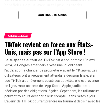
2025
, permettant aux acheteurs intéressés d’acquérir
bénéficier. De plus, avec un tel prix, les stocks
cet appareil dès
999 euros
! Cette promotion inclut
pourraient s’épuiser rapidement. Ce modèle se classe
également un compteur Anker SOLIX Smart offert pour
CONTINUE READING
parmi les meilleures ventes sur Amazon avec plus de
chaque commande passée durant cette période spéciale.
1000 unités écoulées le mois dernier.
le Solarbank 2 AC représente une avancée significative
Profitez des offres sur Amazon
dans le domaine du stockage énergétique domestique
TECHNOLOGIE
grâce à ses caractéristiques techniques avancées et son
TikTok revient en force aux États-
Amazon propose également la
livraison gratuite
et
engagement envers la durabilité environnementale.
rapide pour cet article qui bénéficie d’une garantie de
Unis, mais pas sur l’App Store !
deux ans. En outre, il existe une option de paiement
échelonné en quatre fois sans frais sur ce modèle. Enfin,
Le suspense autour de TikTok
est à son comble ! En avril
sachez que vous avez la possibilité de changer d’avis et
2024, le Congrès américain a voté une loi obligeant
retourner le produit gratuitement dans un délai de 30
l’application à changer de propriétaire avant le
19 janvier
. Les
utilisateurs ont anxieusement attendu la décision finale. Bien
jours afin d’obtenir un
remboursement intégral
.
que TikTok ait brièvement cessé ses activités, elle est revenue
Moulinex Easy Fry Max : cuisinez
en ligne, mais
absente de l’App Store
. Apple justifie cette
décision par des obligations légales. Cependant, les utilisateurs
sainement pour toute la famille
peuvent toujours accéder à leur compte… sans mises à jour.
L’avenir de TikTok pourrait prendre un tournant décisif avec les