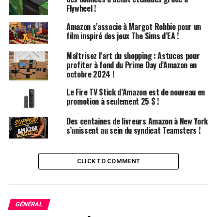
Flywheel !
bénéfices. Fin 2022, Business Insider rapportait qu’Alexa
était sur le point de perdre 10 milliards de dollars cette
Amazon s’associe à Margot Robbie pour un
année-là.
film inspiré des jeux The Sims d’EA !
Le WSJ a obtenu le chiffre de 25 milliards de dollars à
Maîtrisez l’art du shopping : Astuces pour
profiter à fond du Prime Day d’Amazon en
partir de « documents internes » et n’a pas pu
octobre 2024 !
déterminer les pertes de la division des appareils avant
ou après la période mentionnée.
Le Fire TV Stick d’Amazon est de nouveau en
promotion à seulement 25 $ !
Une absence de calendrier de
Des centaines de livreurs Amazon à New York
s’unissent au sein du syndicat Teamsters !
rentabilité
Le rapport du WSJ fournit des éclaircissements sur les
CLICK TO COMMENT
raisons pour lesquelles la division des appareils a pu
accumuler des pertes aussi importantes pendant une si
longue période.
GÉNÉRAL
Il semble que cette unité ait bénéficié d’une certaine