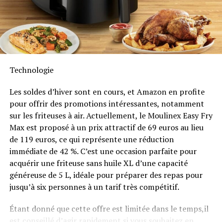
Intempéries
selon le WSJ.
Anker SOLIX met également l’accent sur la longévité du
Depuis 2022, Amazon a licencié au moins 19 000
Solarbank 2 AC. Conçu pour supporter au moins
6000
employés, la division des appareils étant
cycles de charge
, cet appareil a une durée de vie
particulièrement touchée.
estimée dépassant quinze ans. Il est accompagné d’une
Technologie
garantie fabricant décennale et possède une
RELATED TOPICS:
25 MILLIARDS DE DOLLARS
ALEXA
certification IP65 qui assure sa résistance face aux
Les soldes d’hiver sont en cours, et Amazon en profite
AMAZON
CALENDRIER DE PROFIT
PERTES FINANCIÈRES
intempéries tout en étant capable de fonctionner dans
pour offrir des promotions intéressantes, notamment
des températures variant entre -20 °C et +55 °C.
UP NEXT
sur les friteuses à air. Actuellement, le Moulinex Easy Fry
Les meilleurs traqueurs de sommeil de 2024 : Testés et
Max est proposé à un prix attractif de 69 euros au lieu
approuvés par des experts !
Disponibilité et Offres
de 119 euros, ce qui représente une réduction
DON'T MISS
Promotionnelles
immédiate de 42 %. C’est une occasion parfaite pour
Des physiciens viennent de créer un nouvel élément
acquérir une friteuse sans huile XL d’une capacité
grâce à un faisceau de particules !
généreuse de 5 L, idéale pour préparer des repas pour
Le solarbank 2 AC est disponible sur le site officiel
jusqu’à six personnes à un tarif très compétitif.
d’Anker SOLIX ainsi que sur Amazon au prix standard de
1299 euros
. Cependant, une offre promotionnelle
Étant donné que cette offre est limitée dans le temps,il
« early bird » sera active du
20 janvier au 23 février
est conseillé d’agir rapidement si vous souhaitez en