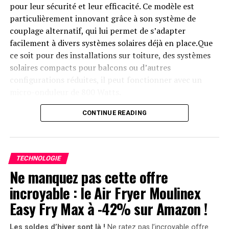
Appareils et Services, nous
pour leur sécurité et leur efficacité. Ce modèle est
nous concentrons sur la
particulièrement innovant grâce à son système de
valeur que nous créons
couplage alternatif, qui lui permet de s’adapter
facilement à divers systèmes solaires déjà en place.Que
lorsque les clients utilisent
ce soit pour des installations sur toiture, des systèmes
nos services, et pas
solaires compacts pour balcons ou d’autres
seulement lorsqu’ils
configurations réduites, il peut fonctionner avec un
micro-onduleur de 800 Watts.
achètent nos appareils.
Notre organisation
Capacité et flexibilité Énergétique
CONTINUE READING
Appareils et Services a
Avec une capacité maximale d’injection dans le réseau
établi de nombreuses
domestique atteignant 1200 watts,le Solarbank 2 AC
TECHNOLOGIE
entreprises rentables pour
peut être associé à deux régulateurs solaires MPPT. Cela
Ne manquez pas cette offre
ouvre la possibilité d’ajouter jusqu’à 1200 watts
Amazon et est bien
incroyable : le Air Fryer Moulinex
supplémentaires via des panneaux solaires additionnels,
positionnée pour continuer
portant ainsi la puissance totale à un impressionnant
Easy Fry Max à -42% sur Amazon !
2400 watts
. Pour les utilisateurs nécessitant davantage
dans cette voie à l’avenir.
de stockage énergétique, il est possible d’intégrer
Les soldes d’hiver sont là !
Ne ratez pas l’incroyable offre