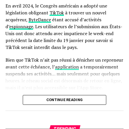
four traditionnel ! Son interface intuitive avec écran
En avril 2024, le Congrès américain a adopté une
tactile facilite son utilisation quotidienne.
législation obligeant
TikTok
à trouver un nouvel
acquéreur,
ByteDance
étant accusé d’activités
en outre, le panier antiadhésif compatible lave-vaisselle
d’
espionnage
. Les utilisateurs de l’submission aux États-
simplifie grandement l’entretien après chaque
Unis ont donc attendu avec impatience le week-end
utilisation. N’oubliez pas qu’il s’agit là encore d’une
précédent la date limite du 19 janvier pour savoir si
offre temporaire ; ne tardez donc pas si vous souhaitez
TikTok serait interdit dans le pays.
profiter du meilleur prix possible sur cette friteuse
innovante !
Bien que TikTok n’ait pas réussi à dénicher un repreneur
avant cette échéance, l’
application
a temporairement
Pour accéder à cette remise exceptionnelle :
suspendu ses activités… mais seulement pour quelques
heures. le réseau social est désormais de retour en ligne,
mais il n’est plus accessible sur l’App Store.
Retour de TikTok : Une Absence
CONTINUE READING
Persistante sur l’App Store
Apple a expliqué sa décision de
retirer TikTok de son
TRENDING