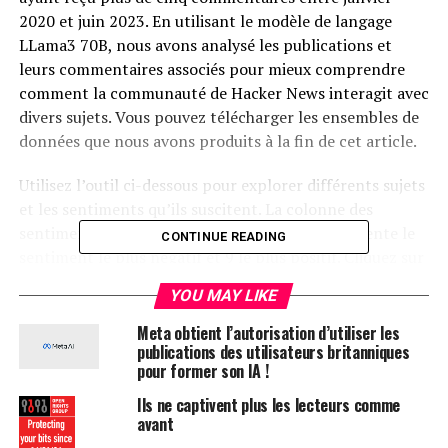
2020 et juin 2023. En utilisant le modèle de langage
LLama3 70B, nous avons analysé les publications et
leurs commentaires associés pour mieux comprendre
comment la communauté de Hacker News interagit avec
divers sujets. Vous pouvez télécharger les ensembles de
données que nous avons produits à la fin de cet article.
Utilisez l’outil ci-dessous pour explorer différents sujets
et les sentiments qu’ils suscitent. La colonne des
sentiments indique le score médian, où 0 représente le
CONTINUE READING
sentiment le plus négatif et 9 le plus positif. Cliquez sur
les en-têtes de colonne pour découvrir les sujets qui
YOU MAY LIKE
provoquent des réactions fortes, qu’elles soient
positives ou négatives, et pour identifier les thèmes
Meta obtient l’autorisation d’utiliser les
publications des utilisateurs britanniques
controversés qui tendent à générer des commentaires
pour former son IA !
polarisés.
Ils ne captivent plus les lecteurs comme
avant
Motivation