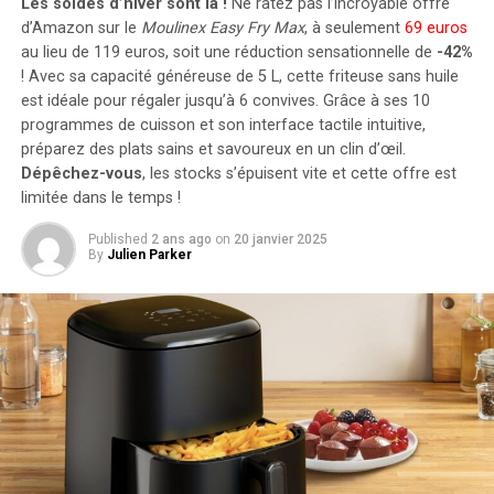
de stockage énergétique, il est possible d’intégrer
Les soldes d’hiver sont là !
Ne ratez pas l’incroyable offre
jusqu’à cinq batteries supplémentaires de 1,6
d’Amazon sur le
Moulinex Easy Fry Max
, à seulement
69 euros
kilowattheure chacune, augmentant la capacité totale à
au lieu de 119 euros, soit une réduction sensationnelle de
-42%
! Avec sa capacité généreuse de 5 L, cette friteuse sans huile
9,6 kilowattheures
.
est idéale pour régaler jusqu’à 6 convives. Grâce à ses 10
Intégration dans un Écosystème
programmes de cuisson et son interface tactile intuitive,
préparez des plats sains et savoureux en un clin d’œil.
Intelligent
Dépêchez-vous
, les stocks s’épuisent vite et cette offre est
Bien que l’ensemble de données ne s’étende que
limitée dans le temps !
jusqu’en juin 2023, nous observons une montée en
Le Solarbank 2 AC s’intègre parfaitement dans un
puissance des articles sur l’IA, le traitement du langage
Published
2 ans ago
on
20 janvier 2025
écosystème énergétique intelligent grâce à sa
naturel et des sujets connexes. Malheureusement, les
By
Julien Parker
compatibilité avec le compteur Anker SOLIX Smart et
licenciements ont également commencé à devenir un
les prises intelligentes proposées par Anker. cette
sujet tendance à partir de la mi-2022. L’essor des
fonctionnalité permet une gestion optimisée de la
articles sur l’IA explique probablement la croissance du
consommation électrique tout en réduisant les pertes
sujet Technologie.
énergétiques inutiles. De plus, Anker SOLIX prévoit
d’étendre cette compatibilité aux dispositifs Shelly.
Sujets en déclin
Durabilité et Résistance aux
Entre 2020 et 2022, une tendance macro-économique