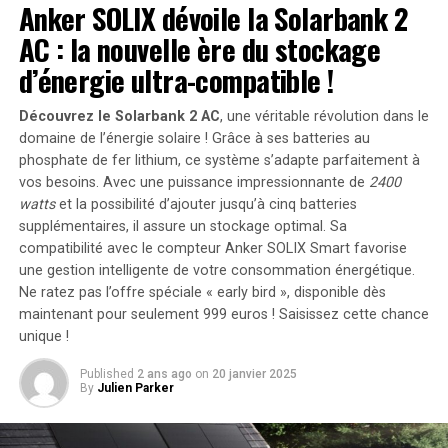
De plus, cela nous donnerait l’occasion d’expérimenter
Anker SOLIX dévoile la Solarbank 2
avec des
modèles de langage
avancés, qui, malgré tout
AC : la nouvelle ère du stockage
le battage médiatique autour de l’IA, se révèlent
d’énergie ultra-compatible !
incroyablement efficaces pour des tâches pratiques
comme celle-ci. Nous sommes également les
Découvrez le Solarbank 2 AC
, une véritable révolution dans le
développeurs d’un outil
open source
, Metaflow, écrit
domaine de l’énergie solaire ! Grâce à ses batteries au
en
Python
, ce qui rend le processus d’exploration de
phosphate de fer lithium, ce système s’adapte parfaitement à
projets comme celui-ci à la fois
amusant
et
éducatif
.
vos besoins. Avec une puissance impressionnante de
2400
watts
et la possibilité d’ajouter jusqu’à cinq batteries
Quels sujets sont populaires sur Hacker News ?
supplémentaires, il assure un stockage optimal. Sa
compatibilité avec le compteur Anker SOLIX Smart favorise
Comme expliqué dans la section de mise en œuvre ci-
une gestion intelligente de votre consommation énergétique.
dessous, nous avons téléchargé environ 100 000 pages
Ne ratez pas l’offre spéciale « early bird »
, disponible dès
maintenant pour seulement 999 euros ! Saisissez cette chance
publiées sur Hacker News pour comprendre quel
unique !
contenu résonne avec la communauté. Nous nous
concentrons sur les publications ayant obtenu au moins
Published
2 ans ago
on
20 janvier 2025
20 votes positifs et 5 commentaires, en demandant à un
By
Julien Parker
modèle de langage de générer dix phrases décrivant le
mieux chaque page.