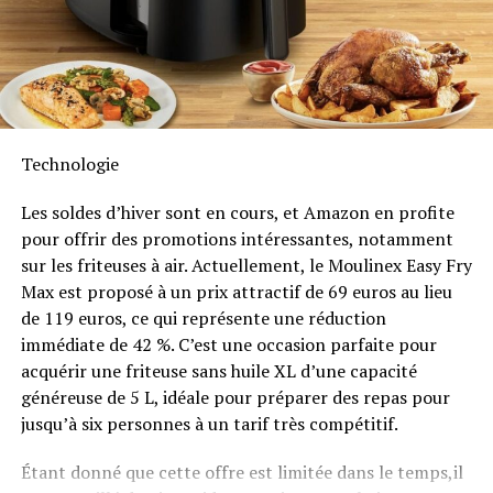
majeure était tout ce qui concernait la pandémie de
Intempéries
COVID, qui, heureusement, n’est plus un problème
pressant. De manière fascinante, août 2021 a été un
Anker SOLIX met également l’accent sur la longévité du
mois tumultueux, notamment avec la proposition
Solarbank 2 AC. Conçu pour supporter au moins
6000
d’Apple concernant le
scannage CSAM
, qui a provoqué
cycles de charge
, cet appareil a une durée de vie
une tempête de réactions sur les sujets liés à la
vie
estimée dépassant quinze ans. Il est accompagné d’une
privée
et à
Apple
.
Technologie
garantie fabricant décennale et possède une
certification IP65 qui assure sa résistance face aux
Les soldes d’hiver sont en cours, et Amazon en profite
intempéries tout en étant capable de fonctionner dans
pour offrir des promotions intéressantes, notamment
des températures variant entre -20 °C et +55 °C.
sur les friteuses à air. Actuellement, le Moulinex Easy Fry
Max est proposé à un prix attractif de 69 euros au lieu
Disponibilité et Offres
de 119 euros, ce qui représente une réduction
Promotionnelles
immédiate de 42 %. C’est une occasion parfaite pour
acquérir une friteuse sans huile XL d’une capacité
généreuse de 5 L, idéale pour préparer des repas pour
Le solarbank 2 AC est disponible sur le site officiel
jusqu’à six personnes à un tarif très compétitif.
d’Anker SOLIX ainsi que sur Amazon au prix standard de
1299 euros
. Cependant, une offre promotionnelle
Étant donné que cette offre est limitée dans le temps,il
« early bird » sera active du
20 janvier au 23 février