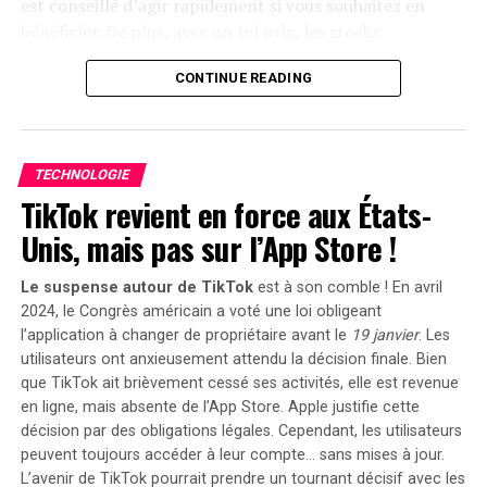
est conseillé d’agir rapidement si vous souhaitez en
2025
, permettant aux acheteurs intéressés d’acquérir
bénéficier. De plus, avec un tel prix, les stocks
cet appareil dès
999 euros
! Cette promotion inclut
pourraient s’épuiser rapidement. Ce modèle se classe
également un compteur Anker SOLIX Smart offert pour
Pour un retour en arrière, considérez les sujets passés à
CONTINUE READING
parmi les meilleures ventes sur Amazon avec plus de
chaque commande passée durant cette période spéciale.
gauche qui n’ont pas été abordés depuis janvier 2022 :
1000 unités écoulées le mois dernier.
le Solarbank 2 AC représente une avancée significative
Avant janvier 2022
Après janvier 2022
Profitez des offres sur Amazon
dans le domaine du stockage énergétique domestique
TECHNOLOGIE
George Floyd
GPT-4
grâce à ses caractéristiques techniques avancées et son
TikTok revient en force aux États-
Amazon propose également la
livraison gratuite
et
engagement envers la durabilité environnementale.
Immunité collective
Diffusion stable
rapide pour cet article qui bénéficie d’une garantie de
Unis, mais pas sur l’App Store !
Anticorps
Guerre Russie-Ukraine
deux ans. En outre, il existe une option de paiement
échelonné en quatre fois sans frais sur ce modèle. Enfin,
iOS 14
Ventura
Le suspense autour de TikTok
est à son comble ! En avril
sachez que vous avez la possibilité de changer d’avis et
2024, le Congrès américain a voté une loi obligeant
Freenode
Échec bancaire
retourner le produit gratuitement dans un délai de 30
l’application à changer de propriétaire avant le
19 janvier
. Les
Canal de Suez
Midjourney
utilisateurs ont anxieusement attendu la décision finale. Bien
jours afin d’obtenir un
remboursement intégral
.
que TikTok ait brièvement cessé ses activités, elle est revenue
Wallstreetbets
Gel des embauches
Moulinex Easy Fry Max : cuisinez
en ligne, mais
absente de l’App Store
. Apple justifie cette
Hydroxychloroquine
Alliance FIDO
décision par des obligations légales. Cependant, les utilisateurs
sainement pour toute la famille
peuvent toujours accéder à leur compte… sans mises à jour.
Taux d’infection
Crise du coût de la vie
L’avenir de TikTok pourrait prendre un tournant décisif avec les