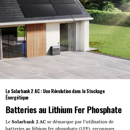
Voici les 20 sujets les plus populaires, agrégés à partir
des 100 000 pages, ainsi que le nombre de publications
traitant de chaque sujet :
Le Solarbank 2 AC : Une Révolution dans le Stockage
Énergétique
Batteries au Lithium Fer Phosphate
Le
Solarbank 2 AC
se démarque par l’utilisation de
batteries au lithium fer phosphate
(
LFP
), reconnues