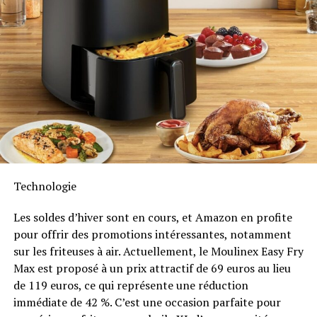
énergétiques inutiles. De plus, Anker SOLIX prévoit
d’étendre cette compatibilité aux dispositifs Shelly.
Durabilité et Résistance aux
Intempéries
Anker SOLIX met également l’accent sur la longévité du
Solarbank 2 AC. Conçu pour supporter au moins
6000
cycles de charge
, cet appareil a une durée de vie
estimée dépassant quinze ans. Il est accompagné d’une
Technologie
garantie fabricant décennale et possède une
certification IP65 qui assure sa résistance face aux
Les soldes d’hiver sont en cours, et Amazon en profite
intempéries tout en étant capable de fonctionner dans
pour offrir des promotions intéressantes, notamment
des températures variant entre -20 °C et +55 °C.
sur les friteuses à air. Actuellement, le Moulinex Easy Fry
Max est proposé à un prix attractif de 69 euros au lieu
Disponibilité et Offres
de 119 euros, ce qui représente une réduction
Promotionnelles
immédiate de 42 %. C’est une occasion parfaite pour