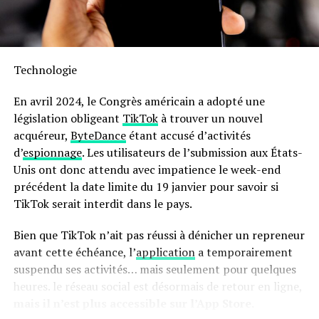
l’inspiration culinaire lorsque nécessaire.
Sa capacité généreuse permet non seulement la
préparation rapide mais aussi économique : jusqu’à 70 %
Technologie
moins énergivore et presque deux fois plus rapide qu’un
four traditionnel ! Son interface intuitive avec écran
En avril 2024, le Congrès américain a adopté une
tactile facilite son utilisation quotidienne.
législation obligeant
TikTok
à trouver un nouvel
acquéreur,
ByteDance
étant accusé d’activités
en outre, le panier antiadhésif compatible lave-vaisselle
d’
espionnage
. Les utilisateurs de l’submission aux États-
simplifie grandement l’entretien après chaque
Unis ont donc attendu avec impatience le week-end
utilisation. N’oubliez pas qu’il s’agit là encore d’une
précédent la date limite du 19 janvier pour savoir si
offre temporaire ; ne tardez donc pas si vous souhaitez
TikTok serait interdit dans le pays.
profiter du meilleur prix possible sur cette friteuse
innovante !
Bien que TikTok n’ait pas réussi à dénicher un repreneur
avant cette échéance, l’
application
a temporairement
Pour accéder à cette remise exceptionnelle :
suspendu ses activités… mais seulement pour quelques
heures. le réseau social est désormais de retour en ligne,
mais il n’est plus accessible sur l’App Store.