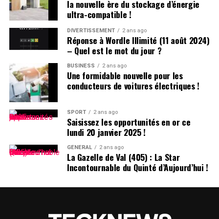
la nouvelle ère du stockage d’énergie
pourrait dépendre des décisions du nouveau président
ultra-compatible !
des États-Unis.
DIVERTISSEMENT
2 ans ago
Réponse à Wordle Illimité (11 août 2024)
DÉCLARATION DE TIKTOK :
– Quel est le mot du jour ?
BUSINESS
2 ans ago
>
Une formidable nouvelle pour les
conducteurs de voitures électriques !
En collaboration avec nos
partenaires techniques,
SPORT
2 ans ago
Saisissez les opportunités en or ce
nous travaillons activement
lundi 20 janvier 2025 !
à rétablir notre service.
GÉNÉRAL
2 ans ago
La Gazelle de Val (405) : La Star
Nous remercions le
Incontournable du Quinté d’Aujourd’hui !
président Trump pour avoir
clarifié la situation et
rassuré nos partenaires