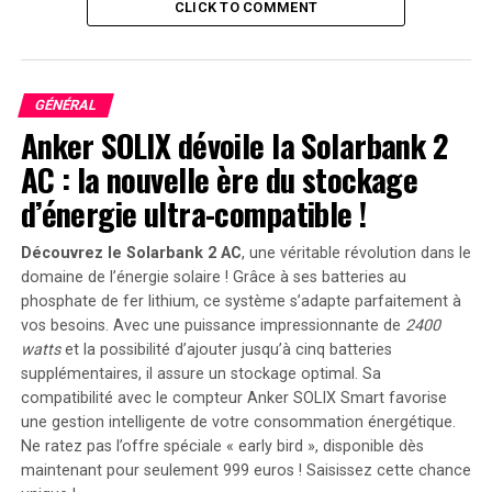
éteintes; elles étaient populaires parmi les passionnés
CLICK TO COMMENT
de matériel informatique et les overclockers. De
nombreux autres sites similaires tels que Virtual-
Hideout ou Bit-Tech ont suivi ce même chemin tragique.
GÉNÉRAL
Anker SOLIX dévoile la Solarbank 2
L’Avenir d’AnandTech
AC : la nouvelle ère du stockage
Bien qu’AnandTech cesse toute production nouvelle de
d’énergie ultra-compatible !
contenu, son éditeur Future PLC s’engage à maintenir
ses archives accessibles indéfiniment sur Internet. les
Découvrez le Solarbank 2 AC
, une véritable révolution dans le
forums du site continueront également à exister pour
domaine de l’énergie solaire ! Grâce à ses batteries au
permettre aux utilisateurs de partager leurs réflexions
phosphate de fer lithium, ce système s’adapte parfaitement à
et expériences.
vos besoins. Avec une puissance impressionnante de
2400
watts
et la possibilité d’ajouter jusqu’à cinq batteries
même si nous disons adieu à AnandTech sous sa forme
supplémentaires, il assure un stockage optimal. Sa
actuelle, son héritage perdurera grâce aux ressources
compatibilité avec le compteur Anker SOLIX Smart favorise
archivées qui resteront disponibles pour tous ceux qui
une gestion intelligente de votre consommation énergétique.
Ne ratez pas l’offre spéciale « early bird »
, disponible dès
souhaitent plonger dans ses riches contenus historiques
maintenant pour seulement 999 euros ! Saisissez cette chance
sur la technologie.