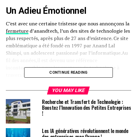
Un Adieu Émotionnel
C’est avec une certaine tristesse que nous annonçons la
fermeture
d’anandtech, l’un des sites de technologie les
plus respectés, après plus de 27 ans d’existence. Ce site
emblématique a été fondé en 1997 par Anand Lal
Shimpi, un adolescent passionné par l’informatique.Au
fil des années,il est devenu une référence
incontournable pour les amateurs de technologie à
CONTINUE READING
travers le monde.
L’Héritage d’AnandTech
YOU MAY LIKE
Recherche et Transfert de Technologie :
Sous la direction de Shimpi, AnandTech a su s’imposer
Boostez l’Innovation des Petites Entreprises
comme une source fiable et respectée dans le domaine
!
des analyses technologiques. En 2014, après avoir décidé
de quitter le secteur de l’édition pour rejoindre Apple,
Les IA génératives révolutionnent le monde
Ryan Smith a pris la relève en tant que rédacteur en
des entreprises avec Orange !