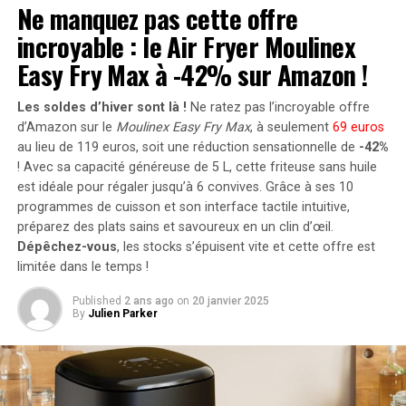
Ne manquez pas cette offre
ouvre la possibilité d’ajouter jusqu’à 1200 watts
incroyable : le Air Fryer Moulinex
supplémentaires via des panneaux solaires additionnels,
portant ainsi la puissance totale à un impressionnant
Easy Fry Max à -42% sur Amazon !
2400 watts
. Pour les utilisateurs nécessitant davantage
de stockage énergétique, il est possible d’intégrer
Les soldes d’hiver sont là !
Ne ratez pas l’incroyable offre
jusqu’à cinq batteries supplémentaires de 1,6
d’Amazon sur le
Moulinex Easy Fry Max
, à seulement
69 euros
kilowattheure chacune, augmentant la capacité totale à
au lieu de 119 euros, soit une réduction sensationnelle de
-42%
! Avec sa capacité généreuse de 5 L, cette friteuse sans huile
9,6 kilowattheures
.
est idéale pour régaler jusqu’à 6 convives. Grâce à ses 10
Intégration dans un Écosystème
programmes de cuisson et son interface tactile intuitive,
préparez des plats sains et savoureux en un clin d’œil.
Intelligent
Dépêchez-vous
, les stocks s’épuisent vite et cette offre est
limitée dans le temps !
Le Solarbank 2 AC s’intègre parfaitement dans un
Published
2 ans ago
on
20 janvier 2025
écosystème énergétique intelligent grâce à sa
By
Julien Parker
compatibilité avec le compteur Anker SOLIX Smart et
les prises intelligentes proposées par Anker. cette
fonctionnalité permet une gestion optimisée de la
consommation électrique tout en réduisant les pertes