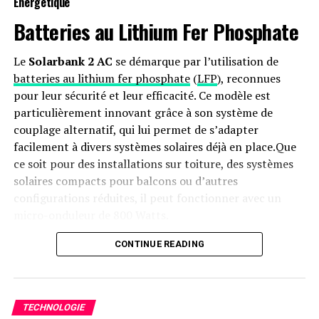
Énergétique
Batteries au Lithium Fer Phosphate
Le
Solarbank 2 AC
se démarque par l’utilisation de
batteries au lithium fer phosphate
(
LFP
), reconnues
pour leur sécurité et leur efficacité. Ce modèle est
particulièrement innovant grâce à son système de
couplage alternatif, qui lui permet de s’adapter
facilement à divers systèmes solaires déjà en place.Que
ce soit pour des installations sur toiture, des systèmes
solaires compacts pour balcons ou d’autres
configurations réduites, il peut fonctionner avec un
micro-onduleur de 800 Watts.
Capacité et flexibilité Énergétique
CONTINUE READING
Avec une capacité maximale d’injection dans le réseau
domestique atteignant 1200 watts,le Solarbank 2 AC
TECHNOLOGIE
peut être associé à deux régulateurs solaires MPPT. Cela