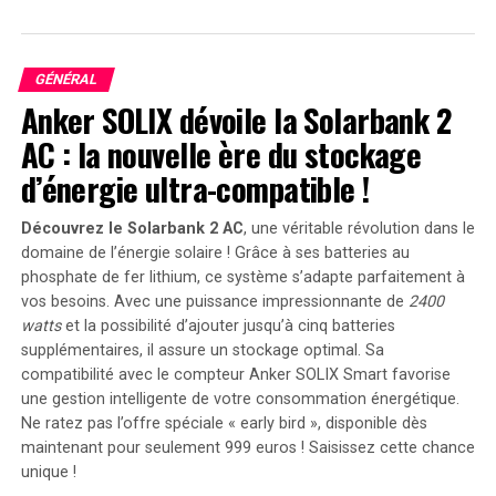
L’Importance de l’Aquaculture en Afrique⁣ de l’Est
Dans les régions⁣ entourant les Grands Lacs africains, de
GÉNÉRAL
nombreuses personnes vivant près des lacs dépendent
Anker SOLIX dévoile la Solarbank 2
de la
pêche
pour leur subsistance, que‌ ce soit
AC : la nouvelle ère du stockage
directement ‌ou indirectement. La pêche est ⁢essentielle
d’énergie ultra-compatible !
pour la
sécurité alimentaire
et les revenus dans ces
zones. Par exemple, le lac Victoria produit environ 1
Découvrez le Solarbank 2 AC
, une véritable révolution dans le
million de tonnes ⁢de poissons chaque année, et le
domaine de l’énergie solaire ! Grâce à ses batteries au
secteur de la pêche emploie près de 2 millions de⁣
phosphate de fer lithium, ce système s’adapte parfaitement à
personnes dans ses environs. Environ 40 millions de
vos besoins. Avec une puissance impressionnante de
2400
personnes à travers l’Afrique de l’Est⁣ dépendent de
watts
et la possibilité d’ajouter jusqu’à cinq batteries
⁢cette industrie. Cependant, la surpêche, la
pollution
et
supplémentaires, il assure un stockage optimal. Sa
le changement climatique, associés à des variations
compatibilité avec le compteur Anker SOLIX Smart favorise
naturelles, ont entraîné une diminution significative des
une gestion intelligente de votre consommation énergétique.
stocks de poissons, perturbant ainsi les moyens de
Ne ratez pas l’offre spéciale « early bird »
, disponible dès
subsistance ⁢et ⁤l’industrie de la pêche. L’aquaculture⁣ est
maintenant pour seulement 999 euros ! Saisissez cette chance
unique !
perçue comme une solution viable pour combler le fossé