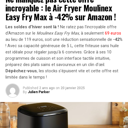
d’impact chez Village Capital, a souligné ‍que​ « cette
incroyable : le Air Fryer Moulinex
supplémentaires via des panneaux solaires additionnels,
entreprise se situe à ‍l’intersection ​de la résilience
portant ainsi la puissance totale à un impressionnant
Easy Fry Max à -42% sur Amazon !
climatique et⁣ de la mobilité économique, en phase​ avec
2400 watts
. Pour les utilisateurs nécessitant davantage
notre mission de soutenir les leaders émergents qui
de stockage énergétique, il est possible d’intégrer
Les soldes d’hiver sont là !
Ne ratez pas l’incroyable offre
s’attaquent aux inégalités rurales.⁣ Les fondateurs
jusqu’à cinq batteries supplémentaires de 1,6
d’Amazon sur le
Moulinex Easy Fry Max
, à seulement
69 euros
d’Aquarech ​possèdent une expérience vécue et​ une
kilowattheure chacune, augmentant la capacité totale à
au lieu de 119 euros, soit une réduction sensationnelle de
-42%
compréhension approfondie des problèmes rencontrés
! Avec sa capacité généreuse de 5 L, cette friteuse sans huile
9,6 kilowattheures
.
par les aquaculteurs, ainsi que l’acumen⁢ commercial ​et
est idéale pour régaler jusqu’à 6 convives. Grâce à ses 10
la créativité nécessaires pour ⁣les résoudre. »
Intégration dans un Écosystème
programmes de cuisson et son interface tactile intuitive,
préparez des plats sains et savoureux en un clin d’œil.
Promouvoir l’Inclusion de Genre dans l’Aquaculture
Intelligent
Dépêchez-vous
, les stocks s’épuisent vite et cette offre est
limitée dans le temps !
De plus, Aquarech s’engage à promouvoir l’inclusivité de
Le Solarbank 2 AC s’intègre parfaitement dans un
genre dans le⁤ secteur : 35 % des 2 000 aquaculteurs avec
Published
2 ans ago
on
20 janvier 2025
écosystème énergétique intelligent grâce à sa
By
Julien Parker
lesquels ils collaborent sont des femmes. La⁣ startup se
compatibilité avec le compteur Anker SOLIX Smart et
concentre également sur la création ⁢d’opportunités
les prises intelligentes proposées par Anker. cette
d’emploi stables pour les femmes, notamment ⁣dans ses
fonctionnalité permet une gestion optimisée de la
kiosques de distribution, qu’elle prévoit d’étendre grâce
consommation électrique tout en réduisant les pertes
à son récent financement.
énergétiques inutiles. De plus, Anker SOLIX prévoit