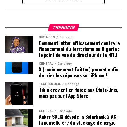
Retour de TikTok : Une Absence
Persistante sur l’App Store
Apple a expliqué sa décision de
retirer TikTok de son
TRENDING
App store par un communiqué officiel.
«
Apple doit
respecter les lois en vigueur dans les régions où elle
BUSINESS
2 ans ago
Comment lutter efficacement contre le
opère. Selon la loi Protecting Americans from Foreign
financement du terrorisme au Nigeria :
Adversary Controlled Applications act, les applications
le point de vue du directeur de la NFIU
développées par ByteDance ltd., y compris TikTok et ses
filiales comme CapCut et Lemon8, ne pourront plus être
GÉNÉRAL
2 ans ago
X (anciennement Twitter) permet enfin
téléchargées ou mises à jour sur l’App Store pour les
de trier les réponses sur iPhone !
utilisateurs américains après le 19 janvier 2025
», précise
la société.
TECHNOLOGIE
2 ans ago
TikTok revient en force aux États-Unis,
mais pas sur l’App Store !
Il est crucial de souligner que les utilisateurs américains
ayant déjà installé TikTok peuvent toujours accéder au
service. Cependant, ils ne recevront plus aucune mise à
GÉNÉRAL
2 ans ago
Anker SOLIX dévoile la Solarbank 2 AC :
jour future de l’application. L’avenir du réseau social
la nouvelle ère du stockage d’énergie
pourrait dépendre des décisions du nouveau président