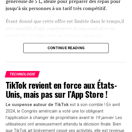
généreuse de 5 L, idéale pour préparer des repas pour
Le solarbank 2 AC est disponible sur le site officiel
jusqu’à six personnes à un tarif très compétitif.
d’Anker SOLIX ainsi que sur Amazon au prix standard de
1299 euros
. Cependant, une offre promotionnelle
Étant donné que cette offre est limitée dans le temps,il
« early bird » sera active du
20 janvier au 23 février
est conseillé d’agir rapidement si vous souhaitez en
2025
, permettant aux acheteurs intéressés d’acquérir
bénéficier. De plus, avec un tel prix, les stocks
cet appareil dès
999 euros
! Cette promotion inclut
pourraient s’épuiser rapidement. Ce modèle se classe
également un compteur Anker SOLIX Smart offert pour
CONTINUE READING
parmi les meilleures ventes sur Amazon avec plus de
chaque commande passée durant cette période spéciale.
1000 unités écoulées le mois dernier.
le Solarbank 2 AC représente une avancée significative
Profitez des offres sur Amazon
dans le domaine du stockage énergétique domestique
TECHNOLOGIE
grâce à ses caractéristiques techniques avancées et son
TikTok revient en force aux États-
Amazon propose également la
livraison gratuite
et
engagement envers la durabilité environnementale.
rapide pour cet article qui bénéficie d’une garantie de
Unis, mais pas sur l’App Store !
deux ans. En outre, il existe une option de paiement
échelonné en quatre fois sans frais sur ce modèle. Enfin,
Le suspense autour de TikTok
est à son comble ! En avril
sachez que vous avez la possibilité de changer d’avis et
2024, le Congrès américain a voté une loi obligeant
retourner le produit gratuitement dans un délai de 30
l’application à changer de propriétaire avant le
19 janvier
. Les
utilisateurs ont anxieusement attendu la décision finale. Bien
jours afin d’obtenir un
remboursement intégral
.
que TikTok ait brièvement cessé ses activités, elle est revenue