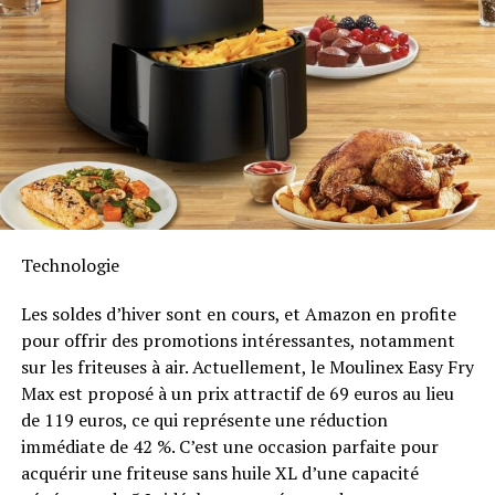
d’étendre cette compatibilité aux dispositifs Shelly.
RELATED TOPICS:
AQUARECH
FINANCEMENT
KENYA
PISCICULTURE
VILLAGE CAPITAL
Durabilité et Résistance aux
UP NEXT
Intempéries
Stockage multicloud hybride : Avantages, inconvénients
et charges de travail essentielles à découvrir !
Anker SOLIX met également l’accent sur la longévité du
DON'T MISS
Solarbank 2 AC. Conçu pour supporter au moins
6000
Ce télescope thermique dépliable peut révéler si votre
maison perd de la chaleur !
cycles de charge
, cet appareil a une durée de vie
estimée dépassant quinze ans. Il est accompagné d’une
Technologie
garantie fabricant décennale et possède une
certification IP65 qui assure sa résistance face aux
Les soldes d’hiver sont en cours, et Amazon en profite
intempéries tout en étant capable de fonctionner dans
pour offrir des promotions intéressantes, notamment
des températures variant entre -20 °C et +55 °C.
sur les friteuses à air. Actuellement, le Moulinex Easy Fry
Max est proposé à un prix attractif de 69 euros au lieu
Disponibilité et Offres
de 119 euros, ce qui représente une réduction
Promotionnelles
immédiate de 42 %. C’est une occasion parfaite pour
acquérir une friteuse sans huile XL d’une capacité