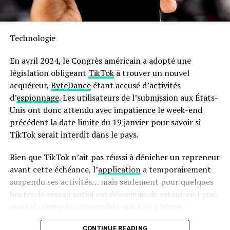
Sa capacité généreuse permet non seulement la
préparation rapide mais aussi économique : jusqu’à 70 %
Technologie
moins énergivore et presque deux fois plus rapide qu’un
four traditionnel ! Son interface intuitive avec écran
En avril 2024, le Congrès américain a adopté une
tactile facilite son utilisation quotidienne.
législation obligeant
TikTok
à trouver un nouvel
acquéreur,
ByteDance
étant accusé d’activités
en outre, le panier antiadhésif compatible lave-vaisselle
d’
espionnage
. Les utilisateurs de l’submission aux États-
simplifie grandement l’entretien après chaque
Unis ont donc attendu avec impatience le week-end
utilisation. N’oubliez pas qu’il s’agit là encore d’une
précédent la date limite du 19 janvier pour savoir si
offre temporaire ; ne tardez donc pas si vous souhaitez
TikTok serait interdit dans le pays.
profiter du meilleur prix possible sur cette friteuse
innovante !
Bien que TikTok n’ait pas réussi à dénicher un repreneur
avant cette échéance, l’
application
a temporairement
Pour accéder à cette remise exceptionnelle :
suspendu ses activités… mais seulement pour quelques
heures. le réseau social est désormais de retour en ligne,
mais il n’est plus accessible sur l’App Store.
CONTINUE READING