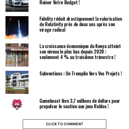
MASSIF de FMO,⁣ qui a pour objectif ‌de favoriser
Ruiner Votre Budget !
l’inclusion financière en soutenant des ‌solutions
⁣financières ‍innovantes et des entreprises‌ inclusives. ⁤Ce
Fidelity réduit drastiquement la valorisation
fonds a également annoncé un investissement dans
de Relativity près de deux ans après son
Coamana, une entreprise nigériane.
virage radical
Les Origines​ d’Aquarech
La croissance économique du Kenya atteint
son niveau le plus bas depuis 2020 :
Créée en 2019 par David et Joseph Okech, ainsi que⁢
seulement 4 % au troisième trimestre !
James Odede, Aquarech est une ‌plateforme⁣ numérique
‌dédiée aux aquaculteurs de petite et⁣ moyenne taille.
Subventions : Un Tremplin Vers Vos Projets !
⁢David, originaire de Kisumu, a grandi dans le secteur de
l’aquaculture et possède‍ une expérience directe dans
plusieurs domaines d’activité d’Aquarech, y compris la
gestion d’une ferme de poissons en cage sur le lac
Gamebeast lève 3,7 millions de dollars pour
Victoria. Joseph, économiste agricole, cumule plus de 40
propulser le soutien aux jeux Roblox !
ans d’expérience, tandis que James est le fondateur ‍de
MobiDawa, une startup de santé numérique, et de
LakeHub.
CLICK TO COMMENT