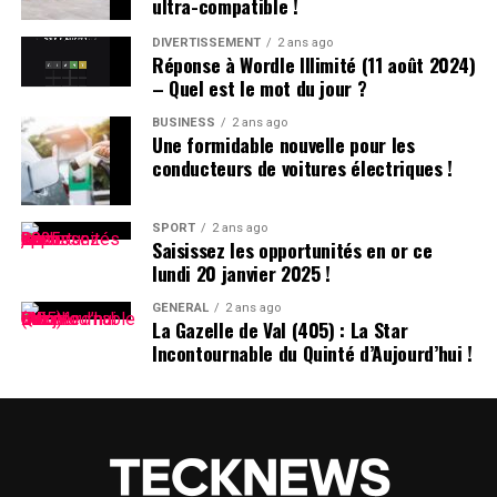
ultra-compatible !
des États-Unis.
DIVERTISSEMENT
2 ans ago
Réponse à Wordle Illimité (11 août 2024)
DÉCLARATION DE TIKTOK :
– Quel est le mot du jour ?
BUSINESS
2 ans ago
>
Une formidable nouvelle pour les
conducteurs de voitures électriques !
En collaboration avec nos
partenaires techniques,
SPORT
2 ans ago
Saisissez les opportunités en or ce
nous travaillons activement
lundi 20 janvier 2025 !
à rétablir notre service.
GÉNÉRAL
2 ans ago
La Gazelle de Val (405) : La Star
Nous remercions le
Incontournable du Quinté d’Aujourd’hui !
président Trump pour avoir
clarifié la situation et
rassuré nos partenaires