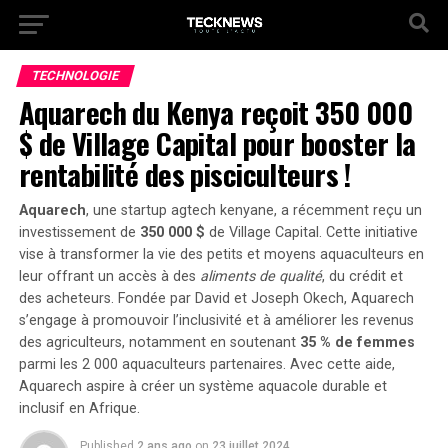
TECHNOLOGIE
Aquarech du Kenya reçoit 350 000
$ de Village Capital pour booster la
rentabilité des pisciculteurs !
Aquarech
, une startup agtech kenyane, a récemment reçu un
investissement de
350 000 $
de Village Capital. Cette initiative
vise à transformer la vie des petits et moyens aquaculteurs en
leur offrant un accès à des
aliments de qualité
, du crédit et
des acheteurs. Fondée par David et Joseph Okech, Aquarech
s’engage à
promouvoir l’inclusivité
et à améliorer les revenus
des agriculteurs, notamment en soutenant
35 % de femmes
parmi les 2 000 aquaculteurs partenaires. Avec cette aide,
Aquarech aspire à créer un système aquacole durable et
inclusif en Afrique.
Published
2 ans ago
on
23 juillet 2024