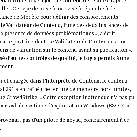
ait d’une mise à ​jour‍ de⁤ contenu⁤ de réponse rapide
illet. Ce type de mise à jour vise à répondre à des
stance de Modèle pour définir des comportements⁢
s le Validateur de Contenu, l’une des deux Instances de
a présence⁣ de données problématiques », a écrit
aire post-incident. Le Validateur ​de Contenu est un
ons de validation ​sur le contenu avant sa publication ».
sé d’autres contrôles de qualité, le bug a permis à une
ement.
eur et chargée dans l’Interprète de Contenu, le contenu
l 291 a entraîné une lecture ⁣de mémoire ⁣hors limites,
iqué CrowdStrike. « Cette exception inattendue n’a pas pu
un crash⁤ du système d’exploitation Windows (BSOD). »
 provenait pas d’un pilote de noyau, contrairement à ce
.