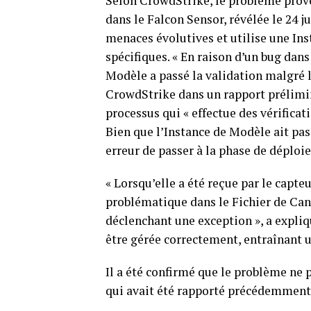
Selon CrowdStrike, le⁤ problème proven
dans le Falcon Sensor, révélée le 24 ju
menaces évolutives et utilise une In
spécifiques. « En raison d’un‌ bug dan
Modèle a passé la validation malgré l
CrowdStrike dans ⁢un rapport prélimin
processus qui « effectue des vérificati
Bien que l’Instance de Modèle ait pas
erreur de passer à la phase de déploi
« Lorsqu’elle‌ a été ‍reçue par le capt
problématique dans le Fichier de Cana
⁤déclenchant une exception »,‍ a expl
être gérée correctement, entraînant​ 
Il a⁤ été confirmé que le problème ne
qui avait été rapporté⁤ précédemment