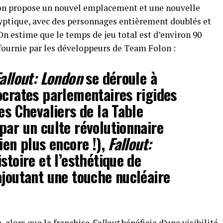
on propose un nouvel emplacement et une nouvelle
lyptique, avec des personnages entièrement doublés et
On estime que le temps de jeu total est d’environ 90
e fournie par les développeurs de Team Folon :
allout: London
se déroule à
ocrates parlementaires rigides
es Chevaliers de la Table
par un culte révolutionnaire
ien plus encore !),
Fallout:
stoire et l’esthétique de
ajoutant une touche nucléaire
 alors que la franchise
Fallout
bénéficie d’une visibilité