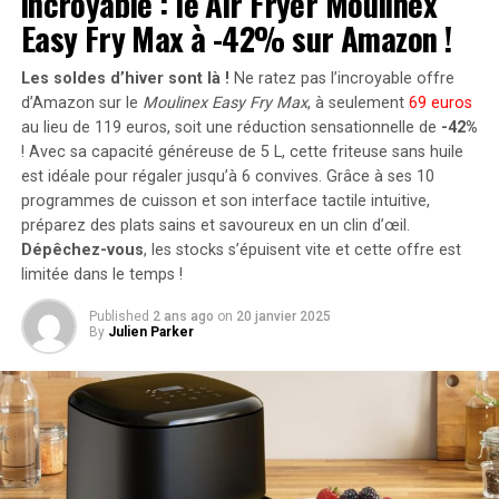
incroyable : le Air Fryer Moulinex
capables de simuler des interactions humaines avec les
portant ainsi la puissance totale à un impressionnant
Easy Fry Max à -42% sur Amazon !
systèmes informatiques, des questions de transparence
2400 watts
. Pour les utilisateurs nécessitant davantage
et de responsabilité se posent. Les utilisateurs doivent
de stockage énergétique, il est possible d’intégrer
Les soldes d’hiver sont là !
Ne ratez pas l’incroyable offre
être clairement informés lorsqu’ils interagissent avec
jusqu’à cinq batteries supplémentaires de 1,6
d’Amazon sur le
Moulinex Easy Fry Max
, à seulement
69 euros
une IA plutôt qu’avec un humain, en particulier dans
kilowattheure chacune, augmentant la capacité totale à
au lieu de 119 euros, soit une réduction sensationnelle de
-42%
des scénarios professionnels ou à enjeux élevés. Le
! Avec sa capacité généreuse de 5 L, cette friteuse sans huile
9,6 kilowattheures
.
potentiel des agents IA à prendre des décisions ou à agir
est idéale pour régaler jusqu’à 6 convives. Grâce à ses 10
au nom des utilisateurs soulève également des
Intégration dans un Écosystème
programmes de cuisson et son interface tactile intuitive,
préoccupations en matière de responsabilité qui
préparez des plats sains et savoureux en un clin d’œil.
Intelligent
devront être abordées à mesure que la technologie
Dépêchez-vous
, les stocks s’épuisent vite et cette offre est
évolue.
limitée dans le temps !
Le Solarbank 2 AC s’intègre parfaitement dans un
Published
2 ans ago
on
20 janvier 2025
La décision de Microsoft de rendre le Windows Agent
écosystème énergétique intelligent grâce à sa
By
Julien Parker
Arena open source est un pas positif vers le
compatibilité avec le compteur Anker SOLIX Smart et
développement collaboratif et l’examen de ces
les prises intelligentes proposées par Anker. cette
technologies. Cependant, cela signifie également que
fonctionnalité permet une gestion optimisée de la
des acteurs moins scrupuleux pourraient utiliser la
consommation électrique tout en réduisant les pertes
plateforme pour développer des agents IA à des fins
énergétiques inutiles. De plus, Anker SOLIX prévoit
malveillantes, soulignant la nécessité d’une vigilance
d’étendre cette compatibilité aux dispositifs Shelly.