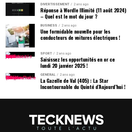
DIVERTISSEMENT
2 ans ago
Réponse à Wordle Illimité (11 août 2024)
DÉCLARATION DE TIKTOK :
– Quel est le mot du jour ?
BUSINESS
2 ans ago
>
Une formidable nouvelle pour les
conducteurs de voitures électriques !
En collaboration avec nos
partenaires techniques,
SPORT
2 ans ago
Saisissez les opportunités en or ce
nous travaillons activement
lundi 20 janvier 2025 !
à rétablir notre service.
GÉNÉRAL
2 ans ago
La Gazelle de Val (405) : La Star
Nous remercions le
Incontournable du Quinté d’Aujourd’hui !
président Trump pour avoir
clarifié la situation et
rassuré nos partenaires
qu’ils ne subiront aucune