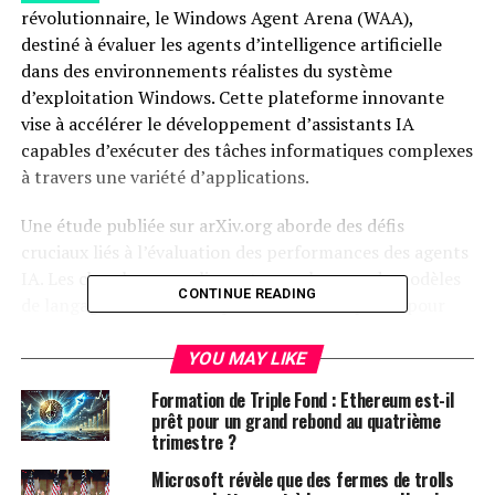
révolutionnaire, le Windows Agent Arena (WAA),
destiné à évaluer les agents d’intelligence artificielle
dans des environnements réalistes du système
d’exploitation Windows. Cette plateforme innovante
vise à accélérer le développement d’assistants IA
capables d’exécuter des tâches informatiques complexes
à travers une variété d’applications.
Une étude publiée sur arXiv.org aborde des défis
cruciaux liés à l’évaluation des performances des agents
IA. Les chercheurs soulignent que « les grands modèles
CONTINUE READING
de langage montrent un potentiel remarquable pour
agir en tant qu’agents informatiques, améliorant ainsi la
productivité humaine et l’accessibilité des logiciels dans
YOU MAY LIKE
des tâches multimodales nécessitant planification et
Formation de Triple Fond : Ethereum est-il
raisonnement. Cependant, mesurer les performances
prêt pour un grand rebond au quatrième
des agents dans des environnements réalistes reste un
trimestre ?
défi. »
Microsoft révèle que des fermes de trolls