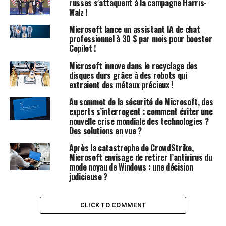
russes s’attaquent à la campagne Harris-
Windows Agent Arena : Un terrain de jeu virtuel pour
Walz !
les assistants IA
Microsoft lance un assistant IA de chat
professionnel à 30 $ par mois pour booster
Le Windows Agent Arena offre un environnement de
Copilot !
test reproductible où les agents IA interagissent avec
Microsoft innove dans le recyclage des
des applications Windows courantes, des navigateurs
disques durs grâce à des robots qui
web et des outils système, imitant ainsi les expériences
extraient des métaux précieux !
des utilisateurs humains. La plateforme comprend plus
Au sommet de la sécurité de Microsoft, des
de 150 tâches variées, allant de l’édition de documents à
experts s’interrogent : comment éviter une
la navigation sur le web, en passant par la
nouvelle crise mondiale des technologies ?
programmation et la configuration système.
Des solutions en vue ?
Après la catastrophe de CrowdStrike,
Une des innovations clés du WAA est sa capacité à
Microsoft envisage de retirer l’antivirus du
paralléliser les tests sur plusieurs machines virtuelles
mode noyau de Windows : une décision
dans le cloud Azure de Microsoft. « Notre benchmark
judicieuse ?
est évolutif et peut être facilement parallélisé dans
Azure pour une évaluation complète en seulement 20
CLICK TO COMMENT
minutes », indique le document. Cela accélère
considérablement le cycle de développement par