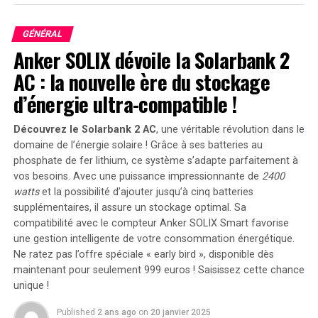
rapport aux tests séquentiels traditionnels qui peuvent
prendre plusieurs jours.
GÉNÉRAL
Anker SOLIX dévoile la Solarbank 2
Navi
: Le nouvel agent IA de Microsoft s’attaque à des
AC : la nouvelle ère du stockage
tâches de niveau humain
d’énergie ultra-compatible !
Pour démontrer les capacités de la plateforme,
Microsoft a présenté un nouvel agent IA multimodal
Découvrez le Solarbank 2 AC
, une véritable révolution dans le
nommé Navi. Lors des tests, Navi a obtenu un taux de
domaine de l’énergie solaire ! Grâce à ses batteries au
réussite de 19,5 % sur les tâches WAA, contre 74,5 %
phosphate de fer lithium, ce système s’adapte parfaitement à
pour des humains non assistés. Ces résultats mettent en
vos besoins. Avec une puissance impressionnante de
2400
lumière à la fois les progrès réalisés et les défis qui
watts
et la possibilité d’ajouter jusqu’à cinq batteries
supplémentaires, il assure un stockage optimal. Sa
subsistent dans le développement d’une IA capable
compatibilité avec le compteur Anker SOLIX Smart favorise
d’égaler les compétences humaines en matière
une gestion intelligente de votre consommation énergétique.
d’utilisation d’ordinateurs.
Ne ratez pas l’offre spéciale « early bird »
, disponible dès
maintenant pour seulement 999 euros ! Saisissez cette chance
Rogerio Bonatti, auteur principal de l’étude, a déclaré : «
unique !
Windows Agent Arena offre un environnement réaliste
et complet pour repousser les limites des agents IA. En
Published
2 ans ago
on
20 janvier 2025