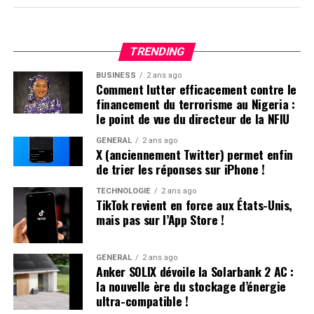
Persistante sur l’App Store
Apple a expliqué sa décision de
retirer TikTok de son
TRENDING
App store par un communiqué officiel.
«
Apple doit
respecter les lois en vigueur dans les régions où elle
BUSINESS
2 ans ago
Comment lutter efficacement contre le
opère. Selon la loi Protecting Americans from Foreign
financement du terrorisme au Nigeria :
Adversary Controlled Applications act, les applications
le point de vue du directeur de la NFIU
développées par ByteDance ltd., y compris TikTok et ses
filiales comme CapCut et Lemon8, ne pourront plus être
GÉNÉRAL
2 ans ago
X (anciennement Twitter) permet enfin
téléchargées ou mises à jour sur l’App Store pour les
de trier les réponses sur iPhone !
utilisateurs américains après le 19 janvier 2025
», précise
la société.
TECHNOLOGIE
2 ans ago
TikTok revient en force aux États-Unis,
mais pas sur l’App Store !
Il est crucial de souligner que les utilisateurs américains
ayant déjà installé TikTok peuvent toujours accéder au
service. Cependant, ils ne recevront plus aucune mise à
GÉNÉRAL
2 ans ago
Anker SOLIX dévoile la Solarbank 2 AC :
jour future de l’application. L’avenir du réseau social
la nouvelle ère du stockage d’énergie
pourrait dépendre des décisions du nouveau président
ultra-compatible !
des États-Unis.