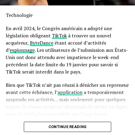
Sa capacité généreuse permet non seulement la
préparation rapide mais aussi économique : jusqu’à 70 %
Technologie
moins énergivore et presque deux fois plus rapide qu’un
four traditionnel ! Son interface intuitive avec écran
En avril 2024, le Congrès américain a adopté une
tactile facilite son utilisation quotidienne.
législation obligeant
TikTok
à trouver un nouvel
acquéreur,
ByteDance
étant accusé d’activités
en outre, le panier antiadhésif compatible lave-vaisselle
d’
espionnage
. Les utilisateurs de l’submission aux États-
simplifie grandement l’entretien après chaque
Unis ont donc attendu avec impatience le week-end
utilisation. N’oubliez pas qu’il s’agit là encore d’une
précédent la date limite du 19 janvier pour savoir si
offre temporaire ; ne tardez donc pas si vous souhaitez
TikTok serait interdit dans le pays.
profiter du meilleur prix possible sur cette friteuse
innovante !
Bien que TikTok n’ait pas réussi à dénicher un repreneur
avant cette échéance, l’
application
a temporairement
Pour accéder à cette remise exceptionnelle :
suspendu ses activités… mais seulement pour quelques
heures. le réseau social est désormais de retour en ligne,
mais il n’est plus accessible sur l’App Store.
Retour de TikTok : Une Absence
CONTINUE READING