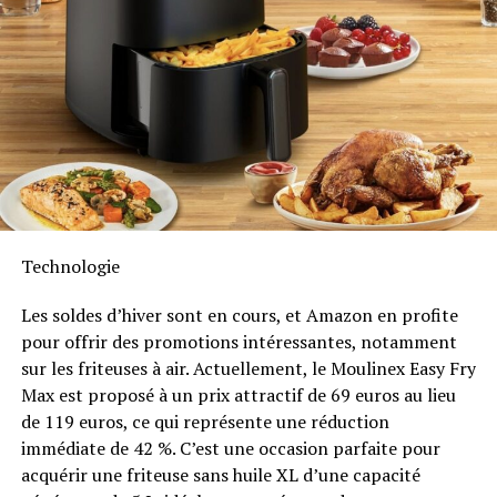
d’étendre cette compatibilité aux dispositifs Shelly.
Durabilité et Résistance aux
Intempéries
Anker SOLIX met également l’accent sur la longévité du
Solarbank 2 AC. Conçu pour supporter au moins
6000
cycles de charge
, cet appareil a une durée de vie
estimée dépassant quinze ans. Il est accompagné d’une
Technologie
garantie fabricant décennale et possède une
certification IP65 qui assure sa résistance face aux
Les soldes d’hiver sont en cours, et Amazon en profite
intempéries tout en étant capable de fonctionner dans
pour offrir des promotions intéressantes, notamment
des températures variant entre -20 °C et +55 °C.
sur les friteuses à air. Actuellement, le Moulinex Easy Fry
Max est proposé à un prix attractif de 69 euros au lieu
Disponibilité et Offres
de 119 euros, ce qui représente une réduction
Promotionnelles
immédiate de 42 %. C’est une occasion parfaite pour
acquérir une friteuse sans huile XL d’une capacité