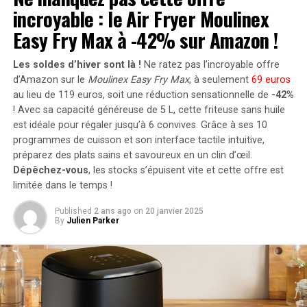
RELATED TOPICS:
DEADPOOL
EXPÉRIENCE DE JEU
incroyable : le Air Fryer Moulinex
supplémentaires via des panneaux solaires additionnels,
JEUX VIDÉO
MANETTES XBOX
WOLVERINE
portant ainsi la puissance totale à un impressionnant
Easy Fry Max à -42% sur Amazon !
UP NEXT
2400 watts
. Pour les utilisateurs nécessitant davantage
Fuites des rendus du Pixel 9 et 9 Pro XL : découvrez le
de stockage énergétique, il est possible d’intégrer
Les soldes d’hiver sont là !
Ne ratez pas l’incroyable offre
charme de sa nouvelle teinte rose !
jusqu’à cinq batteries supplémentaires de 1,6
d’Amazon sur le
Moulinex Easy Fry Max
, à seulement
69 euros
DON'T MISS
kilowattheure chacune, augmentant la capacité totale à
au lieu de 119 euros, soit une réduction sensationnelle de
-42%
Nvidia se prépare à lancer ses GPU Blackwell sur le
! Avec sa capacité généreuse de 5 L, cette friteuse sans huile
9,6 kilowattheures
.
marché chinois !
est idéale pour régaler jusqu’à 6 convives. Grâce à ses 10
Intégration dans un Écosystème
programmes de cuisson et son interface tactile intuitive,
préparez des plats sains et savoureux en un clin d’œil.
Intelligent
Dépêchez-vous
, les stocks s’épuisent vite et cette offre est
limitée dans le temps !
Le Solarbank 2 AC s’intègre parfaitement dans un
Published
2 ans ago
on
20 janvier 2025
écosystème énergétique intelligent grâce à sa
By
Julien Parker
compatibilité avec le compteur Anker SOLIX Smart et
les prises intelligentes proposées par Anker. cette
fonctionnalité permet une gestion optimisée de la
consommation électrique tout en réduisant les pertes
énergétiques inutiles. De plus, Anker SOLIX prévoit