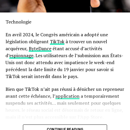
Sa capacité généreuse permet non seulement la
préparation rapide mais aussi économique : jusqu’à 70 %
Technologie
moins énergivore et presque deux fois plus rapide qu’un
four traditionnel ! Son interface intuitive avec écran
En avril 2024, le Congrès américain a adopté une
tactile facilite son utilisation quotidienne.
législation obligeant
TikTok
à trouver un nouvel
acquéreur,
ByteDance
étant accusé d’activités
en outre, le panier antiadhésif compatible lave-vaisselle
d’
espionnage
. Les utilisateurs de l’submission aux États-
simplifie grandement l’entretien après chaque
Unis ont donc attendu avec impatience le week-end
utilisation. N’oubliez pas qu’il s’agit là encore d’une
précédent la date limite du 19 janvier pour savoir si
offre temporaire ; ne tardez donc pas si vous souhaitez
TikTok serait interdit dans le pays.
profiter du meilleur prix possible sur cette friteuse
innovante !
Bien que TikTok n’ait pas réussi à dénicher un repreneur
avant cette échéance, l’
application
a temporairement
Pour accéder à cette remise exceptionnelle :
suspendu ses activités… mais seulement pour quelques
heures. le réseau social est désormais de retour en ligne,
mais il n’est plus accessible sur l’App Store.
CONTINUE READING