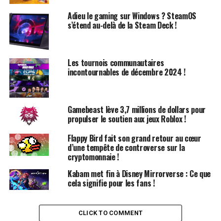
Les super-héros de bande dessinée, ainsi que leurs
adaptations cinématographiques, ont toujours mis ‍en
Adieu le gaming sur Windows ? SteamOS
avant des physiques impressionnants. Cependant,​ la
s’étend au-delà de la Steam Deck !
dernière campagne promotionnelle de Microsoft‌ pour⁤
ses manettes Xbox ‌prend cette objectivation à un ⁤tout⁣
autre niveau.
Les tournois communautaires
incontournables de décembre 2024 !
À l’occasion de​ la sortie du troisième volet de
Deadpool
et ‌Wolverine
, ‍Microsoft propose aux fans des manettes​
au design unique, inspiré des costumes et des ‍attributs
Gamebeast lève 3,7 millions de dollars pour
des ​deux personnages principaux. Ces manettes
propulser le soutien aux jeux Roblox !
redéfinissent le concept d’
ergonomie
.
Flappy Bird fait son grand retour au cœur
d’une tempête de controverse sur la
Un Design Audacieux ​et
cryptomonnaie !
Évocateur
Kabam met fin à Disney Mirrorverse : Ce que
cela signifie pour les fans !
Les‌ panneaux arrière des manettes ont été
⁤spécialement moulés pour évoquer les formes
CLICK TO COMMENT
‍emblématiques de Deadpool et Wolverine, en