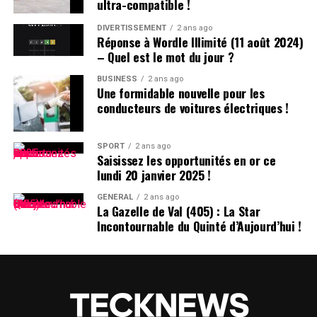
ultra-compatible !
des États-Unis.
DIVERTISSEMENT
2 ans ago
Réponse à Wordle Illimité (11 août 2024)
DÉCLARATION DE TIKTOK :
– Quel est le mot du jour ?
BUSINESS
2 ans ago
>
Une formidable nouvelle pour les
conducteurs de voitures électriques !
En collaboration avec nos
partenaires techniques,
SPORT
2 ans ago
Saisissez les opportunités en or ce
nous travaillons activement
lundi 20 janvier 2025 !
à rétablir notre service.
GÉNÉRAL
2 ans ago
La Gazelle de Val (405) : La Star
Nous remercions le
Incontournable du Quinté d’Aujourd’hui !
président Trump pour avoir
clarifié la situation et
rassuré nos partenaires