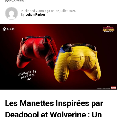
convoitées !
Published
2 ans ago
on
22 juillet 2024
By
Julien Parker
Les Manettes Inspirées par
Deadpool​ et Wolverine‌ : Un