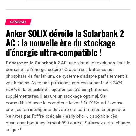
reproduisant les textures ‍et les coutures de leurs
costumes ajustés. Selon le⁤ matériel promotionnel de
Microsoft, ces manettes ont été « conçues par Deadpool
GÉNÉRAL
», ce‍ qui semble tout à‍ fait ‌logique.
Anker SOLIX dévoile la Solarbank 2
AC : la nouvelle ère du stockage
d’énergie ultra-compatible !
Découvrez le Solarbank 2 AC
, une véritable révolution dans le
domaine de l’énergie solaire ! Grâce à ses batteries au
phosphate de fer lithium, ce système s’adapte parfaitement à
vos besoins. Avec une puissance impressionnante de
2400
watts
et la possibilité d’ajouter jusqu’à cinq batteries
supplémentaires, il assure un stockage optimal. Sa
compatibilité avec le compteur Anker SOLIX Smart favorise
une gestion intelligente de votre consommation énergétique.
Image : Microsoft
Ne ratez pas l’offre spéciale « early bird »
, disponible dès
maintenant pour seulement 999 euros ! Saisissez cette chance
Un⁢ Produit Qui Fait⁤ Parler ⁢de ⁣Lui
unique !