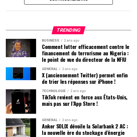
Retour de TikTok : Une Absence
Persistante sur l’App Store
Apple a expliqué sa décision de
retirer TikTok de son
TRENDING
App store par un communiqué officiel.
«
Apple doit
respecter les lois en vigueur dans les régions où elle
BUSINESS
2 ans ago
Comment lutter efficacement contre le
opère. Selon la loi Protecting Americans from Foreign
financement du terrorisme au Nigeria :
Adversary Controlled Applications act, les applications
le point de vue du directeur de la NFIU
développées par ByteDance ltd., y compris TikTok et ses
filiales comme CapCut et Lemon8, ne pourront plus être
GÉNÉRAL
2 ans ago
X (anciennement Twitter) permet enfin
téléchargées ou mises à jour sur l’App Store pour les
de trier les réponses sur iPhone !
utilisateurs américains après le 19 janvier 2025
», précise
la société.
TECHNOLOGIE
2 ans ago
TikTok revient en force aux États-Unis,
mais pas sur l’App Store !
Il est crucial de souligner que les utilisateurs américains
ayant déjà installé TikTok peuvent toujours accéder au
service. Cependant, ils ne recevront plus aucune mise à
GÉNÉRAL
2 ans ago
Anker SOLIX dévoile la Solarbank 2 AC :
jour future de l’application. L’avenir du réseau social
la nouvelle ère du stockage d’énergie
pourrait dépendre des décisions du nouveau président