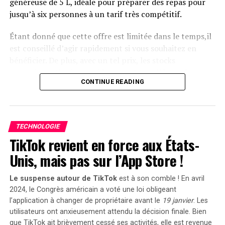
généreuse de 5 L, idéale pour préparer des repas pour
Le solarbank 2 AC est disponible sur le site officiel
jusqu’à six personnes à un tarif très compétitif.
d’Anker SOLIX ainsi que sur Amazon au prix standard de
1299 euros
. Cependant, une offre promotionnelle
Étant donné que cette offre est limitée dans le temps,il
« early bird » sera active du
20 janvier au 23 février
est conseillé d’agir rapidement si vous souhaitez en
2025
, permettant aux acheteurs intéressés d’acquérir
bénéficier. De plus, avec un tel prix, les stocks
cet appareil dès
999 euros
! Cette promotion inclut
pourraient s’épuiser rapidement. Ce modèle se classe
également un compteur Anker SOLIX Smart offert pour
CONTINUE READING
parmi les meilleures ventes sur Amazon avec plus de
chaque commande passée durant cette période spéciale.
1000 unités écoulées le mois dernier.
le Solarbank 2 AC représente une avancée significative
Profitez des offres sur Amazon
dans le domaine du stockage énergétique domestique
TECHNOLOGIE
grâce à ses caractéristiques techniques avancées et son
TikTok revient en force aux États-
Amazon propose également la
livraison gratuite
et
engagement envers la durabilité environnementale.
rapide pour cet article qui bénéficie d’une garantie de
Unis, mais pas sur l’App Store !
deux ans. En outre, il existe une option de paiement
échelonné en quatre fois sans frais sur ce modèle. Enfin,
Le suspense autour de TikTok
est à son comble ! En avril
sachez que vous avez la possibilité de changer d’avis et
2024, le Congrès américain a voté une loi obligeant
retourner le produit gratuitement dans un délai de 30
l’application à changer de propriétaire avant le
19 janvier
. Les
utilisateurs ont anxieusement attendu la décision finale. Bien
jours afin d’obtenir un
remboursement intégral
.
que TikTok ait brièvement cessé ses activités, elle est revenue