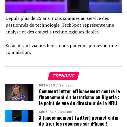
Depuis plus de 25 ans, nous sommes au service des
passionnés de technologie. TechSpot représente une
analyse et des conseils technologiques fiables.
En achetant via nos liens, nous pouvons percevoir une
commission.
Le marché des moniteurs PC bénéficie d’un essor grâce
au secteur du jeu vidéo. Ce ne sont pas seulement les
TRENDING
joueurs, mais aussi les passionnés et les consommateurs
ordinaires qui sont séduits par des taux de
BUSINESS
2 ans ago
Comment lutter efficacement contre le
rafraîchissement élevés devenus la norme, des
financement du terrorisme au Nigeria :
moniteurs 4K autrefois coûteux qui deviennent de plus
le point de vue du directeur de la NFIU
en plus abordables, des écrans de plus grande taille, et
une offre croissante d’options OLED à des prix
GÉNÉRAL
2 ans ago
X (anciennement Twitter) permet enfin
raisonnables.
de trier les réponses sur iPhone !