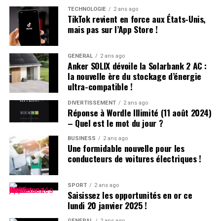
Pour vous aider à naviguer à travers cette multitude de
TECHNOLOGIE
2 ans ago
TikTok revient en force aux États-Unis,
choix, nous avons rassemblé notre expertise en matière
mais pas sur l’App Store !
de tests de moniteurs et étudié des centaines de
modèles pour créer une liste concise de
recommandations. Que vous recherchiez un écran à taux
GÉNÉRAL
2 ans ago
Anker SOLIX dévoile la Solarbank 2 AC :
de rafraîchissement élevé, un grand panneau pour la
la nouvelle ère du stockage d’énergie
création de contenu, ou un modèle économique riche en
ultra-compatible !
fonctionnalités, notre guide des meilleurs moniteurs
vous aidera à faire le bon choix.
DIVERTISSEMENT
2 ans ago
Réponse à Wordle Illimité (11 août 2024)
– Quel est le mot du jour ?
BUSINESS
2 ans ago
Une formidable nouvelle pour les
conducteurs de voitures électriques !
SPORT
2 ans ago
Saisissez les opportunités en or ce
lundi 20 janvier 2025 !
Meilleur choix général
GÉNÉRAL
2 ans ago