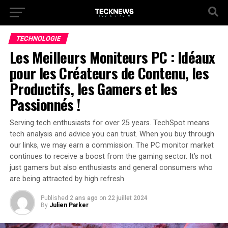
TECHNOLOGIE
Les Meilleurs Moniteurs PC : Idéaux
pour les Créateurs de Contenu, les
Productifs, les Gamers et les
Passionnés !
Serving tech enthusiasts for over 25 years. TechSpot means
tech analysis and advice you can trust. When you buy through
our links, we may earn a commission. The PC monitor market
continues to receive a boost from the gaming sector. It’s not
just gamers but also enthusiasts and general consumers who
are being attracted by high refresh
Published
2 ans ago
on
22 juillet 2024
By
Julien Parker