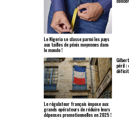
concer
Le Nigeria se classe parmi les pays
aux tailles de pénis moyennes dans
le monde !
Gilber
péril 
défici
Le régulateur français impose aux
grands opérateurs de réduire leurs
dépenses promotionnelles en 2025 !