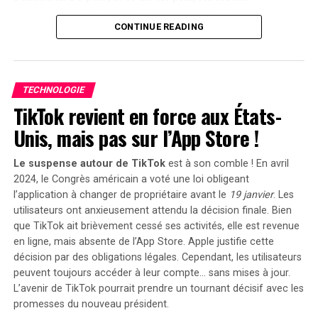
cet appareil dès
999 euros
! Cette promotion inclut
pourraient s’épuiser rapidement. Ce modèle se classe
également un compteur Anker SOLIX Smart offert pour
CONTINUE READING
parmi les meilleures ventes sur Amazon avec plus de
chaque commande passée durant cette période spéciale.
1000 unités écoulées le mois dernier.
le Solarbank 2 AC représente une avancée significative
Profitez des offres sur Amazon
dans le domaine du stockage énergétique domestique
TECHNOLOGIE
grâce à ses caractéristiques techniques avancées et son
TikTok revient en force aux États-
Amazon propose également la
livraison gratuite
et
engagement envers la durabilité environnementale.
rapide pour cet article qui bénéficie d’une garantie de
Unis, mais pas sur l’App Store !
deux ans. En outre, il existe une option de paiement
échelonné en quatre fois sans frais sur ce modèle. Enfin,
Le suspense autour de TikTok
est à son comble ! En avril
sachez que vous avez la possibilité de changer d’avis et
2024, le Congrès américain a voté une loi obligeant
retourner le produit gratuitement dans un délai de 30
l’application à changer de propriétaire avant le
19 janvier
. Les
utilisateurs ont anxieusement attendu la décision finale. Bien
jours afin d’obtenir un
remboursement intégral
.
que TikTok ait brièvement cessé ses activités, elle est revenue
Moulinex Easy Fry Max : cuisinez
en ligne, mais
absente de l’App Store
. Apple justifie cette
décision par des obligations légales. Cependant, les utilisateurs
sainement pour toute la famille
peuvent toujours accéder à leur compte… sans mises à jour.
L’avenir de TikTok pourrait prendre un tournant décisif avec les
Le moulinex Easy Fry Max fonctionne comme un four à
promesses du nouveau président.