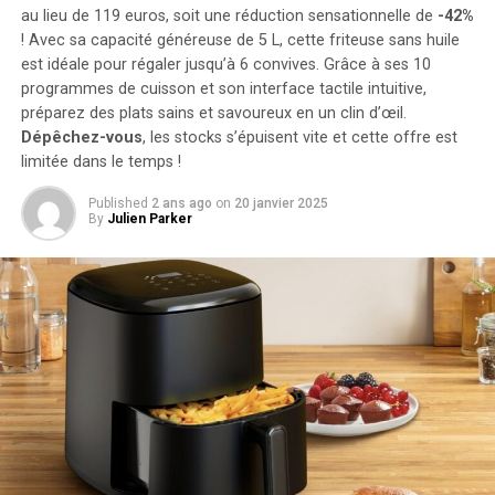
kilowattheure chacune, augmentant la capacité totale à
au lieu de 119 euros, soit une réduction sensationnelle de
-42%
! Avec sa capacité généreuse de 5 L, cette friteuse sans huile
9,6 kilowattheures
.
est idéale pour régaler jusqu’à 6 convives. Grâce à ses 10
Intégration dans un Écosystème
programmes de cuisson et son interface tactile intuitive,
préparez des plats sains et savoureux en un clin d’œil.
Intelligent
Dépêchez-vous
, les stocks s’épuisent vite et cette offre est
limitée dans le temps !
Le Solarbank 2 AC s’intègre parfaitement dans un
Published
2 ans ago
on
20 janvier 2025
écosystème énergétique intelligent grâce à sa
By
Julien Parker
compatibilité avec le compteur Anker SOLIX Smart et
les prises intelligentes proposées par Anker. cette
fonctionnalité permet une gestion optimisée de la
consommation électrique tout en réduisant les pertes
énergétiques inutiles. De plus, Anker SOLIX prévoit
d’étendre cette compatibilité aux dispositifs Shelly.
Durabilité et Résistance aux
Intempéries