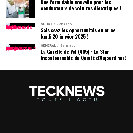
>
Une formidable nouvelle pour les
conducteurs de voitures électriques !
En collaboration avec nos
partenaires techniques,
SPORT
2 ans ago
Saisissez les opportunités en or ce
nous travaillons activement
lundi 20 janvier 2025 !
à rétablir notre service.
GÉNÉRAL
2 ans ago
La Gazelle de Val (405) : La Star
Nous remercions le
Incontournable du Quinté d’Aujourd’hui !
président Trump pour avoir
clarifié la situation et
rassuré nos partenaires
qu’ils ne subiront aucune
sanction en continuant
d’offrir TikTok aux plus de
170 millions d’utilisateurs…