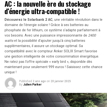
AC : la nouvelle ère du stockage
âgées comptent sur leurs allocations pour couvrir des
dépenses de première nécessité, telles que la nourriture
d’énergie ultra-compatible !
et les
soins médicaux
. De même, les personnes en
situation de handicap dépendent de ces aides pour
Découvrez le Solarbank 2 AC
, une véritable révolution dans le
répondre à leurs besoins spécifiques, qui peuvent
domaine de l’énergie solaire ! Grâce à ses batteries au
phosphate de fer lithium, ce système s’adapte parfaitement à
inclure des soins spécialisés et des équipements adaptés.
vos besoins. Avec une puissance impressionnante de
2400
Les allocations pour enfants aident les familles à
watts
et la possibilité d’ajouter jusqu’à cinq batteries
subvenir aux besoins de leurs jeunes, en couvrant les
supplémentaires, il assure un stockage optimal. Sa
coûts liés à la nutrition, à l’éducation et aux soins de
compatibilité avec le compteur Anker SOLIX Smart favorise
santé.
une gestion intelligente de votre consommation énergétique.
Ne ratez pas l’offre spéciale « early bird »
, disponible dès
Éviter la précipitation
maintenant pour seulement 999 euros ! Saisissez cette chance
unique !
SASSA recommande aux bénéficiaires de ne pas se
Published
2 ans ago
on
20 janvier 2025
précipiter pour retirer de l’argent dès le premier jour.
By
Julien Parker
Une fois que les fonds sont disponibles sur le compte, ils
y resteront jusqu’à ce qu’ils soient nécessaires. Cette
approche contribue à réduire l’afflux de personnes aux
points de paiement et assure un processus plus fluide