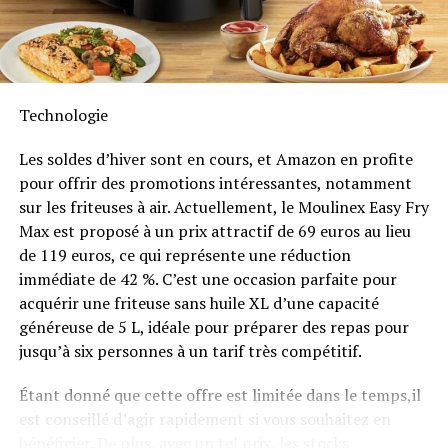
Anker SOLIX met également l’accent sur la longévité du
Solarbank 2 AC. Conçu pour supporter au moins
6000
cycles de charge
, cet appareil a une durée de vie
estimée dépassant quinze ans. Il est accompagné d’une
Technologie
garantie fabricant décennale et possède une
certification IP65 qui assure sa résistance face aux
Les soldes d’hiver sont en cours, et Amazon en profite
intempéries tout en étant capable de fonctionner dans
pour offrir des promotions intéressantes, notamment
des températures variant entre -20 °C et +55 °C.
sur les friteuses à air. Actuellement, le Moulinex Easy Fry
Max est proposé à un prix attractif de 69 euros au lieu
Disponibilité et Offres
de 119 euros, ce qui représente une réduction
Promotionnelles
immédiate de 42 %. C’est une occasion parfaite pour
acquérir une friteuse sans huile XL d’une capacité
généreuse de 5 L, idéale pour préparer des repas pour
Le solarbank 2 AC est disponible sur le site officiel
jusqu’à six personnes à un tarif très compétitif.
d’Anker SOLIX ainsi que sur Amazon au prix standard de
1299 euros
. Cependant, une offre promotionnelle
Étant donné que cette offre est limitée dans le temps,il
« early bird » sera active du
20 janvier au 23 février
est conseillé d’agir rapidement si vous souhaitez en
2025
, permettant aux acheteurs intéressés d’acquérir
bénéficier. De plus, avec un tel prix, les stocks