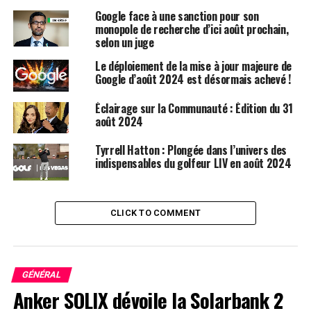
Google face à une sanction pour son
Allocations pour les personnes en situation de
monopole de recherche d’ici août prochain,
selon un juge
handicap
: Les paiements pour les allocations de
handicap commenceront le lundi 5 août 2024. Les
Le déploiement de la mise à jour majeure de
bénéficiaires doivent s’assurer que leurs comptes sont
Google d’août 2024 est désormais achevé !
prêts à recevoir ces fonds.
Éclairage sur la Communauté : Édition du 31
août 2024
Allocations pour les enfants
: Les paiements pour les
allocations destinées aux enfants commenceront le
Tyrrell Hatton : Plongée dans l’univers des
mardi 6 août 2024. Cela garantit que les familles qui
indispensables du golfeur LIV en août 2024
dépendent de ces fonds peuvent y accéder rapidement.
Rôle essentiel des paiements
CLICK TO COMMENT
SASSA
Les paiements SASSA en août 2024 sont essentiels pour
GÉNÉRAL
garantir que les groupes vulnérables reçoivent le
Anker SOLIX dévoile la Solarbank 2
soutien financier dont ils ont besoin. Les personnes