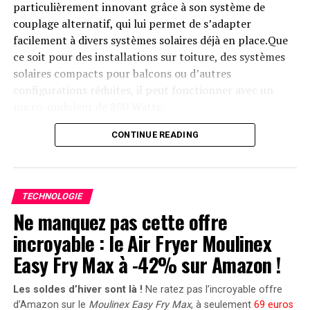
particulièrement innovant grâce à son système de
UP NEXT
La police infiltre et démantèle le service de DDoS à la
couplage alternatif, qui lui permet de s’adapter
demande DigitalStress !
facilement à divers systèmes solaires déjà en place.Que
ce soit pour des installations sur toiture, des systèmes
DON'T MISS
Le Nio Phone 2 arrive le 27 juillet : préparez-vous à
solaires compacts pour balcons ou d’autres
l’innovation !
configurations réduites, il peut fonctionner avec un
micro-onduleur de 800 Watts.
Capacité et flexibilité Énergétique
CONTINUE READING
Avec une capacité maximale d’injection dans le réseau
domestique atteignant 1200 watts,le Solarbank 2 AC
TECHNOLOGIE
peut être associé à deux régulateurs solaires MPPT. Cela
Ne manquez pas cette offre
ouvre la possibilité d’ajouter jusqu’à 1200 watts
incroyable : le Air Fryer Moulinex
supplémentaires via des panneaux solaires additionnels,
portant ainsi la puissance totale à un impressionnant
Easy Fry Max à -42% sur Amazon !
2400 watts
. Pour les utilisateurs nécessitant davantage
de stockage énergétique, il est possible d’intégrer
Les soldes d’hiver sont là !
Ne ratez pas l’incroyable offre
jusqu’à cinq batteries supplémentaires de 1,6
d’Amazon sur le
Moulinex Easy Fry Max
, à seulement
69 euros