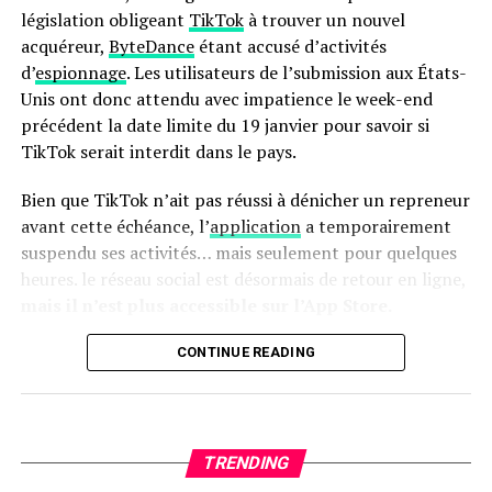
tactile facilite son utilisation quotidienne.
législation obligeant
TikTok
à trouver un nouvel
acquéreur,
ByteDance
étant accusé d’activités
en outre, le panier antiadhésif compatible lave-vaisselle
d’
espionnage
. Les utilisateurs de l’submission aux États-
simplifie grandement l’entretien après chaque
Unis ont donc attendu avec impatience le week-end
utilisation. N’oubliez pas qu’il s’agit là encore d’une
précédent la date limite du 19 janvier pour savoir si
offre temporaire ; ne tardez donc pas si vous souhaitez
TikTok serait interdit dans le pays.
profiter du meilleur prix possible sur cette friteuse
innovante !
Bien que TikTok n’ait pas réussi à dénicher un repreneur
avant cette échéance, l’
application
a temporairement
Pour accéder à cette remise exceptionnelle :
suspendu ses activités… mais seulement pour quelques
heures. le réseau social est désormais de retour en ligne,
mais il n’est plus accessible sur l’App Store.
Retour de TikTok : Une Absence
CONTINUE READING
Persistante sur l’App Store
Apple a expliqué sa décision de
retirer TikTok de son
TRENDING
App store par un communiqué officiel.
«
Apple doit