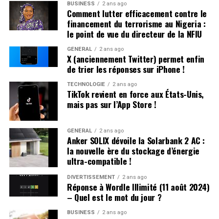
respecter les lois en vigueur dans les régions où elle
BUSINESS
2 ans ago
Comment lutter efficacement contre le
opère. Selon la loi Protecting Americans from Foreign
financement du terrorisme au Nigeria :
Adversary Controlled Applications act, les applications
le point de vue du directeur de la NFIU
développées par ByteDance ltd., y compris TikTok et ses
filiales comme CapCut et Lemon8, ne pourront plus être
GÉNÉRAL
2 ans ago
X (anciennement Twitter) permet enfin
téléchargées ou mises à jour sur l’App Store pour les
de trier les réponses sur iPhone !
utilisateurs américains après le 19 janvier 2025
», précise
la société.
TECHNOLOGIE
2 ans ago
TikTok revient en force aux États-Unis,
mais pas sur l’App Store !
Il est crucial de souligner que les utilisateurs américains
ayant déjà installé TikTok peuvent toujours accéder au
service. Cependant, ils ne recevront plus aucune mise à
GÉNÉRAL
2 ans ago
Anker SOLIX dévoile la Solarbank 2 AC :
jour future de l’application. L’avenir du réseau social
la nouvelle ère du stockage d’énergie
pourrait dépendre des décisions du nouveau président
ultra-compatible !
des États-Unis.
DIVERTISSEMENT
2 ans ago
Réponse à Wordle Illimité (11 août 2024)
DÉCLARATION DE TIKTOK :
– Quel est le mot du jour ?
BUSINESS
2 ans ago