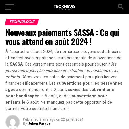
TECHNOLOGIE
Nouveaux paiements SASSA : Ce qui
vous attend en août 2024 !
À l’approche d’août 2024, de nombreux citoyens sud-africains
attendent avec impatience leurs paiements de subventions de
la
SASSA
. Ces versements sont essentiels pour soutenir
les
personnes âgées
,
les individus en situation de handicap
et
les
enfants
. Découvrez les dates de paiement pour planifier vos
finances efficacement. Les
subventions pour les personnes
âgées
commenceront le
2 août
, suivies des
subventions
pour handicapés
le
5 août
, et des
subventions pour
enfants
le
6 août
. Ne manquez pas cette opportunité de
garantir votre sécurité financière !
Published
2 ans ago
on
22 juillet 2024
By
Julien Parker