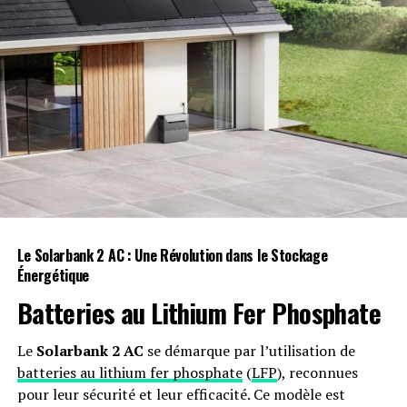
pour tous.
Conclusion sur les dates de
paiement SASSA pour août
2024
Les versements SASSA en août 2024 suivront un
calendrier structuré, garantissant que les personnes
âgées, les personnes en situation de handicap et les
enfants reçoivent leurs allocations en temps voulu. Les
Le Solarbank 2 AC : Une Révolution dans le Stockage
dates de paiement SASSA sont conçues pour fournir un
Énergétique
soutien rapide et doivent être utilisées de manière
Batteries au Lithium Fer Phosphate
judicieuse.
Le
Solarbank 2 AC
se démarque par l’utilisation de
RELATED TOPICS:
AOÛT 2024
ASSISTANCE SOCIALE
INFORMATIONS FINANCIÈRES
NOUVEAUX PAIEMENTS SASSA
batteries au lithium fer phosphate
(
LFP
), reconnues
PRESTATIONS SASSA
pour leur sécurité et leur efficacité. Ce modèle est