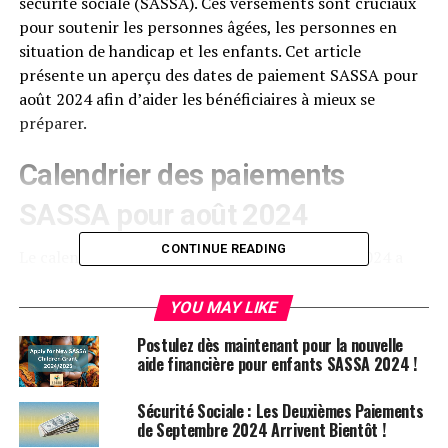
sécurité sociale (SASSA). Ces versements sont cruciaux
pour soutenir les personnes âgées, les personnes en
situation de handicap et les enfants. Cet article
présente un aperçu des dates de paiement SASSA pour
août 2024 afin d’aider les bénéficiaires à mieux se
préparer.
Calendrier des paiements
SASSA pour août 2024
CONTINUE READING
Le calendrier des paiements SASSA pour août 2024 a
été établi de manière claire pour garantir que tous les
bénéficiaires reçoivent leurs allocations en temps voulu.
YOU MAY LIKE
Voici les dates importantes :
Postulez dès maintenant pour la nouvelle
aide financière pour enfants SASSA 2024 !
Allocations pour les personnes âgées
: Les paiements
pour les personnes âgées débuteront le vendredi 2 août
Sécurité Sociale : Les Deuxièmes Paiements
2024. Cela inclut toutes les allocations associées à ces
de Septembre 2024 Arrivent Bientôt !
comptes.