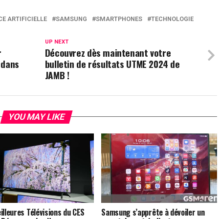
CE ARTIFICIELLE
SAMSUNG
SMARTPHONES
TECHNOLOGIE
UP NEXT
r
Découvrez dès maintenant votre
 dans
bulletin de résultats UTME 2024 de
JAMB !
YOU MAY LIKE
illeures Télévisions du CES
Samsung s’apprête à dévoiler un