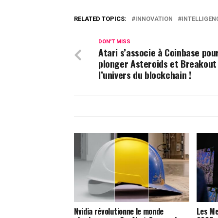
RELATED TOPICS:
INNOVATION
INTELLIGEN
DON'T MISS
Atari s’associe à Coinbase pou
plonger Asteroids et Breakout
l’univers du blockchain !
Nvidia révolutionne le monde
Les Me