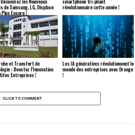
 Découvrez les Nouveaux
smartphone tri-pliant
s de Samsung, LG, Displace
révolutionnaire cette année !
n Plus Encore !
che et Transfert de
Les IA génératives révolutionnent le
logie : Boostez l’Innovation
monde des entreprises avec Orange
tites Entreprises !
!
CLICK TO COMMENT