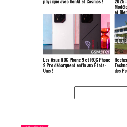
physique avec GenAI et Cosmos !
2025 :
Modèle
et Bie
Les Asus ROG Phone 9 et ROG Phone
Recher
9 Pro débarquent enfin aux États-
Techno
Unis !
des Pe