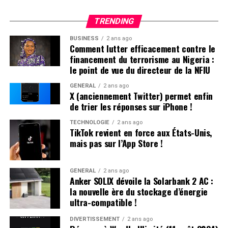
Apple a expliqué sa décision de
retirer TikTok de son
TRENDING
App store par un communiqué officiel.
«
Apple doit
respecter les lois en vigueur dans les régions où elle
BUSINESS
2 ans ago
Comment lutter efficacement contre le
opère. Selon la loi Protecting Americans from Foreign
financement du terrorisme au Nigeria :
Adversary Controlled Applications act, les applications
le point de vue du directeur de la NFIU
développées par ByteDance ltd., y compris TikTok et ses
filiales comme CapCut et Lemon8, ne pourront plus être
GÉNÉRAL
2 ans ago
X (anciennement Twitter) permet enfin
téléchargées ou mises à jour sur l’App Store pour les
de trier les réponses sur iPhone !
utilisateurs américains après le 19 janvier 2025
», précise
la société.
TECHNOLOGIE
2 ans ago
TikTok revient en force aux États-Unis,
mais pas sur l’App Store !
Il est crucial de souligner que les utilisateurs américains
ayant déjà installé TikTok peuvent toujours accéder au
service. Cependant, ils ne recevront plus aucune mise à
GÉNÉRAL
2 ans ago
Anker SOLIX dévoile la Solarbank 2 AC :
jour future de l’application. L’avenir du réseau social
la nouvelle ère du stockage d’énergie
pourrait dépendre des décisions du nouveau président
ultra-compatible !
des États-Unis.
DIVERTISSEMENT
2 ans ago