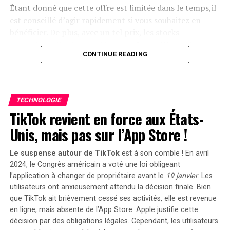
Étant donné que cette offre est limitée dans le temps,il
« early bird » sera active du
20 janvier au 23 février
est conseillé d’agir rapidement si vous souhaitez en
2025
, permettant aux acheteurs intéressés d’acquérir
bénéficier. De plus, avec un tel prix, les stocks
cet appareil dès
999 euros
! Cette promotion inclut
pourraient s’épuiser rapidement. Ce modèle se classe
également un compteur Anker SOLIX Smart offert pour
CONTINUE READING
parmi les meilleures ventes sur Amazon avec plus de
chaque commande passée durant cette période spéciale.
1000 unités écoulées le mois dernier.
le Solarbank 2 AC représente une avancée significative
Profitez des offres sur Amazon
dans le domaine du stockage énergétique domestique
TECHNOLOGIE
grâce à ses caractéristiques techniques avancées et son
TikTok revient en force aux États-
Amazon propose également la
livraison gratuite
et
engagement envers la durabilité environnementale.
rapide pour cet article qui bénéficie d’une garantie de
Unis, mais pas sur l’App Store !
deux ans. En outre, il existe une option de paiement
échelonné en quatre fois sans frais sur ce modèle. Enfin,
Le suspense autour de TikTok
est à son comble ! En avril
sachez que vous avez la possibilité de changer d’avis et
2024, le Congrès américain a voté une loi obligeant
retourner le produit gratuitement dans un délai de 30
l’application à changer de propriétaire avant le
19 janvier
. Les
utilisateurs ont anxieusement attendu la décision finale. Bien
jours afin d’obtenir un
remboursement intégral
.
que TikTok ait brièvement cessé ses activités, elle est revenue
Moulinex Easy Fry Max : cuisinez
en ligne, mais
absente de l’App Store
. Apple justifie cette
décision par des obligations légales. Cependant, les utilisateurs