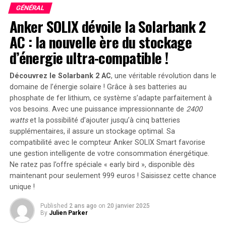
Une Technologie Adaptée aux
GÉNÉRAL
Anker SOLIX dévoile la Solarbank 2
Accents Africains
AC : la nouvelle ère du stockage
Bien que l’application de l’IA en Afrique soit souvent
d’énergie ultra-compatible !
entravée par un manque de données, l’outil de
transcription vocale d’Intron Health prend en compte
Découvrez le Solarbank 2 AC
, une véritable révolution dans le
de nombreux accents africains. Olatunji, fort de plus de
domaine de l’énergie solaire ! Grâce à ses batteries au
dix ans d’expérience en apprentissage profond, explique
phosphate de fer lithium, ce système s’adapte parfaitement à
vos besoins. Avec une puissance impressionnante de
2400
que les algorithmes ont été formés sur plus de 3,5
watts
et la possibilité d’ajouter jusqu’à cinq batteries
millions d’extraits audio couvrant 288 accents
supplémentaires, il assure un stockage optimal. Sa
différents.
compatibilité avec le compteur Anker SOLIX Smart favorise
une gestion intelligente de votre consommation énergétique.
« Nous avons développé des algorithmes qui
Ne ratez pas l’offre spéciale « early bird »
, disponible dès
apprennent à répondre aux accents dominants et
maintenant pour seulement 999 euros ! Saisissez cette chance
minoritaires », a-t-il ajouté.
unique !
Published
2 ans ago
on
20 janvier 2025
By
Julien Parker