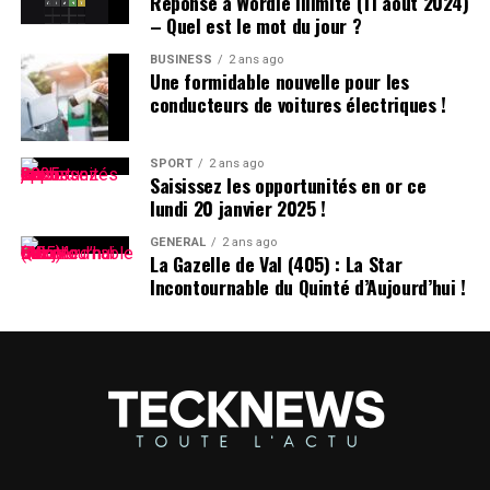
Réponse à Wordle Illimité (11 août 2024)
DÉCLARATION DE TIKTOK :
– Quel est le mot du jour ?
BUSINESS
2 ans ago
>
Une formidable nouvelle pour les
conducteurs de voitures électriques !
En collaboration avec nos
partenaires techniques,
SPORT
2 ans ago
Saisissez les opportunités en or ce
nous travaillons activement
lundi 20 janvier 2025 !
à rétablir notre service.
GÉNÉRAL
2 ans ago
La Gazelle de Val (405) : La Star
Nous remercions le
Incontournable du Quinté d’Aujourd’hui !
président Trump pour avoir
clarifié la situation et
rassuré nos partenaires
qu’ils ne subiront aucune
sanction en continuant