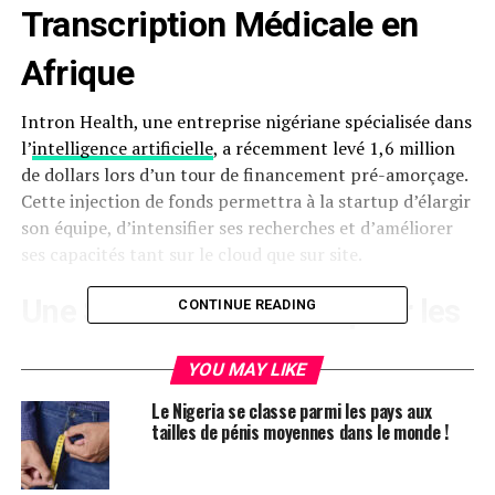
Transcription Médicale en
Afrique
Intron Health, une entreprise nigériane spécialisée dans
l’
intelligence artificielle
, a récemment levé 1,6 million
de dollars lors d’un tour de financement pré-amorçage.
Cette injection de fonds permettra à la startup d’élargir
son équipe, d’intensifier ses recherches et d’améliorer
ses capacités tant sur le cloud que sur site.
Une Solution Innovante pour les
CONTINUE READING
Professionnels de la Santé
YOU MAY LIKE
Fondée en 2020 par le Dr Tobi Olatunji, Intron Health
Le Nigeria se classe parmi les pays aux
propose une solution qui facilite l’enregistrement des
tailles de pénis moyennes dans le monde !
dossiers médicaux
en transformant la parole en texte.
Cette technologie est cruciale, car de nombreux