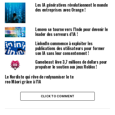
médecins en Afrique doivent gérer un grand nombre de
Les IA génératives révolutionnent le monde
patients chaque jour, ce qui entraîne une charge
des entreprises avec Orange !
administrative considérable. Grâce à Intron Health, les
médecins peuvent réduire le temps consacré à la
rédaction des prescriptions, en utilisant des commandes
Lenovo se tourne vers l’Inde pour devenir le
vocales pour saisir les dossiers médicaux, prescrire des
leader des serveurs d’IA !
traitements et générer des rapports sur les patients.
LinkedIn commence à exploiter les
publications des utilisateurs pour former
Des Résultats Impressionnants
son IA sans leur consentement !
Gamebeast lève 3,7 millions de dollars pour
Intron Health affirme avoir considérablement diminué
propulser le soutien aux jeux Roblox !
le temps de traitement des rapports de radiologie à
Le Nordiste qui rêve de redynamiser le te
l’Hôpital Universitaire de Ibadan, le réduisant de 48
reo Māori grâce à l’IA
heures à seulement 20 minutes.
« Nous améliorons l’efficacité et les résultats de santé,
CLICK TO COMMENT
tout en ayant un impact positif sur les finances des
hôpitaux », a déclaré Olatunji.