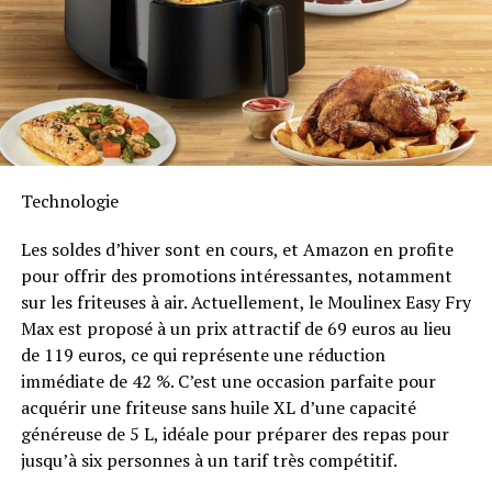
Durabilité et Résistance aux
NIGÉRIA
STARTUP
Intempéries
UP NEXT
Aux Jeux Olympiques d’Été 2024, l’IA a les yeux rivés sur
vous !
Anker SOLIX met également l’accent sur la longévité du
Solarbank 2 AC. Conçu pour supporter au moins
6000
DON'T MISS
cycles de charge
, cet appareil a une durée de vie
Airtel Africa affiche un bénéfice de 31 millions de
dollars au T1 2024, mais les vents macroéconomiques
estimée dépassant quinze ans. Il est accompagné d’une
Technologie
contraires persistent sur un marché clé !
garantie fabricant décennale et possède une
certification IP65 qui assure sa résistance face aux
Les soldes d’hiver sont en cours, et Amazon en profite
intempéries tout en étant capable de fonctionner dans
pour offrir des promotions intéressantes, notamment
des températures variant entre -20 °C et +55 °C.
sur les friteuses à air. Actuellement, le Moulinex Easy Fry
Max est proposé à un prix attractif de 69 euros au lieu
Disponibilité et Offres
de 119 euros, ce qui représente une réduction
Promotionnelles
immédiate de 42 %. C’est une occasion parfaite pour
acquérir une friteuse sans huile XL d’une capacité
généreuse de 5 L, idéale pour préparer des repas pour
Le solarbank 2 AC est disponible sur le site officiel
jusqu’à six personnes à un tarif très compétitif.
d’Anker SOLIX ainsi que sur Amazon au prix standard de
1299 euros
. Cependant, une offre promotionnelle