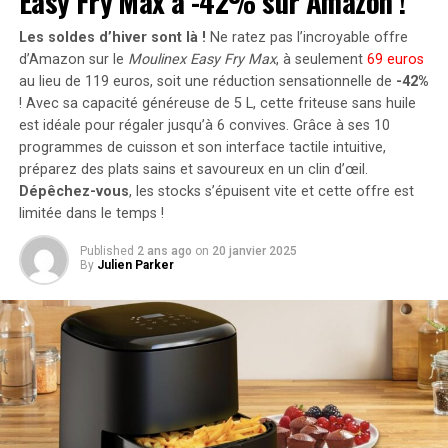
Easy Fry Max à -42% sur Amazon !
2400 watts
. Pour les utilisateurs nécessitant davantage
Une Portée Élargie
de stockage énergétique, il est possible d’intégrer
Les soldes d’hiver sont là !
Ne ratez pas l’incroyable offre
jusqu’à cinq batteries supplémentaires de 1,6
Actuellement, la société prend en charge plus de 56 000
d’Amazon sur le
Moulinex Easy Fry Max
, à seulement
69 euros
kilowattheure chacune, augmentant la capacité totale à
au lieu de 119 euros, soit une réduction sensationnelle de
-42%
patients à travers ses partenaires, collaborant avec plus
! Avec sa capacité généreuse de 5 L, cette friteuse sans huile
9,6 kilowattheures
.
de 30 hôpitaux publics et privés au Nigeria et au Kenya,
est idéale pour régaler jusqu’à 6 convives. Grâce à ses 10
y compris l’Hôpital Universitaire de Ibadan, l’Hôpital
Intégration dans un Écosystème
programmes de cuisson et son interface tactile intuitive,
d’Enseignement Aminu Kano (AKTH) à Kano, l’Hôpital
préparez des plats sains et savoureux en un clin d’œil.
d’Enseignement de Babcock à Ogun, et le Groupe de
Intelligent
Dépêchez-vous
, les stocks s’épuisent vite et cette offre est
Santé Meridian à Nairobi.
limitée dans le temps !
Le Solarbank 2 AC s’intègre parfaitement dans un
Investissement et Avenir
Published
2 ans ago
on
20 janvier 2025
écosystème énergétique intelligent grâce à sa
By
Julien Parker
compatibilité avec le compteur Anker SOLIX Smart et
Ce tour de financement a été dirigé par Microtraction,
les prises intelligentes proposées par Anker. cette
avec la participation de Plug and Play Ventures, Jaza
fonctionnalité permet une gestion optimisée de la
Rift Ventures, Octopus Ventures, Africa Health
consommation électrique tout en réduisant les pertes
Ventures, OpenseedVC, Pi Campus, Alumni Angel et
énergétiques inutiles. De plus, Anker SOLIX prévoit
Baker Bridge Capital.
d’étendre cette compatibilité aux dispositifs Shelly.
RELATED TOPICS:
IA
INTRON HEALTH
LEVÉE DE FONDS