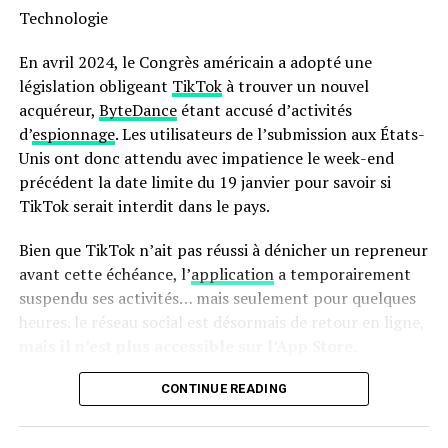
Technologie
moins énergivore et presque deux fois plus rapide qu’un
four traditionnel ! Son interface intuitive avec écran
En avril 2024, le Congrès américain a adopté une
tactile facilite son utilisation quotidienne.
législation obligeant
TikTok
à trouver un nouvel
acquéreur,
ByteDance
étant accusé d’activités
en outre, le panier antiadhésif compatible lave-vaisselle
d’
espionnage
. Les utilisateurs de l’submission aux États-
simplifie grandement l’entretien après chaque
Unis ont donc attendu avec impatience le week-end
utilisation. N’oubliez pas qu’il s’agit là encore d’une
précédent la date limite du 19 janvier pour savoir si
offre temporaire ; ne tardez donc pas si vous souhaitez
TikTok serait interdit dans le pays.
profiter du meilleur prix possible sur cette friteuse
innovante !
Bien que TikTok n’ait pas réussi à dénicher un repreneur
avant cette échéance, l’
application
a temporairement
Pour accéder à cette remise exceptionnelle :
suspendu ses activités… mais seulement pour quelques
heures. le réseau social est désormais de retour en ligne,
mais il n’est plus accessible sur l’App Store.
Retour de TikTok : Une Absence
CONTINUE READING
Persistante sur l’App Store