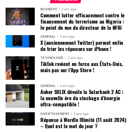
App store par un communiqué officiel.
«
Apple doit
respecter les lois en vigueur dans les régions où elle
BUSINESS
2 ans ago
Comment lutter efficacement contre le
opère. Selon la loi Protecting Americans from Foreign
financement du terrorisme au Nigeria :
Adversary Controlled Applications act, les applications
le point de vue du directeur de la NFIU
développées par ByteDance ltd., y compris TikTok et ses
filiales comme CapCut et Lemon8, ne pourront plus être
GÉNÉRAL
2 ans ago
X (anciennement Twitter) permet enfin
téléchargées ou mises à jour sur l’App Store pour les
de trier les réponses sur iPhone !
utilisateurs américains après le 19 janvier 2025
», précise
la société.
TECHNOLOGIE
2 ans ago
TikTok revient en force aux États-Unis,
mais pas sur l’App Store !
Il est crucial de souligner que les utilisateurs américains
ayant déjà installé TikTok peuvent toujours accéder au
service. Cependant, ils ne recevront plus aucune mise à
GÉNÉRAL
2 ans ago
Anker SOLIX dévoile la Solarbank 2 AC :
jour future de l’application. L’avenir du réseau social
la nouvelle ère du stockage d’énergie
pourrait dépendre des décisions du nouveau président
ultra-compatible !
des États-Unis.
DIVERTISSEMENT
2 ans ago
Réponse à Wordle Illimité (11 août 2024)
DÉCLARATION DE TIKTOK :
– Quel est le mot du jour ?