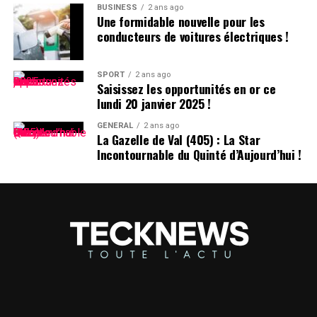
BUSINESS
2 ans ago
>
Une formidable nouvelle pour les
conducteurs de voitures électriques !
En collaboration avec nos
partenaires techniques,
SPORT
2 ans ago
Saisissez les opportunités en or ce
nous travaillons activement
lundi 20 janvier 2025 !
à rétablir notre service.
GÉNÉRAL
2 ans ago
La Gazelle de Val (405) : La Star
Nous remercions le
Incontournable du Quinté d’Aujourd’hui !
président Trump pour avoir
clarifié la situation et
rassuré nos partenaires
qu’ils ne subiront aucune
sanction en continuant
d’offrir TikTok aux plus de