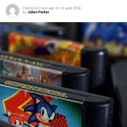
Published
2 ans ago
on
14 août 2024
By
Julien Parker