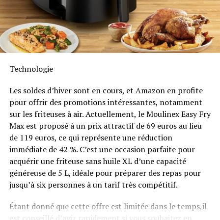
Intempéries
Anker SOLIX met également l’accent sur la longévité du
Solarbank 2 AC. Conçu pour supporter au moins
6000
cycles de charge
, cet appareil a une durée de vie
estimée dépassant quinze ans. Il est accompagné d’une
Technologie
garantie fabricant décennale et possède une
certification IP65 qui assure sa résistance face aux
Les soldes d’hiver sont en cours, et Amazon en profite
intempéries tout en étant capable de fonctionner dans
pour offrir des promotions intéressantes, notamment
des températures variant entre -20 °C et +55 °C.
sur les friteuses à air. Actuellement, le Moulinex Easy Fry
Max est proposé à un prix attractif de 69 euros au lieu
Disponibilité et Offres
de 119 euros, ce qui représente une réduction
Promotionnelles
immédiate de 42 %. C’est une occasion parfaite pour
acquérir une friteuse sans huile XL d’une capacité
généreuse de 5 L, idéale pour préparer des repas pour
Le solarbank 2 AC est disponible sur le site officiel
jusqu’à six personnes à un tarif très compétitif.
d’Anker SOLIX ainsi que sur Amazon au prix standard de
1299 euros
. Cependant, une offre promotionnelle
Étant donné que cette offre est limitée dans le temps,il
« early bird » sera active du
20 janvier au 23 février
est conseillé d’agir rapidement si vous souhaitez en