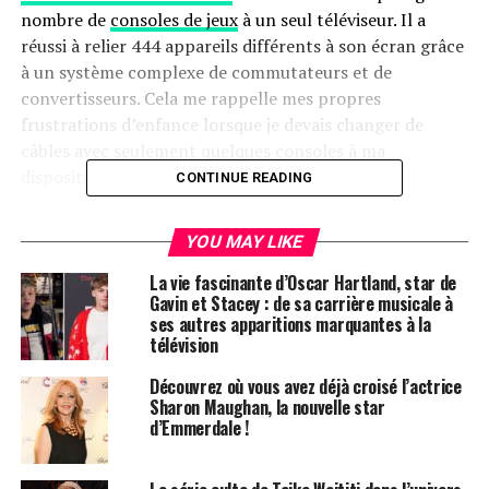
nombre de
consoles de jeux
à un seul téléviseur. Il a
réussi à relier 444 appareils différents à son écran grâce
à un système complexe de commutateurs et de
convertisseurs. Cela me rappelle mes propres
frustrations d’enfance lorsque je devais changer de
câbles avec seulement quelques consoles à ma
disposition.
CONTINUE READING
Une Solution Ingénieuse
YOU MAY LIKE
Al-Nasser a rencontré le même défi, mais à une échelle
La vie fascinante d’Oscar Hartland, star de
bien plus grande. Sa solution astucieuse repose sur
Gavin et Stacey : de sa carrière musicale à
ses autres apparitions marquantes à la
l’utilisation de plus de 30 commutateurs RCA et d’une
télévision
douzaine de commutateurs HDMI, permettant de
connecter des consoles qui s’étendent sur plus de
Découvrez où vous avez déjà croisé l’actrice
quarante ans d’histoire vidéoludique.
Sharon Maughan, la nouvelle star
d’Emmerdale !
Un Système de Gestion Précis