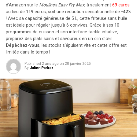
jusqu’à cinq batteries supplémentaires de 1,6
d’Amazon sur le
Moulinex Easy Fry Max
, à seulement
69 euros
DON'T MISS
La nouvelle fonction de mise en cache des invites de
kilowattheure chacune, augmentant la capacité totale à
au lieu de 119 euros, soit une réduction sensationnelle de
-42%
Claude d’Anthropic : une révolution économique pour les
! Avec sa capacité généreuse de 5 L, cette friteuse sans huile
9,6 kilowattheures
.
développeurs !
est idéale pour régaler jusqu’à 6 convives. Grâce à ses 10
Intégration dans un Écosystème
programmes de cuisson et son interface tactile intuitive,
préparez des plats sains et savoureux en un clin d’œil.
Intelligent
Dépêchez-vous
, les stocks s’épuisent vite et cette offre est
limitée dans le temps !
Le Solarbank 2 AC s’intègre parfaitement dans un
Published
2 ans ago
on
20 janvier 2025
écosystème énergétique intelligent grâce à sa
By
Julien Parker
compatibilité avec le compteur Anker SOLIX Smart et
les prises intelligentes proposées par Anker. cette
fonctionnalité permet une gestion optimisée de la
consommation électrique tout en réduisant les pertes
énergétiques inutiles. De plus, Anker SOLIX prévoit
d’étendre cette compatibilité aux dispositifs Shelly.
Durabilité et Résistance aux