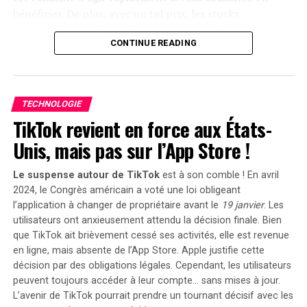
2025
, permettant aux acheteurs intéressés d’acquérir
bénéficier. De plus, avec un tel prix, les stocks
cet appareil dès
999 euros
! Cette promotion inclut
pourraient s’épuiser rapidement. Ce modèle se classe
également un compteur Anker SOLIX Smart offert pour
CONTINUE READING
parmi les meilleures ventes sur Amazon avec plus de
chaque commande passée durant cette période spéciale.
1000 unités écoulées le mois dernier.
le Solarbank 2 AC représente une avancée significative
Profitez des offres sur Amazon
dans le domaine du stockage énergétique domestique
TECHNOLOGIE
grâce à ses caractéristiques techniques avancées et son
TikTok revient en force aux États-
Amazon propose également la
livraison gratuite
et
engagement envers la durabilité environnementale.
rapide pour cet article qui bénéficie d’une garantie de
Unis, mais pas sur l’App Store !
deux ans. En outre, il existe une option de paiement
échelonné en quatre fois sans frais sur ce modèle. Enfin,
Le suspense autour de TikTok
est à son comble ! En avril
sachez que vous avez la possibilité de changer d’avis et
2024, le Congrès américain a voté une loi obligeant
retourner le produit gratuitement dans un délai de 30
l’application à changer de propriétaire avant le
19 janvier
. Les
utilisateurs ont anxieusement attendu la décision finale. Bien
jours afin d’obtenir un
remboursement intégral
.
que TikTok ait brièvement cessé ses activités, elle est revenue
Moulinex Easy Fry Max : cuisinez
en ligne, mais
absente de l’App Store
. Apple justifie cette
décision par des obligations légales. Cependant, les utilisateurs
sainement pour toute la famille
peuvent toujours accéder à leur compte… sans mises à jour.
L’avenir de TikTok pourrait prendre un tournant décisif avec les