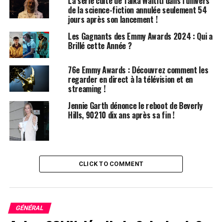
La série culte de Taika Waititi dans l’univers
Pour garder une trace de chaque console et de son
de la science-fiction annulée seulement 54
emplacement, il a élaboré un tableau Excel qui lui
jours après son lancement !
indique précisément quels commutateurs activer pour
Les Gagnants des Emmy Awards 2024 : Qui a
accéder à un appareil spécifique. Cette méthode lui
Brillé cette Année ?
permet de naviguer facilement dans sa vaste collection
sans se perdre dans le dédale de câbles.
76e Emmy Awards : Découvrez comment les
regarder en direct à la télévision et en
Un Foyer de Technologie
streaming !
Jennie Garth dénonce le reboot de Beverly
Al-Nasser a investi un temps considérable pour
Hills, 90210 dix ans après sa fin !
peaufiner le câblage, et le résultat est impressionnant.
Les câbles sont presque invisibles, offrant une
présentation digne d’un musée qui rivalise avec les
meilleures salles de jeux vidéo.
CLICK TO COMMENT
GÉNÉRAL