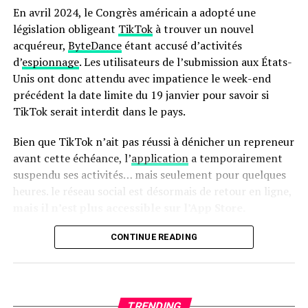
four traditionnel ! Son interface intuitive avec écran
En avril 2024, le Congrès américain a adopté une
tactile facilite son utilisation quotidienne.
législation obligeant
TikTok
à trouver un nouvel
acquéreur,
ByteDance
étant accusé d’activités
en outre, le panier antiadhésif compatible lave-vaisselle
d’
espionnage
. Les utilisateurs de l’submission aux États-
simplifie grandement l’entretien après chaque
Unis ont donc attendu avec impatience le week-end
utilisation. N’oubliez pas qu’il s’agit là encore d’une
précédent la date limite du 19 janvier pour savoir si
offre temporaire ; ne tardez donc pas si vous souhaitez
TikTok serait interdit dans le pays.
profiter du meilleur prix possible sur cette friteuse
innovante !
Bien que TikTok n’ait pas réussi à dénicher un repreneur
avant cette échéance, l’
application
a temporairement
Pour accéder à cette remise exceptionnelle :
suspendu ses activités… mais seulement pour quelques
heures. le réseau social est désormais de retour en ligne,
mais il n’est plus accessible sur l’App Store.
Retour de TikTok : Une Absence
CONTINUE READING
Persistante sur l’App Store
Apple a expliqué sa décision de
retirer TikTok de son
TRENDING