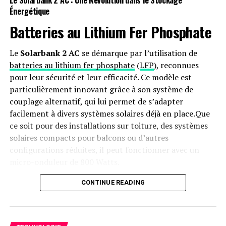
Le Solarbank 2 AC : Une Révolution dans le Stockage
Énergétique
Il semble que la
communauté crypto ne partage pas
entièrement l’accent mis par Buterin sur la maturité
Batteries au Lithium Fer Phosphate
des rollups, certains investisseurs préférant les L2 aux
L1. Les
exigences
de Buterin en matière de
sécurité et
Le
Solarbank 2 AC
se démarque par l’utilisation de
de décentralisation
peuvent sembler excessivement
batteries au lithium fer phosphate
(
LFP
), reconnues
strictes, compte tenu du faible nombre de ZK-rollups
pour leur sécurité et leur efficacité. Ce modèle est
ayant atteint au moins le stade 1.
particulièrement innovant grâce à son système de
couplage alternatif, qui lui permet de s’adapter
Cependant, ces exigences sont
essentielles pour
facilement à divers systèmes solaires déjà en place.Que
construire un
écosystème fiable et évolutif
qui
ce soit pour des installations sur toiture, des systèmes
permettra à Ethereum de maintenir sa position de
solaires compacts pour balcons ou d’autres
leader et de libérer son potentiel.
configurations réduites, il peut fonctionner avec un
micro-onduleur de 800 Watts.
Sources
Capacité et flexibilité Énergétique
CONTINUE READING
Vitalik.eth (X)
Avec une capacité maximale d’injection dans le réseau
Propositions de jalons pour les rollups prenant
domestique atteignant 1200 watts,le Solarbank 2 AC
leurs roues d’entraînement (Ethereum