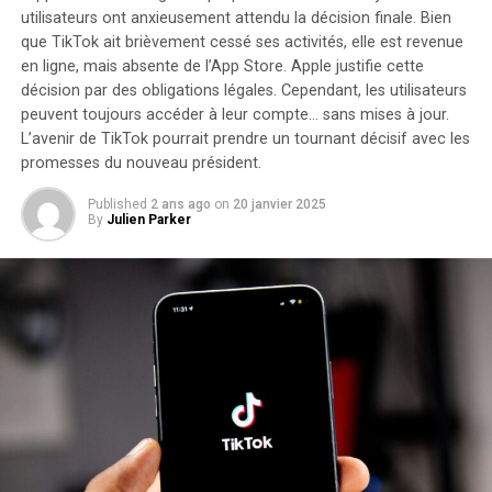
utilisateurs ont anxieusement attendu la décision finale. Bien
jours afin d’obtenir un
remboursement intégral
.
que TikTok ait brièvement cessé ses activités, elle est revenue
Moulinex Easy Fry Max : cuisinez
en ligne, mais
absente de l’App Store
. Apple justifie cette
décision par des obligations légales. Cependant, les utilisateurs
sainement pour toute la famille
peuvent toujours accéder à leur compte… sans mises à jour.
L’avenir de TikTok pourrait prendre un tournant décisif avec les
Le moulinex Easy Fry Max fonctionne comme un four à
promesses du nouveau président.
air chaud permettant la préparation de plats savoureux
Published
2 ans ago
on
20 janvier 2025
tout en utilisant peu ou pas du tout d’huile. En plus des
By
Julien Parker
frites croustillantes qu’il réalise parfaitement, cet
appareil se révèle très polyvalent et peut cuisiner une
multitude d’autres recettes.
avec ses dix programmes prédéfinis adaptés à divers
ingrédients tels que poulet,steak,poisson ou légumes
ainsi que des options pour bacon et desserts comme les
pizzas ,cet appareil répond aux besoins variés des
familles modernes. De plus, Moulinex met à disposition
un livre numérique rempli de recettes accessible via QR