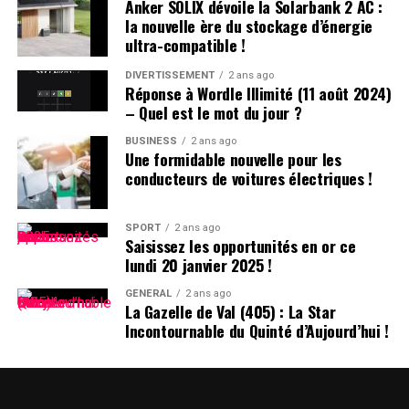
Anker SOLIX dévoile la Solarbank 2 AC :
jour future de l’application. L’avenir du réseau social
la nouvelle ère du stockage d’énergie
pourrait dépendre des décisions du nouveau président
ultra-compatible !
des États-Unis.
DIVERTISSEMENT
2 ans ago
Réponse à Wordle Illimité (11 août 2024)
DÉCLARATION DE TIKTOK :
– Quel est le mot du jour ?
BUSINESS
2 ans ago
>
Une formidable nouvelle pour les
conducteurs de voitures électriques !
En collaboration avec nos
partenaires techniques,
SPORT
2 ans ago
Saisissez les opportunités en or ce
nous travaillons activement
lundi 20 janvier 2025 !
à rétablir notre service.
GÉNÉRAL
2 ans ago
La Gazelle de Val (405) : La Star
Nous remercions le
Incontournable du Quinté d’Aujourd’hui !
président Trump pour avoir
clarifié la situation et