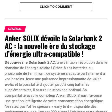
rollup. Cela signifie qu’un projet peut être lancé plus
CLICK TO COMMENT
tôt avec des mesures de sécurité en place, même si sa
technologie est encore en développement.
Les trois stades de maturité des rollups sont les suivants
GÉNÉRAL
:
Anker SOLIX dévoile la Solarbank 2
AC : la nouvelle ère du stockage
Stade 0
: Les rollups à ce stade dépendent
fortement des mécanismes de multisignature et
d’énergie ultra-compatible !
nécessitent des « roues d’entraînement
complètes ».
Découvrez le Solarbank 2 AC
, une véritable révolution dans le
domaine de l’énergie solaire ! Grâce à ses batteries au
Stade 1
: Les rollups commencent à intégrer des
phosphate de fer lithium, ce système s’adapte parfaitement à
preuves de fraude ou des preuves de validité, tout
vos besoins. Avec une puissance impressionnante de
2400
en conservant un mécanisme de multisig comme
watts
et la possibilité d’ajouter jusqu’à cinq batteries
sauvegarde.
supplémentaires, il assure un stockage optimal. Sa
compatibilité avec le compteur Anker SOLIX Smart favorise
Stade 2
: Les rollups peuvent fonctionner de
une gestion intelligente de votre consommation énergétique.
manière autonome sans dépendre des
Ne ratez pas l’offre spéciale « early bird »
, disponible dès
mécanismes de multisig.