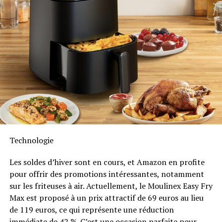
consommation électrique tout en réduisant les pertes
énergétiques inutiles. De plus, Anker SOLIX prévoit
d’étendre cette compatibilité aux dispositifs Shelly.
Durabilité et Résistance aux
Intempéries
Anker SOLIX met également l’accent sur la longévité du
Solarbank 2 AC. Conçu pour supporter au moins
6000
cycles de charge
, cet appareil a une durée de vie
estimée dépassant quinze ans. Il est accompagné d’une
Technologie
garantie fabricant décennale et possède une
certification IP65 qui assure sa résistance face aux
Les soldes d’hiver sont en cours, et Amazon en profite
intempéries tout en étant capable de fonctionner dans
pour offrir des promotions intéressantes, notamment
des températures variant entre -20 °C et +55 °C.
sur les friteuses à air. Actuellement, le Moulinex Easy Fry
Max est proposé à un prix attractif de 69 euros au lieu
Disponibilité et Offres
de 119 euros, ce qui représente une réduction
immédiate de 42 %. C’est une occasion parfaite pour