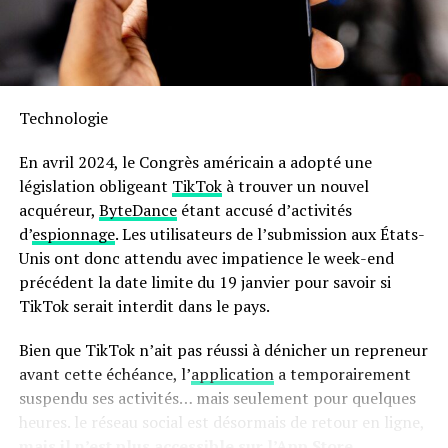
Code afin que vous puissiez facilement trouver
l’inspiration culinaire lorsque nécessaire.
Sa capacité généreuse permet non seulement la
préparation rapide mais aussi économique : jusqu’à 70 %
Technologie
moins énergivore et presque deux fois plus rapide qu’un
four traditionnel ! Son interface intuitive avec écran
En avril 2024, le Congrès américain a adopté une
tactile facilite son utilisation quotidienne.
législation obligeant
TikTok
à trouver un nouvel
acquéreur,
ByteDance
étant accusé d’activités
en outre, le panier antiadhésif compatible lave-vaisselle
d’
espionnage
. Les utilisateurs de l’submission aux États-
simplifie grandement l’entretien après chaque
Unis ont donc attendu avec impatience le week-end
utilisation. N’oubliez pas qu’il s’agit là encore d’une
précédent la date limite du 19 janvier pour savoir si
offre temporaire ; ne tardez donc pas si vous souhaitez
TikTok serait interdit dans le pays.
profiter du meilleur prix possible sur cette friteuse
innovante !
Bien que TikTok n’ait pas réussi à dénicher un repreneur
avant cette échéance, l’
application
a temporairement
Pour accéder à cette remise exceptionnelle :
suspendu ses activités… mais seulement pour quelques
heures. le réseau social est désormais de retour en ligne,
mais il n’est plus accessible sur l’App Store.