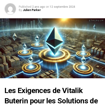
Published
2 ans ago
on
12 septembre 2024
By
Julien Parker
Les Exigences de
Vitalik
Buterin
pour les Solutions de