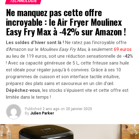
TECHNOLOGIE
peut être associé à deux régulateurs solaires MPPT. Cela
Magicians)
Ne manquez pas cette offre
ouvre la possibilité d’ajouter jusqu’à 1200 watts
Top des chaînes de Layer 2 par valeur totale
incroyable : le Air Fryer Moulinex
supplémentaires via des panneaux solaires additionnels,
verrouillée (TVL) (CoinGecko)
portant ainsi la puissance totale à un impressionnant
Easy Fry Max à -42% sur Amazon !
2400 watts
. Pour les utilisateurs nécessitant davantage
RELATED TOPICS:
BLOCKCHAIN
CRYPTO
de stockage énergétique, il est possible d’intégrer
Les soldes d’hiver sont là !
Ne ratez pas l’incroyable offre
CRYPTOMONNAIE
CRYPTOMONNAIES
ETHEREUM
jusqu’à cinq batteries supplémentaires de 1,6
MULTISIGS
ROLLUPS
ROLLUPS DE STAGE 1
SCALABILITÉ
d’Amazon sur le
Moulinex Easy Fry Max
, à seulement
69 euros
STAGE 1
VITALIK BUTERIN
kilowattheure chacune, augmentant la capacité totale à
au lieu de 119 euros, soit une réduction sensationnelle de
-42%
! Avec sa capacité généreuse de 5 L, cette friteuse sans huile
9,6 kilowattheures
.
UP NEXT
est idéale pour régaler jusqu’à 6 convives. Grâce à ses 10
Le lancement tant attendu du token Bitcoin enveloppé
Intégration dans un Écosystème
cbBTC sur Coinbase !
programmes de cuisson et son interface tactile intuitive,
préparez des plats sains et savoureux en un clin d’œil.
DON'T MISS
Intelligent
Dépêchez-vous
, les stocks s’épuisent vite et cette offre est
Le Téléchargement : Les Défenses Aériennes de
limitée dans le temps !
l’Ukraine et les Héros du Climat d’Aujourd’hui
Le Solarbank 2 AC s’intègre parfaitement dans un
Published
2 ans ago
on
20 janvier 2025
écosystème énergétique intelligent grâce à sa
By
Julien Parker
compatibilité avec le compteur Anker SOLIX Smart et
les prises intelligentes proposées par Anker. cette
fonctionnalité permet une gestion optimisée de la