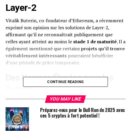
Layer-2
Vitalik Buterin, co-fondateur d’Ethereum, a récemment
exprimé son opinion sur les solutions de Layer-2,
affirmant qu’il ne reconnaîtrait publiquement que
celles ayant atteint au moins le
stade 1 de maturité
. Il a
également mentionné que certains
projets qu’il trouve
véritablement intéressants
pourraient bénéficier
d’une période de grâce temporaire.
Des Normes Élevées pour les
CONTINUE READING
Rollups
YOU MAY LIKE
Dans un post sur X daté du 12 septembre, Buterin a
confirmé que plusieurs équipes de
ZK-rollup
sont en
Préparez-vous pour le Bull Run de 2025 avec
ces 5 cryptos à fort potentiel !
bonne voie pour atteindre le stade 1 d’ici la fin de 2024.
Il a précisé que le stade 1 nécessite que 75 % des
membres du conseil s’accordent pour contourner le