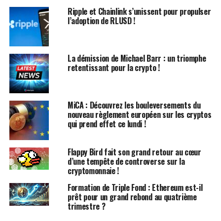
système de preuve, avec au moins 26 % d’entre eux
Ripple et Chainlink s’unissent pour propulser
l’adoption de RLUSD !
indépendants de l’équipe de rollup.
Buterin a également souligné que les solutions de Layer-
2 devraient
adopter des techniques cryptographiques
La démission de Michael Barr : un triomphe
avancées
pour renforcer la sécurité et la
retentissant pour la crypto !
décentralisation. Il a déclaré : « L’ère des rollups
considérés comme de simples multisignatures touche à
sa fin. Nous entrons dans une ère de confiance
MiCA : Découvrez les bouleversements du
nouveau règlement européen sur les cryptos
cryptographique. » Il a insisté sur le fait que
les normes
qui prend effet ce lundi !
de sécurité de l’écosystème sont primordiales
,
indépendamment des relations personnelles.
Flappy Bird fait son grand retour au cœur
Les Trois Stades de Maturité
d’une tempête de controverse sur la
cryptomonnaie !
des Rollups
Formation de Triple Fond : Ethereum est-il
prêt pour un grand rebond au quatrième
En 2022, Buterin a introduit le concept de « roues
trimestre ?
d’entraînement temporaires » pour les projets de ZK-