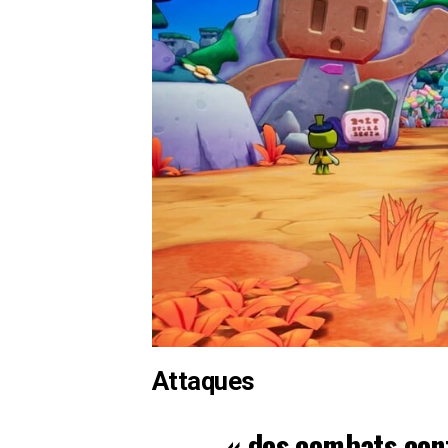
Attaques
« des
combats
cont