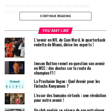
Tout le monde est au courant de cette situation,
d’ailleurs.
CONTINUE READING
Il est intéressant de noter que l’entraîneur de SKA,
Roman Rotenberg, a eu une réunion approfondie par
YOU MAY LIKE
Zoom avec
Kent Hughes
et Jeff Gorton (entre autres)
L’avenir en NFL de Cam Ward, le quarterback
pour discuter du
développement
du joueur.
vedette de Miami, divise les experts !
Selon Rotenberg, les deux parties n’ont même pas
évoqué la possibilité d’un départ de Russie avant la fin
de son contrat, car SKA a déjà un plan pour le jeune
Jenson Button remet en question son avenir
en WEC : des doutes sur la route du
talent :
champion F1 !
En réalité, les Canadiens et
La Prochaine Vague : Quel Avenir pour les
Fintechs Kenyannes ?
moi avons déjà un projet
L’essor des humains virtuels : une révolution
pour le développement de
pour notre avenir !
Demidov. L’objectif est qu’il
Un club anglais se sépare de son entraîneur