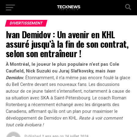
DIVERTISSEMENT
Ivan Demidov : Un avenir en KHL
assuré jusqu’à la fin de son contrat,
selon son entraîneur !
À Montréal, le joueur le plus populaire n’est pas Cole
Caufield, Nick Suzuki ou Juraj Slafkovsky, mais
Ivan
Demidov
.
Étonnamment, il n’a même pas encore foulé la glace
du
Bell Centre
devant ses nouveaux fans. Les discussions
autour de ce jeune talent s’intensifient, notamment à cause de
sa situation avec SKA à Saint-Pétersbourg. Le coach Roman
Rotenberg a récemment échangé avec les dirigeants des
Canadiens, affirmant qu’ils ont un plan pour maximiser le
développement de Demidov en KHL.
Reste à voir comment
tout cela évoluera !
Published
2 ans ago
on
24 juillet 2024