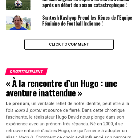
réalise sa meilleure saison
après un début de saison catastrophique !
en KHL. – Roman
Santosh Kashyap Prend les Rênes de l’Équipe
Féminine de Football Indienne !
Rotenberg
Rotenberg ajoute que les joueurs talentueux du club
CLICK TO COMMENT
pourront aider Demidov sur la glace, et que le joueur
aura l’opportunité d’acquérir une expérience
« inestimable » en côtoyant des joueurs plus
DIVERTISSEMENT
expérimentés en Russie :
« À la rencontre d’un Hugo : une
Le coach de SKA, Roman
aventure inattendue »
Rotenberg, a récemment eu
Le prénom
, un véritable reflet de notre identité, peut être à la
une réunion Zoom avec
fois
lourd à porter
et source de
fierté
. Dans cette chronique
fascinante, le réalisateur Hugo David nous plonge dans son
Hughes et Gorton pour
expérience avec un prénom très répandu. Né en 2000, il se
discuter d’Ivan Demidov.
retrouve entouré d’autres Hugo, ce qui l’amène à adopter un
alias :
Hugo D.
. Comment ce choix a-t-il influencé son parcours