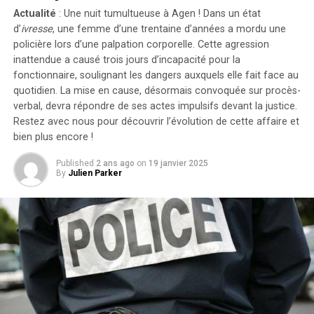
Actualité
: Une nuit tumultueuse à Agen ! Dans un état
« Elle cherche simplement à tirer profit d’un travail
d’
ivresse
, une femme d’une trentaine d’années a mordu une
qu’elle n’a pas conçu », a affirmé l’avocate Brittany
policière lors d’une palpation corporelle. Cette agression
Amadi lors du procès.En 2020, une première plainte
inattendue a causé trois jours d’incapacité pour la
avait été rejetée ; néanmoins, la cour d’appel avait
fonctionnaire, soulignant les dangers auxquels elle fait face au
rouvert l’affaire en considérant qu’il existait un débat
quotidien. La mise en cause, désormais convoquée sur procès-
verbal, devra répondre de ses actes impulsifs devant la justice.
légitime concernant les « similarités substantielles »
Restez avec nous pour découvrir l’évolution de cette affaire et
entre les deux œuvres.Cette affaire soulève des
bien plus encore !
questions cruciales sur l’originalité dans le secteur
cinématographique et pourrait avoir des conséquences
Published
2 ans ago
on
19 janvier 2025
significatives sur les droits d’auteur et la propriété
By
Julien Parker
intellectuelle dans l’univers du divertissement.