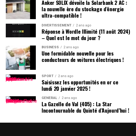
Anker SOLIX dévoile la Solarbank 2 AC :
plusieurs individus se sont battus après avoir reçu des
la nouvelle ère du stockage d’énergie
menaces liées à un vol automobile avorté. Le parquet a
ultra-compatible !
décidé de poursuivre trois passagers en leur proposant
une comparution sur reconnaissance préalable de
DIVERTISSEMENT
2 ans ago
Réponse à Wordle Illimité (11 août 2024)
culpabilité (CRPC). Ils devront se présenter devant le
– Quel est le mot du jour ?
tribunal local fin avril.
BUSINESS
2 ans ago
Une formidable nouvelle pour les
conducteurs de voitures électriques !
SPORT
2 ans ago
Saisissez les opportunités en or ce
lundi 20 janvier 2025 !
GÉNÉRAL
2 ans ago
La Gazelle de Val (405) : La Star
Incontournable du Quinté d’Aujourd’hui !