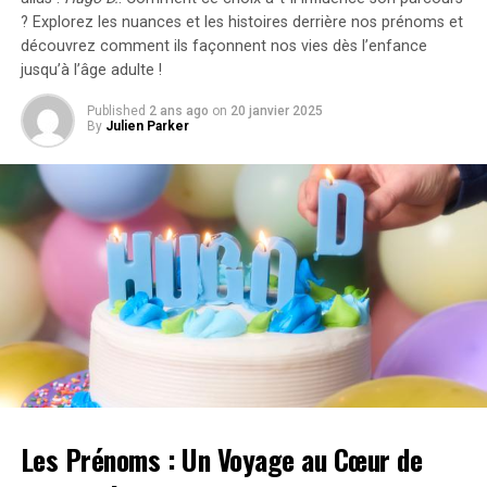
? Explorez les nuances et les histoires derrière nos prénoms et
Nous avons eu une
découvrez comment ils façonnent nos vies dès l’enfance
jusqu’à l’âge adulte !
« conversation très positive
sur la manière dont nous
Published
2 ans ago
on
20 janvier 2025
By
Julien Parker
allons développer Ivan chez
SKA. Il n’a même pas été
question de son départ
pour le Canada. »
Il est important de préciser que ces déclarations sont
officielles.
Roman Rotenberg n’a pas cherché à dénigrer le jeune
joueur, ni à affirmer qu’il n’était pas intéressé par son
Les Prénoms : Un Voyage au Cœur de
développement, sachant qu’il partira à la fin de la saison.