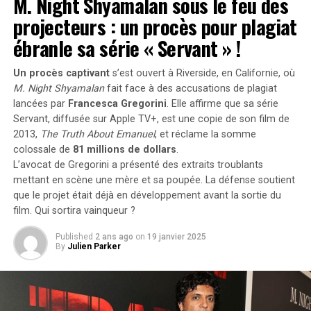
M. Night Shyamalan sous le feu des
les plus répandus en France plutôt qu’en hommage à
projecteurs : un procès pour plagiat
– Super !
Victor Hugo », confie-t-il.
ébranle sa série « Servant » !
Une Enfance Entourée d’Autres « Hugo »
Un procès captivant
s’est ouvert à Riverside, en Californie, où
M. Night Shyamalan
fait face à des accusations de plagiat
Dès son plus jeune âge, Hugo se retrouve entouré
lancées par
Francesca Gregorini
. Elle affirme que sa série
d’autres enfants portant le même nom. Selon les
Servant
, diffusée sur Apple TV+, est une copie de son film de
statistiques de l’Insee,7 694 garçons ont été
Merci pour la visite,
2013,
The Truth About Emanuel
, et réclame la somme
prénommés Hugo en 2000,faisant de ce prénom le
colossale de
81 millions de dollars
.
quatrième plus populaire cette année-là. À l’école
L’avocat de Gregorini a présenté des extraits troublants
primaire,il côtoie plusieurs camarades appelés Thibault
@TBLightning
mettant en scène une mère et sa poupée. La défense soutient
et autres prénoms similaires. Pour éviter toute
que le projet était déjà en développement avant la sortie du
pic.twitter.com/1y2RfMJWh2
confusion lors des appels en classe, les enseignants
film. Qui sortira vainqueur ?
ajoutent souvent la première lettre du nom de famille
Published
2 ans ago
on
19 janvier 2025
après le prénom : ainsi devient-il rapidement « Hugo
– West Ham United
By
Julien Parker
D. », un surnom auquel il s’habitue sans arduousé.
(@WestHam) 24 juillet
Pensées sur l’Identité Associée au
2024