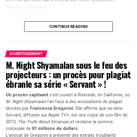
pour contester la propriété d’Ethan, tandis que Kimi,
durant sa jeunesse.
une ornithologue, et Albert, un géologue officiel,
une Naissance Sous le Signe de la Célébrité
complètent le tableau.
CONTINUE READING
Hugo David est né en 2000 à
Tours
, une époque où le
prénom Hugo était en plein essor. Ses parents, Caroline
et Rodolphe, avaient envisagé d’autres choix comme
Enzo, également très en vogue à cette période. « Je
DIVERTISSEMENT
M. Night Shyamalan sous le feu des
pense que mes parents ont opté pour un prénom parmi
les plus répandus en France plutôt qu’en hommage à
projecteurs : un procès pour plagiat
Victor Hugo », confie-t-il.
ébranle sa série « Servant » !
Une Enfance Entourée d’Autres « Hugo »
Un procès captivant
s’est ouvert à Riverside, en Californie, où
M. Night Shyamalan
fait face à des accusations de plagiat
Dès son plus jeune âge, Hugo se retrouve entouré
Crédit image :
ROCK PAPER SHOTGUN/JULIA MINAMATA
lancées par
Francesca Gregorini
. Elle affirme que sa série
d’autres enfants portant le même nom. Selon les
Alors que certains personnages espèrent découvrir des
Servant
, diffusée sur Apple TV+, est une copie de son film de
statistiques de l’Insee,7 694 garçons ont été
diamants, d’autres préfèrent que rien ne soit trouvé.
2013,
The Truth About Emanuel
, et réclame la somme
prénommés Hugo en 2000,faisant de ce prénom le
Lorsqu’un personnage apparemment sans lien avec les
colossale de
81 millions de dollars
.
quatrième plus populaire cette année-là. À l’école
L’avocat de Gregorini a présenté des extraits troublants
diamants est tué, Nancy se transforme en détective,