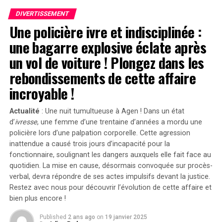
Variety. »Sans
Emanuel
, il n’y aurait pas eu de
Servant
. »
intrigant.
DIVERTISSEMENT
Une policière ivre et indisciplinée :
Divergences dans les Arguments Juridiques
RELATED TOPICS:
EGA
JEU VIDÉO
NOSTALGIE
RÉTRO
une bagarre explosive éclate après
THE CRIMSON DIAMOND
En réponse aux allégations portées contre lui, l’équipe
un vol de voiture ! Plongez dans les
UP NEXT
juridique défendant Shyamalan soutient que Tony
Les Missouriens s’exprimeront sur les paris sportifs en
rebondissements de cette affaire
Basgallop, le créateur britannique derrière la série
novembre !
Servant
, avait commencé à développer ce projet bien
incroyable !
avant la sortie du film de Francesca Gregorini.
DON'T MISS
Playtech confirme des négociations pour une offre de 2
Actualité
: Une nuit tumultueuse à Agen ! Dans un état
milliards de livres de Flutter sur Snaitech !
« Elle cherche simplement à tirer profit d’un travail
d’
ivresse
, une femme d’une trentaine d’années a mordu une
qu’elle n’a pas conçu », a affirmé l’avocate Brittany
policière lors d’une palpation corporelle. Cette agression
Amadi lors du procès.En 2020, une première plainte
inattendue a causé trois jours d’incapacité pour la
avait été rejetée ; néanmoins, la cour d’appel avait
fonctionnaire, soulignant les dangers auxquels elle fait face au
rouvert l’affaire en considérant qu’il existait un débat
quotidien. La mise en cause, désormais convoquée sur procès-
verbal, devra répondre de ses actes impulsifs devant la justice.
légitime concernant les « similarités substantielles »
Restez avec nous pour découvrir l’évolution de cette affaire et
entre les deux œuvres.Cette affaire soulève des
bien plus encore !
questions cruciales sur l’originalité dans le secteur
cinématographique et pourrait avoir des conséquences
Published
2 ans ago
on
19 janvier 2025