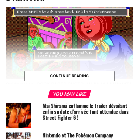
CONTINUE READING
Crédit image :
ROCK PAPER SHOTGUN/JULIA MINAMATA
YOU MAY LIKE
Un Retour aux Sources des Jeux
Mai Shiranui enflamme le trailer dévoilant
d’Aventure
enfin sa date d’arrivée tant attendue dans
Street Fighter 6 !
The Crimson Diamond se présente comme un véritable
hommage aux jeux d’aventure classiques. Avec son
Nintendo et The Pokémon Company
esthétique en pixel art 2D et une palette de couleurs