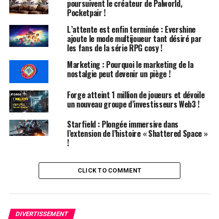
poursuivent le créateur de Palworld,
limitée, il évoque les jeux EGA d’antan. Le contrôle se
Pocketpair !
fait via un parser de texte, à l’instar de King’s Quest, ce
L’attente est enfin terminée : Evershine
qui pourrait rebuter certains joueurs modernes. Malgré
ajoute le mode multijoueur tant désiré par
son intrigue captivante, mêlant trahison, meurtre et
les fans de la série RPG cosy !
droits miniers au Canada en 1914, l’interface textuelle
Marketing : Pourquoi le marketing de la
pourrait être un obstacle pour ceux qui ne sont pas
nostalgie peut devenir un piège !
familiers avec ce style de jeu. Cependant, je trouve que le
parser de The Crimson Diamond est particulièrement
Forge atteint 1 million de joueurs et dévoile
un nouveau groupe d’investisseurs Web3 !
bien conçu, même si certaines énigmes exigent une
précision qui peut frustrer.
Starfield : Plongée immersive dans
l’extension de l’histoire « Shattered Space »
Comprendre le Fonctionnement
!
du Parser de Texte
CLICK TO COMMENT
Pour ceux qui ne sont pas au fait, un tutoriel est
disponible. En gros, un parser de texte signifie que vous
devez taper des commandes au lieu d’appuyer sur des
DIVERTISSEMENT
boutons. Par exemple, en entrant « LOOK », le jeu vous