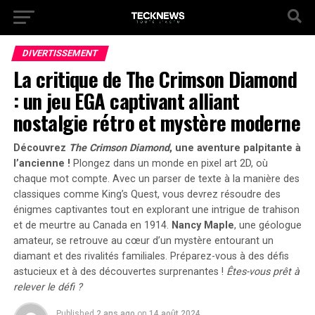
DIVERTISSEMENT
La critique de The Crimson Diamond
: un jeu EGA captivant alliant
nostalgie rétro et mystère moderne
Découvrez
The Crimson Diamond
, une aventure palpitante à
l’ancienne !
Plongez dans un monde en pixel art 2D, où
chaque mot compte. Avec un
parser de texte
à la manière des
classiques comme King’s Quest, vous devrez résoudre des
énigmes captivantes tout en explorant une intrigue de trahison
et de meurtre au Canada en 1914.
Nancy Maple
, une géologue
amateur, se retrouve au cœur d’un mystère entourant un
diamant et des rivalités familiales. Préparez-vous à des défis
astucieux et à des découvertes surprenantes !
Êtes-vous prêt à
relever le défi ?
Published
2 ans ago
on
14 août 2024