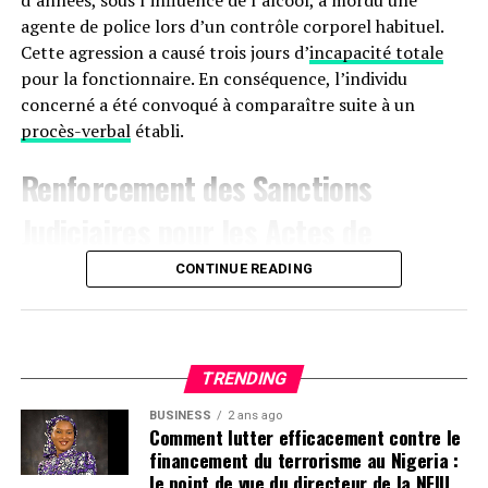
d’années, sous l’influence de l’alcool, a mordu une
agente de police lors d’un contrôle corporel habituel.
Cette agression a causé trois jours d’
incapacité totale
pour la fonctionnaire. En conséquence, l’individu
concerné a été convoqué à comparaître suite à un
procès-verbal
établi.
Renforcement des Sanctions
Judiciaires pour les Actes de
Violence à
Agen
CONTINUE READING
Le 17 janvier aux alentours de 22 heures, une dispute
s’est produite sur le boulevard de la Liberté à Agen,
impliquant trois hommes. L’un des participants, avec
TRENDING
des marques visibles sur son manteau, a déclaré avoir
BUSINESS
2 ans ago
été attaqué au couteau par les deux autres. Ces derniers
Comment lutter efficacement contre le
ont rejeté les accusations lors de leur interrogatoire.
financement du terrorisme au Nigeria :
Déjà sous le coup d’une obligation de quitter le
le point de vue du directeur de la NFIU