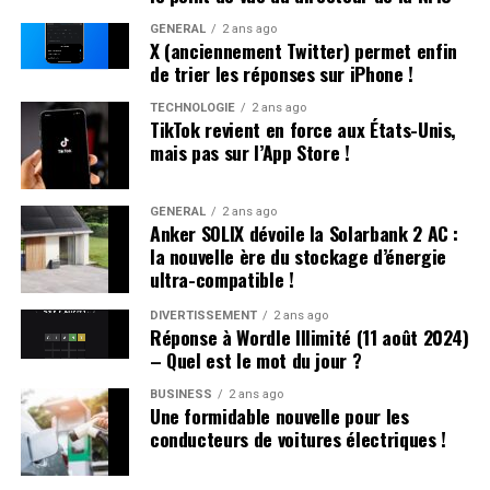
territoire (OQTF), ils ont reçu une nouvelle OQTF
GÉNÉRAL
2 ans ago
accompagnée d’une assignation à résidence. La victime
X (anciennement Twitter) permet enfin
n’a pas porté plainte et était introuvable à son domicile.
de trier les réponses sur iPhone !
TECHNOLOGIE
2 ans ago
Affrontements et Tentative de Vol :
TikTok revient en force aux États-Unis,
mais pas sur l’App Store !
Comparution au Tribunal en Avril
Un autre incident s’est produit à Villeneuve-sur-Lot où
GÉNÉRAL
2 ans ago
Anker SOLIX dévoile la Solarbank 2 AC :
plusieurs individus se sont battus après avoir reçu des
la nouvelle ère du stockage d’énergie
menaces liées à un vol automobile avorté. Le parquet a
ultra-compatible !
décidé de poursuivre trois passagers en leur proposant
une comparution sur reconnaissance préalable de
DIVERTISSEMENT
2 ans ago
Réponse à Wordle Illimité (11 août 2024)
culpabilité (CRPC). Ils devront se présenter devant le
– Quel est le mot du jour ?
tribunal local fin avril.
BUSINESS
2 ans ago
Une formidable nouvelle pour les
conducteurs de voitures électriques !