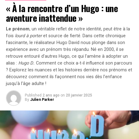
« À la rencontre d’un Hugo : une
décrit la pièce dans laquelle vous vous trouvez, comme
« un vieux bureau avec une grande cheminée sculptée ».
aventure inattendue »
Le prénom
, un véritable reflet de notre identité, peut être à la
fois
lourd à porter
et source de
fierté
. Dans cette chronique
fascinante, le réalisateur Hugo David nous plonge dans son
expérience avec un prénom très répandu. Né en 2000, il se
retrouve entouré d’autres Hugo, ce qui l’amène à adopter un
alias :
Hugo D.
. Comment ce choix a-t-il influencé son parcours
? Explorez les nuances et les histoires derrière nos prénoms et
découvrez comment ils façonnent nos vies dès l’enfance
jusqu’à l’âge adulte !
Published
2 ans ago
on
20 janvier 2025
By
Julien Parker
Crédit image :
ROCK PAPER SHOTGUN/JULIA MINAMATA
En vous approchant d’un bureau et en tapant « LOOK
AT DESK », vous découvrirez que le bureau contient
deux tiroirs, un ensemble de stylo et encre, une lampe
verte et un protège-documents. Bien que cela puisse
sembler fastidieux, The Crimson Diamond propose une