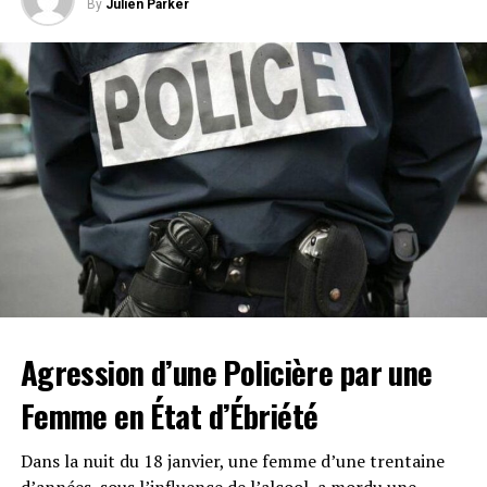
significatives sur les droits d’auteur et la propriété
By
Julien Parker
intellectuelle dans l’univers du divertissement.
Agression d’une Policière par une
Femme en État d’Ébriété
Dans la nuit du 18 janvier, une femme d’une trentaine