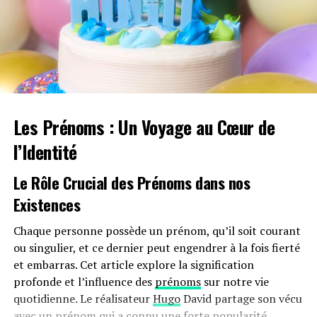
liste de raccourcis pratiques, comme « a ab » pour « ASK
ABOUT » lors d’une conversation, ou « SEARCH » pour
fouiller un tiroir sans avoir à l’ouvrir un par un. Le
parser accepte également de nombreuses entrées,
rendant l’expérience de jeu plus fluide.
Une Intrigue Riche en
Les Prénoms : Un Voyage au Cœur de
Personnages
l’Identité
Le jeu met en scène huit personnages, sans compter
Le Rôle Crucial des Prénoms dans nos
Nancy Maple, l’héroïne canadienne et géologue
Existences
amateur. Son objectif est de mener des recherches sur
un diamant découvert dans un poisson à Crimson,
Chaque personne possède un prénom, qu’il soit courant
Ontario. Elle se retrouve coincée au Crimson Lodge, où
ou singulier, et ce dernier peut engendrer à la fois fierté
vivent le propriétaire
Ethan
et sa compagne
Margot
,
et embarras. Cet article explore la signification
ainsi que
Jack
, le cuisinier, et
Nathan
, un homme à tout
profonde et l’influence des
prénoms
sur notre vie
faire dont la famille revendique des droits sur la terre.
quotidienne. Le réalisateur
Hugo
David partage son vécu
La sœur de Nathan, Nessa, arrive avec son avocat Corvus
avec un prénom qui a connu une forte popularité