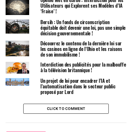
trois ans d’emprisonnement et/ou une amende pouvant
Utilisateurs qui Explorent ses Modèles d’IA
atteindre 15 000 dollars.
‘Fraise’ !
Bersih : Un fonds de circonscription
Les survivants ayant subi ces pratiques nuisibles
équitable doit devenir une loi, pas une simple
pourront déposer une plainte auprès du Commissaire
décision gouvernementale !
aux Égalités, qui sera ensuite traitée par le Tribunal Civil
Découvrez le contenu de la dernière loi sur
et Administratif d’Australie-Méridionale.
les casinos en ligne de l’Ohio et les raisons
de son immobilisme !
Le Procureur Général : la thérapie par
Interdiction des publicités pour la malbouffe
conversion est « nuisible » et «
à la télévision britannique !
abusive »
Un projet de loi pour encadrer l’IA et
l’automatisation dans le secteur public
« Le gouvernement australien-méridional envoie un
proposé par Lord
message clair à notre communauté LGBTIQ : vous êtes
aimé tel que vous êtes », a déclaré Kyam Maher,
CLICK TO COMMENT
Procureur Général d’Australie-Méridionale.
« Les partisans de cette pratique odieuse la qualifient