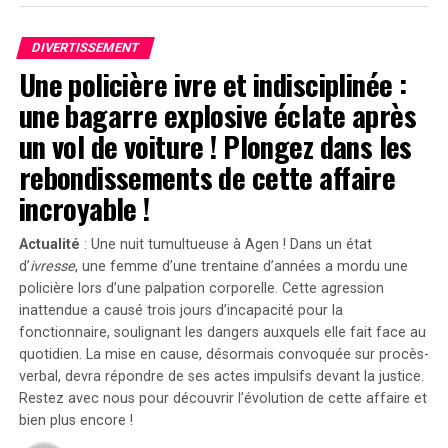
flagrant », a-t-il déclaré devant le jury selon
Variety. »Sans
Emanuel
, il n’y aurait pas eu de
Servant
. »
Des recherches supplémentaires montrent aussi
DIVERTISSEMENT
fréquemment chez ceux touchés : symptômes
PTSD
,
Une policière ivre et indisciplinée :
Divergences dans les Arguments Juridiques
arduousés psychologiques variées , augmentation
risques auto-agression/suicidalités etc…
une bagarre explosive éclate après
En réponse aux allégations portées contre lui, l’équipe
un vol de voiture ! Plongez dans les
juridique défendant Shyamalan soutient que Tony
La publication
Prévenir Les Dommages Promouvoir La
rebondissements de cette affaire
Basgallop, le créateur britannique derrière la série
Justice
estime actuellement près 10% Australiens
Servant
, avait commencé à développer ce projet bien
LGBTQIA+ demeurent vulnérables face risques liés
incroyable !
avant la sortie du film de Francesca Gregorini.
thérapeutiques nocifs .
Actualité
: Une nuit tumultueuse à Agen ! Dans un état
« Elle cherche simplement à tirer profit d’un travail
SARAA reçoit régulièrement contact provenant
d’
ivresse
, une femme d’une trentaine d’années a mordu une
qu’elle n’a pas conçu », a affirmé l’avocate Brittany
membres communautés ayant vécu expériences
policière lors d’une palpation corporelle. Cette agression
Amadi lors du procès.En 2020, une première plainte
similaires principalement issues contextes religieux
inattendue a causé trois jours d’incapacité pour la
avait été rejetée ; néanmoins, la cour d’appel avait
fonctionnaire, soulignant les dangers auxquels elle fait face au
conservateurs .
rouvert l’affaire en considérant qu’il existait un débat
quotidien. La mise en cause, désormais convoquée sur procès-
verbal, devra répondre de ses actes impulsifs devant la justice.
légitime concernant les « similarités substantielles »
Si vous avez souffert suite interventions liées
Restez avec nous pour découvrir l’évolution de cette affaire et
entre les deux œuvres.Cette affaire soulève des
conversions veuillez contacter SARAA ici; sinon
bien plus encore !
questions cruciales sur l’originalité dans le secteur
adressez-vous organisation locale similaire offrant