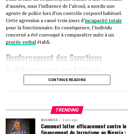
d’années, sous l’influence de l’alcool, a mordu une
agente de police lors d’un contrôle corporel habituel.
Cette agression a causé trois jours d’
incapacité totale
pour la fonctionnaire. En conséquence, l’individu
concerné a été convoqué à comparaître suite à un
procès-verbal
établi.
Renforcement des Sanctions
Judiciaires pour les Actes de
Violence à
Agen
CONTINUE READING
Le 17 janvier aux alentours de 22 heures, une dispute
s’est produite sur le boulevard de la Liberté à Agen,
impliquant trois hommes. L’un des participants, avec
TRENDING
des marques visibles sur son manteau, a déclaré avoir
BUSINESS
2 ans ago
été attaqué au couteau par les deux autres. Ces derniers
Comment lutter efficacement contre le
ont rejeté les accusations lors de leur interrogatoire.
financement du terrorisme au Nigeria :