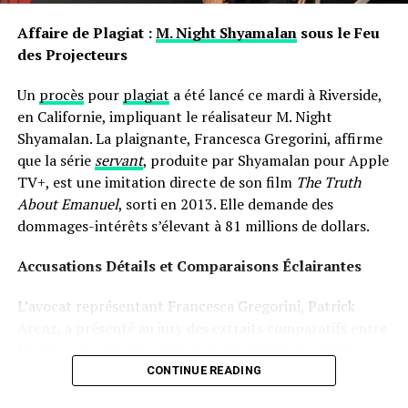
ils portent avec eux des récits et influencent nos
interactions sociales depuis notre enfance jusqu’à l’âge
Affaire de Plagiat :
M. Night Shyamalan
sous le Feu
Un rapport conjoint publié en 2018 par le Center
adulte.
des Projecteurs
Australien pour la recherche sur la Sexualité ,la Santé &
Société ainsi que Centre Droit Humain partageait
Un
procès
pour
plagiat
a été lancé ce mardi à Riverside,
notamment plusieurs témoignages poignants issus
en Californie, impliquant le réalisateur M. Night
directement des expériences vécues par ceux ayant subi
Shyamalan. La plaignante, Francesca Gregorini, affirme
ces traitements abusifs.
que la série
servant
, produite par Shyamalan pour Apple
TV+, est une imitation directe de son film
The Truth
Il révélait entre autres points communs parmi ses
About Emanuel
, sorti en 2013. Elle demande des
participants :
dommages-intérêts s’élevant à 81 millions de dollars.
Tous avaient conscience dès leur jeune âge
Accusations Détails et Comparaisons Éclairantes
concernant leur attirance envers même sexe.
La foi occupait alors une place centrale durant
L’avocat représentant Francesca Gregorini, Patrick
leurs périodes soumises aux traitements liés.
Arenz, a présenté au jury des extraits comparatifs entre
les deux œuvres. Ces séquences illustrent une mère
Chaque individu portait un profond
chagrin
lié au
prenant soin d’une poupée comme si c’était un véritable
CONTINUE READING
sentiment imposé selon lequel ils étaient
enfant, assistée par une nourrice. « C’est un cas
“défectueux”.