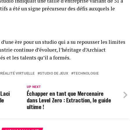
studio indiquait une taille d’entreprise variant de 51 à
ifs a été un signe précurseur des défis auxquels le
 d’une ère pour un studio qui a su repousser les limites
dustrie continue d’évoluer, l’héritage d’Archiact
és et les talents qu’il a formés.
RÉALITÉ VIRTUELLE
STUDIO DE JEUX
TECHNOLOGIE
UP NEXT
 Laci
Échapper en tant que Mercenaire
le
dans Level Zero : Extraction, le guide
ultime !