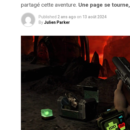
partagé cette aventure.
Une page se tourne,
Published
2 ans ago
on
13 août 2024
By
Julien Parker