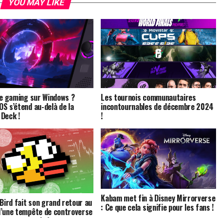
YOU MAY LIKE
le gaming sur Windows ?
Les tournois communautaires
S s’étend au-delà de la
incontournables de décembre 2024
Deck !
!
Kabam met fin à Disney Mirrorverse
 Bird fait son grand retour au
: Ce que cela signifie pour les fans !
’une tempête de controverse