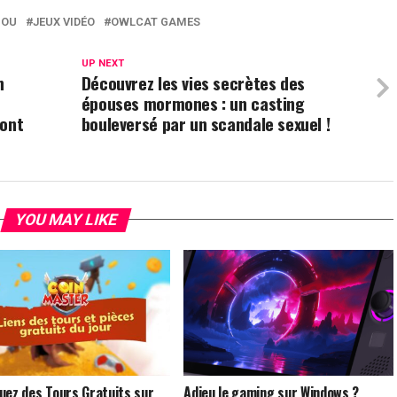
BOU
JEUX VIDÉO
OWLCAT GAMES
UP NEXT
n
Découvrez les vies secrètes des
épouses mormones : un casting
 ont
bouleversé par un scandale sexuel !
YOU MAY LIKE
uez des Tours Gratuits sur
Adieu le gaming sur Windows ?