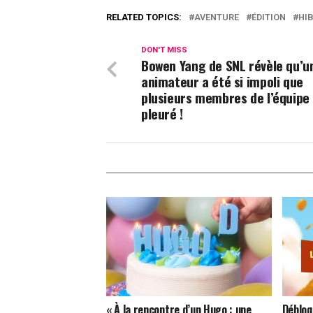
RELATED TOPICS:
AVENTURE
ÉDITION
HI
DON'T MISS
Bowen Yang de SNL révèle qu’u
animateur a été si impoli que
plusieurs membres de l’équipe
pleuré !
« À la rencontre d’un Hugo : une
Débloq