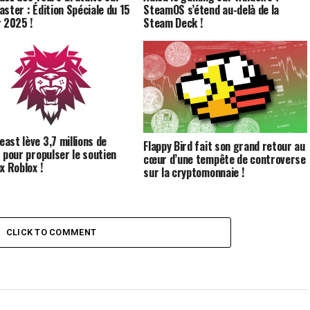
aster : Édition Spéciale du 15
SteamOS s’étend au-delà de la
r 2025 !
Steam Deck !
ast lève 3,7 millions de
Flappy Bird fait son grand retour au
s pour propulser le soutien
cœur d’une tempête de controverse
x Roblox !
sur la cryptomonnaie !
CLICK TO COMMENT