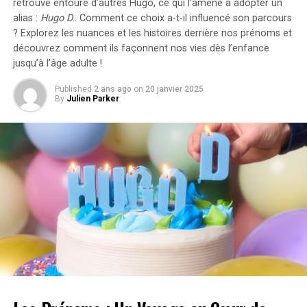
retrouve entouré d’autres Hugo, ce qui l’amène à adopter un
Dans les sections suivantes, nous allons décortiquer les
alias :
Hugo D.
. Comment ce choix a-t-il influencé son parcours
couches de cette merveille technologique, en explorant
? Explorez les nuances et les histoires derrière nos prénoms et
ses origines, son fonctionnement, ses applications
découvrez comment ils façonnent nos vies dès l’enfance
jusqu’à l’âge adulte !
concrètes et les défis qu’elle rencontre. En parcourant
le terrain complexe de la technologie blockchain, notre
Published
2 ans ago
on
20 janvier 2025
objectif est de transformer la confusion en clarté et le
By
Julien Parker
scepticisme en compréhension. Rejoignez-nous pour
découvrir les secrets de la blockchain, révélant non
seulement son fonctionnement, mais aussi son
importance dans un monde qui se dirige vers un avenir
numérique interconnecté.
Les Origines de la Blockchain :
Au-delà de Bitcoin