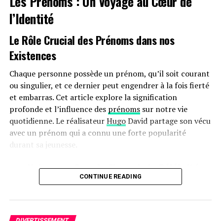
Les Prénoms : Un Voyage au Cœur de
l’Identité
Le Rôle Crucial des Prénoms dans nos
Existences
Chaque personne possède un prénom, qu’il soit courant
ou singulier, et ce dernier peut engendrer à la fois fierté
et embarras. Cet article explore la signification
profonde et l’influence des
prénoms
sur notre vie
quotidienne. Le réalisateur
Hugo
David partage son vécu
avec un prénom qui a connu une forte popularité
durant sa jeunesse.
Bien avant de devenir la colonne vertébrale des
cryptomonnaies, le concept de blockchain avait germé
une Naissance Sous le Signe de la Célébrité
dans l’esprit de visionnaires qui percevaient le potentiel
CONTINUE READING
Hugo David est né en 2000 à
Tours
, une époque où le
d’un registre sécurisé et décentralisé. Bien que souvent
prénom Hugo était en plein essor. Ses parents, Caroline
associé à Bitcoin, le parcours de la blockchain a débuté
et Rodolphe, avaient envisagé d’autres choix comme
dans les domaines académiques et de la communication
DIVERTISSEMENT