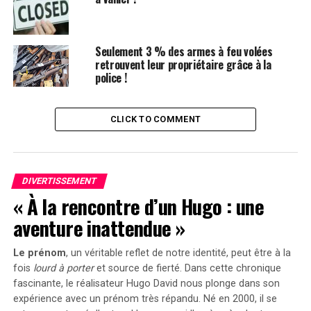
monde de la blockchain. Au cœur de cette technologie,
la blockchain permet de stocker des données sur un
réseau d’ordinateurs, rendant ainsi l’information non
Seulement 3 % des armes à feu volées
retrouvent leur propriétaire grâce à la
seulement décentralisée, mais aussi extrêmement
police !
difficile à altérer. Cette méthode de stockage—semblable
à l’écriture d’encre indélébile dans le ciel—garantit
qu’une fois les données enregistrées, elles deviennent
CLICK TO COMMENT
une partie permanente du paysage numérique.
Ce qui distingue la blockchain, ce n’est pas seulement
ses caractéristiques de sécurité, mais aussi sa grande
DIVERTISSEMENT
polyvalence. Initialement conçue pour la monnaie
« À la rencontre d’un Hugo : une
numérique
Bitcoin
, les applications potentielles de la
aventure inattendue »
blockchain s’étendent bien au-delà des cryptomonnaies.
De la sécurisation des dossiers médicaux à l’assurance de
Le prénom
, un véritable reflet de notre identité, peut être à la
l’intégrité des processus électoraux, la blockchain se
fois
lourd à porter
et source de
fierté
. Dans cette chronique
dresse comme un gardien dans un monde de plus en
fascinante, le réalisateur Hugo David nous plonge dans son
plus numérique.
expérience avec un prénom très répandu. Né en 2000, il se