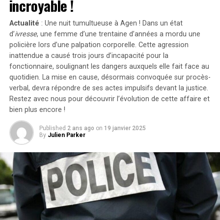
incroyable !
avant la sortie du film de Francesca Gregorini.
Actualité
: Une nuit tumultueuse à Agen ! Dans un état
« Elle cherche simplement à tirer profit d’un travail
d’
ivresse
, une femme d’une trentaine d’années a mordu une
qu’elle n’a pas conçu », a affirmé l’avocate Brittany
policière lors d’une palpation corporelle. Cette agression
Amadi lors du procès.En 2020, une première plainte
inattendue a causé trois jours d’incapacité pour la
avait été rejetée ; néanmoins, la cour d’appel avait
fonctionnaire, soulignant les dangers auxquels elle fait face au
rouvert l’affaire en considérant qu’il existait un débat
quotidien. La mise en cause, désormais convoquée sur procès-
verbal, devra répondre de ses actes impulsifs devant la justice.
légitime concernant les « similarités substantielles »
Restez avec nous pour découvrir l’évolution de cette affaire et
entre les deux œuvres.Cette affaire soulève des
bien plus encore !
questions cruciales sur l’originalité dans le secteur
cinématographique et pourrait avoir des conséquences
Published
2 ans ago
on
19 janvier 2025
significatives sur les droits d’auteur et la propriété
By
Julien Parker
intellectuelle dans l’univers du divertissement.
Considérez une blockchain comme une série de pièces de
puzzle interconnectées, où chaque pièce est un bloc
contenant un historique de transactions. Cette
métaphore simplifie non seulement le concept, mais