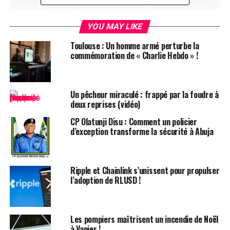
YOU MAY LIKE
À une époque où la sécurité numérique est essentielle, le
Toulouse : Un homme armé perturbe la
terme «
blockchain
» est souvent évoqué comme une
commémoration de « Charlie Hebdo » !
incantation technologique, admiré pour sa sécurité
robuste et son potentiel révolutionnaire. Cependant,
malgré sa popularité dans les cercles technologiques et
Un pêcheur miraculé : frappé par la foudre à
médiatiques, la blockchain demeure enveloppée d’un
deux reprises (vidéo)
voile de mystère et de malentendus. Embarquons pour
un voyage afin de démystifier cette énigme numérique,
CP Olatunji Disu : Comment un policier
d’exception transforme la sécurité à Abuja
non pas à travers des algorithmes complexes ou un
jargon cryptographique, mais en explorant son essence
fondamentale et la promesse novatrice qu’elle recèle
Ripple et Chainlink s’unissent pour propulser
pour notre avenir.
l’adoption de RLUSD !
Imaginez un monde où l’information numérique n’est
pas seulement stockée, mais sanctifiée—où chaque
donnée est enfermée comme une capsule temporelle, à
Les pompiers maîtrisent un incendie de Noël
à Vanier !
l’abri de toute manipulation et dégradation. C’est le