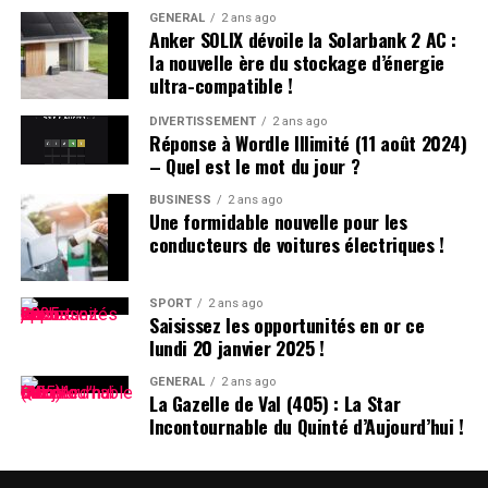
Un autre incident s’est produit à Villeneuve-sur-Lot où
GÉNÉRAL
2 ans ago
Anker SOLIX dévoile la Solarbank 2 AC :
plusieurs individus se sont battus après avoir reçu des
la nouvelle ère du stockage d’énergie
menaces liées à un vol automobile avorté. Le parquet a
ultra-compatible !
décidé de poursuivre trois passagers en leur proposant
une comparution sur reconnaissance préalable de
DIVERTISSEMENT
2 ans ago
Réponse à Wordle Illimité (11 août 2024)
culpabilité (CRPC). Ils devront se présenter devant le
– Quel est le mot du jour ?
tribunal local fin avril.
BUSINESS
2 ans ago
Une formidable nouvelle pour les
conducteurs de voitures électriques !
SPORT
2 ans ago
Saisissez les opportunités en or ce
En explorant la technologie blockchain, deux questions
lundi 20 janvier 2025 !
fondamentales se posent : Qu’est-ce que la blockchain
GÉNÉRAL
2 ans ago
et comment fonctionne-t-elle, et quel est son objectif ?
La Gazelle de Val (405) : La Star
Comprendre ces aspects nous aide à apprécier son
Incontournable du Quinté d’Aujourd’hui !
potentiel dans divers secteurs.