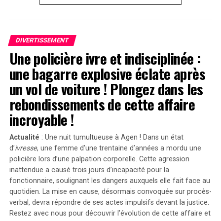
enfant, assistée par une nourrice. « C’est un cas
flagrant », a-t-il déclaré devant le jury selon
Variety. »Sans
Emanuel
, il n’y aurait pas eu de
Servant
. »
DIVERTISSEMENT
Une policière ivre et indisciplinée :
Divergences dans les Arguments Juridiques
une bagarre explosive éclate après
En réponse aux allégations portées contre lui, l’équipe
un vol de voiture ! Plongez dans les
juridique défendant Shyamalan soutient que Tony
rebondissements de cette affaire
Basgallop, le créateur britannique derrière la série
Servant
, avait commencé à développer ce projet bien
incroyable !
avant la sortie du film de Francesca Gregorini.
Actualité
: Une nuit tumultueuse à Agen ! Dans un état
« Elle cherche simplement à tirer profit d’un travail
d’
ivresse
, une femme d’une trentaine d’années a mordu une
qu’elle n’a pas conçu », a affirmé l’avocate Brittany
policière lors d’une palpation corporelle. Cette agression
Amadi lors du procès.En 2020, une première plainte
inattendue a causé trois jours d’incapacité pour la
avait été rejetée ; néanmoins, la cour d’appel avait
fonctionnaire, soulignant les dangers auxquels elle fait face au
rouvert l’affaire en considérant qu’il existait un débat
quotidien. La mise en cause, désormais convoquée sur procès-
verbal, devra répondre de ses actes impulsifs devant la justice.
légitime concernant les « similarités substantielles »
Restez avec nous pour découvrir l’évolution de cette affaire et
entre les deux œuvres.Cette affaire soulève des