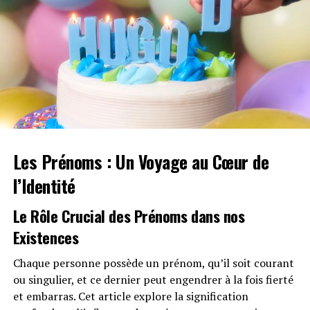
peaufiner l’univers ⁤qui les ​entoure.
RELATED TOPICS:
MODE
PLONGÉE
PRINTEMPS 2025
STEIN TOKYO
TENDANCES
UP NEXT
Mary Katrantzou : Prêt-à-Porter Printemps 2024 – Une
Évasion Colorée !
DON'T MISS
Tout ce que nous savons jusqu’à présent sur le biopic de
Les Prénoms : Un Voyage au Cœur de
Bob Dylan avec Timothée Chalamet : révélations et
attentes !
l’Identité
Le Rôle Crucial des Prénoms dans nos
Existences
Chaque personne possède un prénom, qu’il soit courant
ou singulier, et ce dernier peut engendrer à la fois fierté
et embarras. Cet article explore la signification