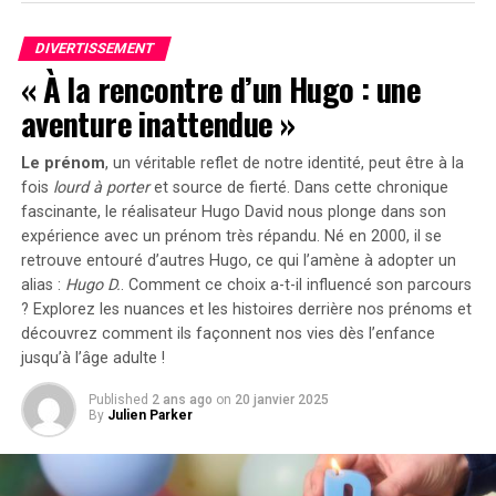
Fort de ​son ⁢expérience en tant qu’acheteur de mode,
DIVERTISSEMENT
‍Asakawa allie constamment son œil ⁤aiguisé pour le⁢
« À la rencontre d’un Hugo : une
produit à une‌ obsession‌ presque pathologique pour la
fabrication. ​Cette collection illustre parfaitement
aventure inattendue »
l’harmonie entre le chic et le commercial. Il​ n’est donc
pas surprenant que les affaires‍ prospèrent : bien que la‌
Le prénom
, un véritable reflet de notre identité, peut être à la
marque, basée à Tokyo, ait été ‍fondée en 2016, elle
fois
lourd à porter
et source de
fierté
. Dans cette chronique
fascinante, le réalisateur Hugo David nous plonge dans son
compte déjà 32 revendeurs à l’échelle mondiale, allant
expérience avec un prénom très répandu. Né en 2000, il se
de la Scandinavie aux États-Unis.
retrouve entouré d’autres Hugo, ce qui l’amène à adopter un
alias :
Hugo D.
. Comment ce choix a-t-il influencé son parcours
Vers une Identité de Marque Plus
? Explorez les nuances et les histoires derrière nos prénoms et
Forte
découvrez comment ils façonnent nos vies dès l’enfance
jusqu’à l’âge adulte !
Cependant, ‌l’accent mis par Stein sur la création de
Published
2 ans ago
on
20 janvier 2025
produits impressionnants⁤ peut parfois donner
By
Julien Parker
l’impression que son identité de marque est encore ⁣en
développement. Asakawa maîtrise l’art de concevoir des
vêtements remarquables ; il lui reste​ maintenant à