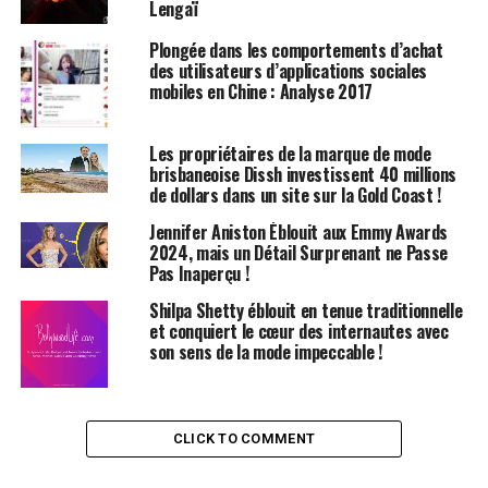
Lengaï
Innovations de ​la ‍Saison
Plongée dans les comportements d’achat
des utilisateurs d’applications sociales
Cette saison, les moments de révélation se sont
mobiles en Chine : Analyse 2017
⁤manifestés à travers une série de jeans aux coutures
torsadées ou​ aux‌ darts allongés, un ⁢élégant pantalon
Les propriétaires de la marque de mode
cargo sur mesure, un cardigan en ⁤laine réversible à
brisbaneoise Dissh investissent 40 millions
double face, et un hoodie léger et légèrement spongieux.
de dollars dans un site sur la Gold Coast !
Ce dernier, fabriqué en nylon ondulé entre deux couches
Jennifer Aniston Éblouit aux Emmy Awards
de jersey de ⁢coton ​ »comme du carton », présente des
2024, mais un Détail Surprenant ne Passe
plis cousus sur les côtés et à l’arrière pour créer⁤ une
Pas Inaperçu !
forme en cocon. Bien qu’il soit séduisant sur le cintre,
Shilpa Shetty éblouit en tenue traditionnelle
l’essayer révèle un véritable chef-d’œuvre‍ ! « Cette fois,
et conquiert le cœur des internautes avec
j’ai‌ conçu des pièces plus confortables à porter,‍ tout en
son sens de la mode impeccable !
conservant une ambiance élégante, » ​explique-t-il. « Il‌
s’agit de la beauté de la⁣ simplicité et ‌de la sensation⁤ de
bien-être qui en découle. »
CLICK TO COMMENT
Une Vision Commerciale Réussie