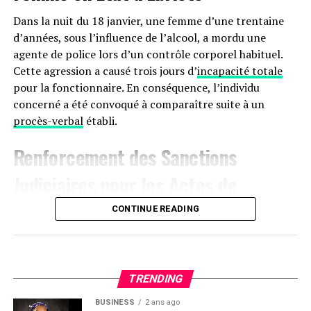
Dans la nuit du 18 janvier, une femme d’une trentaine
d’années, sous l’influence de l’alcool, a mordu une
agente de police lors d’un contrôle corporel habituel.
Cette agression a causé trois jours d’
incapacité totale
pour la fonctionnaire. En conséquence, l’individu
concerné a été convoqué à comparaître suite à un
procès-verbal
établi.
Renforcement des Sanctions
Judiciaires pour les Actes de
Violence à
Agen
CONTINUE READING
Le 17 janvier aux alentours de 22 heures, une dispute
s’est produite sur le boulevard de la Liberté à Agen,
impliquant trois hommes. L’un des participants, avec
TRENDING
des marques visibles sur son manteau, a déclaré avoir
BUSINESS
2 ans ago
été attaqué au couteau par les deux autres. Ces derniers