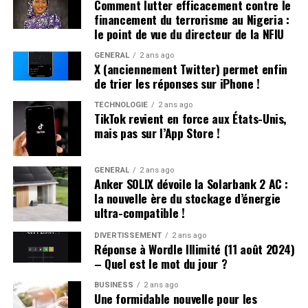
Comment lutter efficacement contre le
ont rejeté les accusations lors de leur interrogatoire.
financement du terrorisme au Nigeria :
Déjà sous le coup d’une obligation de quitter le
le point de vue du directeur de la NFIU
territoire (OQTF), ils ont reçu une nouvelle OQTF
GÉNÉRAL
2 ans ago
accompagnée d’une assignation à résidence. La victime
X (anciennement Twitter) permet enfin
n’a pas porté plainte et était introuvable à son domicile.
de trier les réponses sur iPhone !
TECHNOLOGIE
2 ans ago
Affrontements et Tentative de Vol :
TikTok revient en force aux États-Unis,
mais pas sur l’App Store !
Comparution au Tribunal en Avril
Un autre incident s’est produit à Villeneuve-sur-Lot où
GÉNÉRAL
2 ans ago
Anker SOLIX dévoile la Solarbank 2 AC :
plusieurs individus se sont battus après avoir reçu des
la nouvelle ère du stockage d’énergie
menaces liées à un vol automobile avorté. Le parquet a
ultra-compatible !
décidé de poursuivre trois passagers en leur proposant
une comparution sur reconnaissance préalable de
DIVERTISSEMENT
2 ans ago
Réponse à Wordle Illimité (11 août 2024)
culpabilité (CRPC). Ils devront se présenter devant le
– Quel est le mot du jour ?
tribunal local fin avril.
BUSINESS
2 ans ago
Une formidable nouvelle pour les