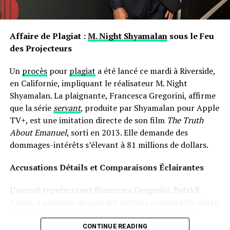
les prénoms ne sont pas simplement des désignations ;
ils portent avec eux des récits et influencent nos
interactions sociales depuis notre enfance jusqu’à l’âge
Affaire de Plagiat :
M. Night Shyamalan
sous le Feu
adulte.
des Projecteurs
Un
procès
pour
plagiat
a été lancé ce mardi à Riverside,
en Californie, impliquant le réalisateur M. Night
Shyamalan. La plaignante, Francesca Gregorini, affirme
que la série
servant
, produite par Shyamalan pour Apple
TV+, est une imitation directe de son film
The Truth
About Emanuel
, sorti en 2013. Elle demande des
dommages-intérêts s’élevant à 81 millions de dollars.
Accusations Détails et Comparaisons Éclairantes
L’avocat représentant Francesca Gregorini, Patrick
Arenz, a présenté au jury des extraits comparatifs entre
les deux œuvres. Ces séquences illustrent une mère
prenant soin d’une poupée comme si c’était un véritable
CONTINUE READING