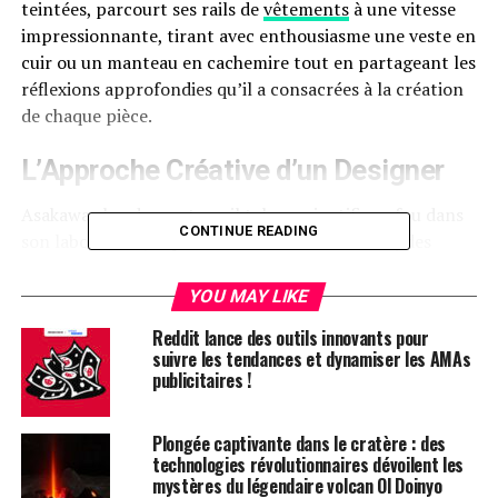
teintées, parcourt ses rails de
vêtements
à⁤ une vitesse
⁢impressionnante, tirant ‌avec enthousiasme une veste en
cuir ou un ⁤manteau​ en ​cachemire tout en partageant les
réflexions approfondies‌ qu’il a ⁤consacrées à la création
de chaque pièce.
L’Approche Créative d’un Designer
Asakawa aborde son travail tel un scientifique fou dans
CONTINUE READING
‌son laboratoire, ​expérimentant avec des tissus,⁤ des
textures et‍ des silhouettes. Il ajuste ​le poids d’un tissu
ici ou la ‌position d’une poche là, jusqu’à ce qu’il atteigne‌
YOU MAY LIKE
le moment de révélation. « Je peux⁢ apercevoir un
Reddit lance des outils innovants pour
vêtement dans un film qui me semble fascinant, et
suivre les tendances et dynamiser les AMAs
l’image de cette silhouette reste gravée dans ma
publicitaires !
mémoire. Mais je ne peux pas reproduire cette⁤
silhouette sans‍ concevoir le tissu que j’imagine, »
Plongée captivante dans le cratère : des
confie-t-il. Ses expérimentations visent à transformer
technologies révolutionnaires dévoilent les
les⁤ images parfaites de son esprit en réalité tangible.
mystères du légendaire volcan Ol Doinyo