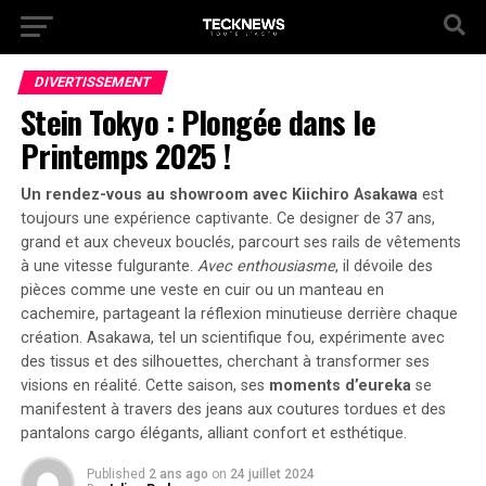
DIVERTISSEMENT
Stein Tokyo : Plongée dans le
Printemps 2025 !
Un rendez-vous au showroom avec Kiichiro Asakawa
est
toujours une expérience captivante. Ce designer de 37 ans,
grand et aux cheveux bouclés, parcourt ses rails de vêtements
à une vitesse fulgurante.
Avec enthousiasme
, il dévoile des
pièces comme une veste en cuir ou un manteau en
cachemire, partageant la réflexion minutieuse derrière chaque
création. Asakawa, tel un
scientifique fou
, expérimente avec
des tissus et des silhouettes, cherchant à transformer ses
visions en réalité. Cette saison, ses
moments d’eureka
se
manifestent à travers des jeans aux coutures tordues et des
pantalons cargo élégants, alliant confort et esthétique.
Published
2 ans ago
on
24 juillet 2024