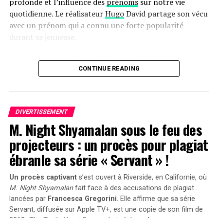
profonde et l’influence des
prénoms
sur notre vie
quotidienne. Le réalisateur
Hugo
David partage son vécu
avec un prénom qui a connu une forte popularité
durant sa jeunesse.
une Naissance Sous le Signe de la Célébrité
CONTINUE READING
Hugo David est né en 2000 à
Tours
, une époque où le
prénom Hugo était en plein essor. Ses parents, Caroline
et Rodolphe, avaient envisagé d’autres choix comme
Enzo, également très en vogue à cette période. « Je
DIVERTISSEMENT
M. Night Shyamalan sous le feu des
pense que mes parents ont opté pour un prénom parmi
les plus répandus en France plutôt qu’en hommage à
projecteurs : un procès pour plagiat
Victor Hugo », confie-t-il.
ébranle sa série « Servant » !
Une Enfance Entourée d’Autres « Hugo »
Un procès captivant
s’est ouvert à Riverside, en Californie, où
M. Night Shyamalan
fait face à des accusations de plagiat
Dès son plus jeune âge, Hugo se retrouve entouré
lancées par
Francesca Gregorini
. Elle affirme que sa série
d’autres enfants portant le même nom. Selon les
Servant
, diffusée sur Apple TV+, est une copie de son film de
statistiques de l’Insee,7 694 garçons ont été