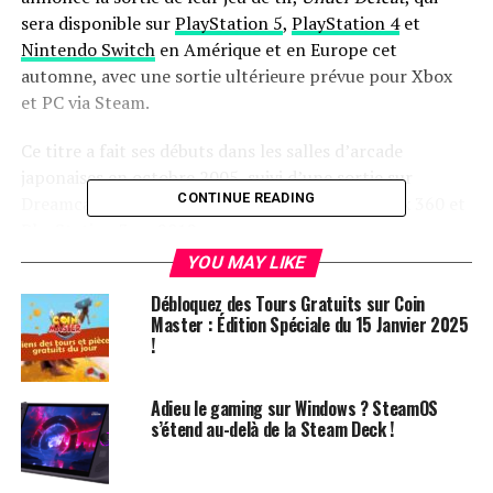
sera disponible sur
PlayStation 5
,
PlayStation 4
et
Nintendo Switch
en Amérique et en Europe cet
automne, avec une sortie ultérieure prévue pour Xbox
et PC via Steam.
Ce titre a fait ses débuts dans les salles d’arcade
japonaises en octobre 2005, suivi d’une sortie sur
CONTINUE READING
Dreamcast au Japon en mars 2006, puis sur Xbox 360 et
PlayStation 3 en 2012.
YOU MAY LIKE
Un Conflit Épique dans un
Débloquez des Tours Gratuits sur Coin
Master : Édition Spéciale du 15 Janvier 2025
Univers Alternatif
!
Under Defeat
plonge les joueurs dans une histoire
alternative où une guerre totale fait rage sur un
Adieu le gaming sur Windows ? SteamOS
s’étend au-delà de la Steam Deck !
« continent » fictif. Les joueurs doivent affronter leurs
ennemis jurés, connus sous le nom de « L’Union », dans
une lutte palpitante pour la survie.