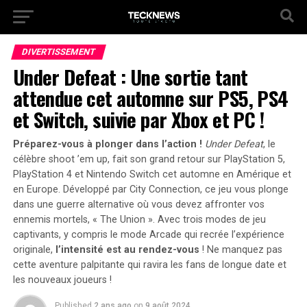
DIVERTISSEMENT
Under Defeat : Une sortie tant
attendue cet automne sur PS5, PS4
et Switch, suivie par Xbox et PC !
Préparez-vous à plonger dans l’action !
Under Defeat
, le
célèbre shoot ’em up, fait son grand retour sur PlayStation 5,
PlayStation 4 et Nintendo Switch cet automne en Amérique et
en Europe.
Développé par City Connection
, ce jeu vous plonge
dans une guerre alternative où vous devez affronter vos
ennemis mortels, « The Union ». Avec trois modes de jeu
captivants, y compris le mode Arcade qui recrée l’expérience
originale,
l’intensité est au rendez-vous
! Ne manquez pas
cette aventure palpitante qui ravira les fans de longue date et
les nouveaux joueurs !
Published
2 ans ago
on
9 août 2024