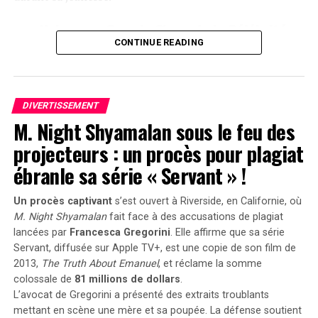
une Naissance Sous le Signe de la Célébrité
CONTINUE READING
Hugo David est né en 2000 à
Tours
, une époque où le
prénom Hugo était en plein essor. Ses parents, Caroline
et Rodolphe, avaient envisagé d’autres choix comme
Enzo, également très en vogue à cette période. « Je
DIVERTISSEMENT
M. Night Shyamalan sous le feu des
pense que mes parents ont opté pour un prénom parmi
les plus répandus en France plutôt qu’en hommage à
projecteurs : un procès pour plagiat
Victor Hugo », confie-t-il.
ébranle sa série « Servant » !
Une Enfance Entourée d’Autres « Hugo »
Un procès captivant
s’est ouvert à Riverside, en Californie, où
M. Night Shyamalan
fait face à des accusations de plagiat
Dès son plus jeune âge, Hugo se retrouve entouré
lancées par
Francesca Gregorini
. Elle affirme que sa série
d’autres enfants portant le même nom. Selon les
Servant
, diffusée sur Apple TV+, est une copie de son film de
statistiques de l’Insee,7 694 garçons ont été
2013,
The Truth About Emanuel
, et réclame la somme
prénommés Hugo en 2000,faisant de ce prénom le
colossale de
81 millions de dollars
.
quatrième plus populaire cette année-là. À l’école
L’avocat de Gregorini a présenté des extraits troublants
primaire,il côtoie plusieurs camarades appelés Thibault
mettant en scène une mère et sa poupée. La défense soutient