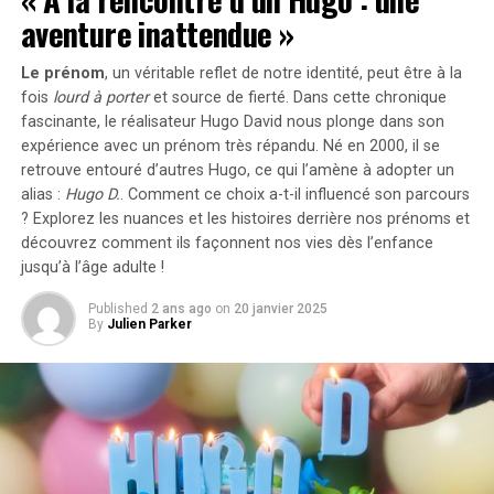
arrive maintenant sur les consoles modernes avec trois
aventure inattendue »
modes de jeu distincts, adaptés aux préférences des
joueurs et supervisés par G.rev.
Le prénom
, un véritable reflet de notre identité, peut être à la
fois
lourd à porter
et source de
fierté
. Dans cette chronique
Le Mode Arcade reproduit fidèlement l’expérience
fascinante, le réalisateur Hugo David nous plonge dans son
originale des arcades, affichant le jeu en format 4:3 avec
expérience avec un prénom très répandu. Né en 2000, il se
retrouve entouré d’autres Hugo, ce qui l’amène à adopter un
un écran pseudo vertical, pour une représentation la
alias :
Hugo D.
. Comment ce choix a-t-il influencé son parcours
plus pure possible. Le Mode New Order adapte le jeu aux
? Explorez les nuances et les histoires derrière nos prénoms et
écrans modernes, transformant l’action de tir
découvrez comment ils façonnent nos vies dès l’enfance
palpitante en un format large 16:9. Enfin, le Mode New
jusqu’à l’âge adulte !
Order+ introduit de nombreux éléments
supplémentaires, dont un « WARNING GAUGE », qui
Published
2 ans ago
on
20 janvier 2025
By
Julien Parker
ajoute une mécanique de risque/récompense pour aider
le joueur à naviguer à travers les hordes d’envahisseurs
ennemis. Chaque mode permet de piloter l’un des
quatre hélicoptères uniques, chacun ayant des attributs
et des systèmes d’armement différents. De plus, cette
nouvelle version propose des fonctionnalités
d’entraînement pour chaque mode, ainsi qu’un choix