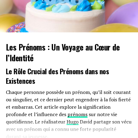
parmi trois bandes sonores existantes et une nouvelle
bande sonore améliorée par le vétéran de la musique de
jeux vidéo, Shinji Hosoe, connu pour ses travaux sur les
séries
Ridge Racer
et
Tekken
.
Les Prénoms : Un Voyage au Cœur de
RELATED TOPICS:
JEUX VIDÉO
PS4
PS5
SWITCH
UNDER DEFEAT
l’Identité
UP NEXT
Alison Gibson, plongeuse de l’équipe américaine, réagit
Le Rôle Crucial des Prénoms dans nos
après un plongeon douloureux qui lui vaut un score de
Existences
0,0 !
Chaque personne possède un prénom, qu’il soit courant
DON'T MISS
Billie Eilish, Snoop Dogg et RHCP : un spectacle
ou singulier, et ce dernier peut engendrer à la fois fierté
époustouflant pour la cérémonie de clôture des Jeux
et embarras. Cet article explore la signification
Olympiques !
profonde et l’influence des
prénoms
sur notre vie
quotidienne. Le réalisateur
Hugo
David partage son vécu
avec un prénom qui a connu une forte popularité
durant sa jeunesse.