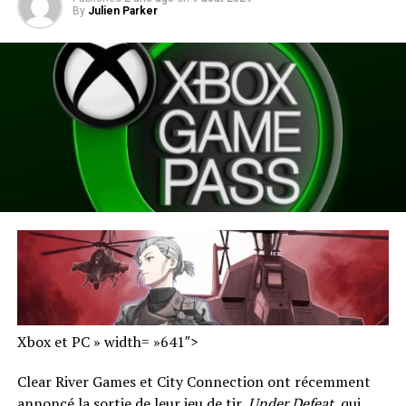
By
Julien Parker
Xbox et PC » width= »641″>
Clear River Games et City Connection ont récemment
annoncé la sortie de leur jeu de tir,
Under Defeat
, qui