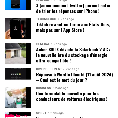
GÉNÉRAL
2 ans ago
accompagnée d’une assignation à résidence. La victime
X (anciennement Twitter) permet enfin
n’a pas porté plainte et était introuvable à son domicile.
de trier les réponses sur iPhone !
TECHNOLOGIE
2 ans ago
Affrontements et Tentative de Vol :
TikTok revient en force aux États-Unis,
mais pas sur l’App Store !
Comparution au Tribunal en Avril
Un autre incident s’est produit à Villeneuve-sur-Lot où
GÉNÉRAL
2 ans ago
Anker SOLIX dévoile la Solarbank 2 AC :
plusieurs individus se sont battus après avoir reçu des
la nouvelle ère du stockage d’énergie
menaces liées à un vol automobile avorté. Le parquet a
ultra-compatible !
décidé de poursuivre trois passagers en leur proposant
une comparution sur reconnaissance préalable de
DIVERTISSEMENT
2 ans ago
Réponse à Wordle Illimité (11 août 2024)
culpabilité (CRPC). Ils devront se présenter devant le
– Quel est le mot du jour ?
tribunal local fin avril.
BUSINESS
2 ans ago
Une formidable nouvelle pour les
conducteurs de voitures électriques !
SPORT
2 ans ago