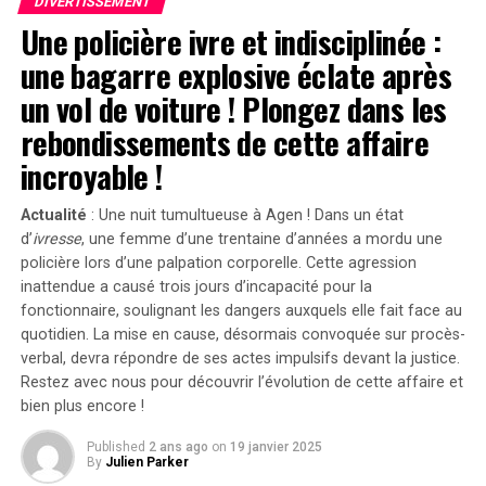
DIVERTISSEMENT
Une policière ivre et indisciplinée :
Divergences dans les Arguments Juridiques
une bagarre explosive éclate après
En réponse aux allégations portées contre lui, l’équipe
un vol de voiture ! Plongez dans les
juridique défendant Shyamalan soutient que Tony
rebondissements de cette affaire
Basgallop, le créateur britannique derrière la série
Servant
, avait commencé à développer ce projet bien
incroyable !
avant la sortie du film de Francesca Gregorini.
Actualité
: Une nuit tumultueuse à Agen ! Dans un état
« Elle cherche simplement à tirer profit d’un travail
d’
ivresse
, une femme d’une trentaine d’années a mordu une
qu’elle n’a pas conçu », a affirmé l’avocate Brittany
policière lors d’une palpation corporelle. Cette agression
Amadi lors du procès.En 2020, une première plainte
inattendue a causé trois jours d’incapacité pour la
avait été rejetée ; néanmoins, la cour d’appel avait
fonctionnaire, soulignant les dangers auxquels elle fait face au
rouvert l’affaire en considérant qu’il existait un débat
quotidien. La mise en cause, désormais convoquée sur procès-
verbal, devra répondre de ses actes impulsifs devant la justice.
légitime concernant les « similarités substantielles »
Restez avec nous pour découvrir l’évolution de cette affaire et
entre les deux œuvres.Cette affaire soulève des
bien plus encore !
questions cruciales sur l’originalité dans le secteur
cinématographique et pourrait avoir des conséquences
Published
2 ans ago
on
19 janvier 2025
significatives sur les droits d’auteur et la propriété
By
Julien Parker