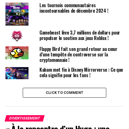
Les tournois communautaires
incontournables de décembre 2024 !
Développement et Équipe
La création de cette nouvelle version est dirigée par City
Connection, un partenaire de confiance de Clear River
Gamebeast lève 3,7 millions de dollars pour
propulser le soutien aux jeux Roblox !
Games, sous la supervision de Takehiro Eda et de l’usine
Zerodiv Fukushima, qui est reconnue dans la
Flappy Bird fait son grand retour au cœur
communauté des jeux de tir pour ses portages de haute
d’une tempête de controverse sur la
qualité de jeux classiques.
cryptomonnaie !
Kabam met fin à Disney Mirrorverse : Ce que
Modes de Jeu Variés
cela signifie pour les fans !
Initialement lancé dans les arcades japonaises en 2005
par G.rev,
Under Defeat
permet aux joueurs de contrôler
CLICK TO COMMENT
un hélicoptère armé, naviguant à travers un champ de
bataille semi-isométrique tout en affrontant un déluge
incessant de véhicules ennemis, tant aériens que
DIVERTISSEMENT
terrestres. Célèbre pour ses graphismes 3D
« À la rencontre d’un Hugo : une
impressionnants et son gameplay intense,
Under Defeat