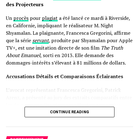
adulte.
des Projecteurs
Un
procès
pour
plagiat
a été lancé ce mardi à Riverside,
en Californie, impliquant le réalisateur M. Night
Shyamalan. La plaignante, Francesca Gregorini, affirme
que la série
servant
, produite par Shyamalan pour Apple
TV+, est une imitation directe de son film
The Truth
About Emanuel
, sorti en 2013. Elle demande des
dommages-intérêts s’élevant à 81 millions de dollars.
Accusations Détails et Comparaisons Éclairantes
L’avocat représentant Francesca Gregorini, Patrick
Arenz, a présenté au jury des extraits comparatifs entre
les deux œuvres. Ces séquences illustrent une mère
prenant soin d’une poupée comme si c’était un véritable
CONTINUE READING
enfant, assistée par une nourrice. « C’est un cas
flagrant », a-t-il déclaré devant le jury selon
Variety. »Sans
Emanuel
, il n’y aurait pas eu de
Servant
. »