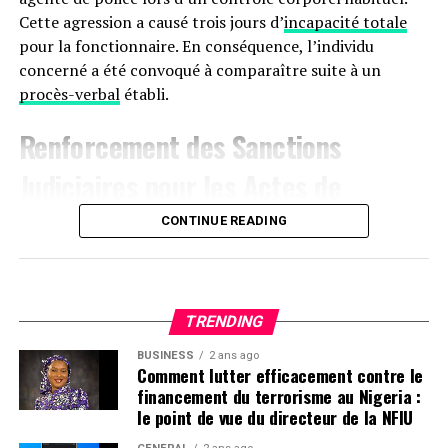
Cette agression a causé trois jours d’
incapacité totale
pour la fonctionnaire. En conséquence, l’individu
concerné a été convoqué à comparaître suite à un
procès-verbal
établi.
Renforcement des Sanctions
Judiciaires pour les Actes de
Violence à
Agen
CONTINUE READING
Le 17 janvier aux alentours de 22 heures, une dispute
s’est produite sur le boulevard de la Liberté à Agen,
impliquant trois hommes. L’un des participants, avec
TRENDING
des marques visibles sur son manteau, a déclaré avoir
BUSINESS
2 ans ago
été attaqué au couteau par les deux autres. Ces derniers
Comment lutter efficacement contre le
ont rejeté les accusations lors de leur interrogatoire.
financement du terrorisme au Nigeria :
Déjà sous le coup d’une obligation de quitter le
le point de vue du directeur de la NFIU
territoire (OQTF), ils ont reçu une nouvelle OQTF