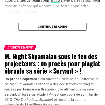
quotidienne. Le réalisateur
Hugo
David partage son vécu
avec un prénom qui a connu une forte popularité
Un sourire renouvelé
durant sa jeunesse.
une Naissance Sous le Signe de la Célébrité
CONTINUE READING
Hugo David est né en 2000 à
Tours
, une époque où le
prénom Hugo était en plein essor. Ses parents, Caroline
et Rodolphe, avaient envisagé d’autres choix comme
Enzo, également très en vogue à cette période. « Je
DIVERTISSEMENT
M. Night Shyamalan sous le feu des
pense que mes parents ont opté pour un prénom parmi
les plus répandus en France plutôt qu’en hommage à
projecteurs : un procès pour plagiat
Victor Hugo », confie-t-il.
ébranle sa série « Servant » !
Une Enfance Entourée d’Autres « Hugo »
Un procès captivant
s’est ouvert à Riverside, en Californie, où
M. Night Shyamalan
fait face à des accusations de plagiat
Dès son plus jeune âge, Hugo se retrouve entouré
lancées par
Francesca Gregorini
. Elle affirme que sa série
d’autres enfants portant le même nom. Selon les
Servant
, diffusée sur Apple TV+, est une copie de son film de
statistiques de l’Insee,7 694 garçons ont été
2013,
The Truth About Emanuel
, et réclame la somme
prénommés Hugo en 2000,faisant de ce prénom le
colossale de
81 millions de dollars
.