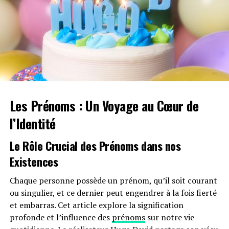
Les Prénoms : Un Voyage au Cœur de
Le parcours dentaire de Cheyenne Dunn a commencé à
l’Identité
l’âge de 15 ans lorsqu’elle a reçu un appareil dentaire.
Lorsque celui-ci a été retiré à 17 ans, ses dents
Le Rôle Crucial des Prénoms dans nos
présentaient des taches inesthétiques. En raison de
Existences
contraintes financières, son dentiste lui a recommandé
des prothèses comme solution abordable. En repensant
Chaque personne possède un prénom, qu’il soit courant
à cette période, Dunn a exprimé des émotions mitigées,
ou singulier, et ce dernier peut engendrer à la fois fierté
déclarant :
« J’étais si heureuse avec mon nouveau
et embarras. Cet article explore la signification
sourire mais tellement déçue de ne pas avoir pu
profonde et l’influence des
prénoms
sur notre vie
garder mes dents naturelles à cause de l’argent. »