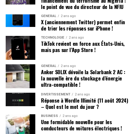
financement du terrorisme au Nigeria :
Déjà sous le coup d’une obligation de quitter le
le point de vue du directeur de la NFIU
territoire (OQTF), ils ont reçu une nouvelle OQTF
GÉNÉRAL
2 ans ago
accompagnée d’une assignation à résidence. La victime
X (anciennement Twitter) permet enfin
n’a pas porté plainte et était introuvable à son domicile.
de trier les réponses sur iPhone !
TECHNOLOGIE
2 ans ago
Affrontements et Tentative de Vol :
TikTok revient en force aux États-Unis,
mais pas sur l’App Store !
Comparution au Tribunal en Avril
Un autre incident s’est produit à Villeneuve-sur-Lot où
GÉNÉRAL
2 ans ago
Anker SOLIX dévoile la Solarbank 2 AC :
plusieurs individus se sont battus après avoir reçu des
la nouvelle ère du stockage d’énergie
menaces liées à un vol automobile avorté. Le parquet a
ultra-compatible !
décidé de poursuivre trois passagers en leur proposant
une comparution sur reconnaissance préalable de
DIVERTISSEMENT
2 ans ago
Réponse à Wordle Illimité (11 août 2024)
culpabilité (CRPC). Ils devront se présenter devant le
– Quel est le mot du jour ?
tribunal local fin avril.
BUSINESS
2 ans ago
Une formidable nouvelle pour les
conducteurs de voitures électriques !