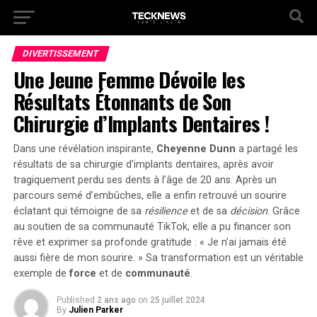
DIVERTISSEMENT
Une Jeune Femme Dévoile les
Résultats Étonnants de Son
Chirurgie d’Implants Dentaires !
Dans une révélation inspirante,
Cheyenne Dunn
a partagé les
résultats de sa chirurgie d’implants dentaires, après avoir
tragiquement perdu ses dents à l’âge de 20 ans. Après un
parcours semé d’embûches, elle a enfin retrouvé un sourire
éclatant qui témoigne de sa
résilience
et de sa
décision
. Grâce
au soutien de sa communauté TikTok, elle a pu financer son
rêve et exprimer sa
profonde gratitude
: « Je n’ai jamais été
aussi fière de mon sourire. » Sa transformation est un véritable
exemple de
force
et de
communauté
.
Published
2 ans ago
on
25 juillet 2024
By
Julien Parker