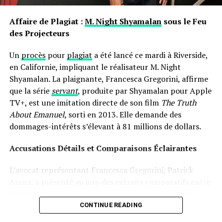
ils portent avec eux des récits et influencent nos
exprimer à quel point je suis reconnaissante, » a déclaré
interactions sociales depuis notre enfance jusqu’à l’âge
Affaire de Plagiat :
M. Night Shyamalan
sous le Feu
Dunn, son nouveau sourire étant un témoignage du
adulte.
des Projecteurs
pouvoir de la communauté et de la générosité.
Un
procès
pour
plagiat
a été lancé ce mardi à Riverside,
Une alimentation diversifiée
en Californie, impliquant le réalisateur M. Night
facilitée.
Shyamalan. La plaignante, Francesca Gregorini, affirme
que la série
servant
, produite par Shyamalan pour Apple
TV+, est une imitation directe de son film
The Truth
About Emanuel
, sorti en 2013. Elle demande des
dommages-intérêts s’élevant à 81 millions de dollars.
Accusations Détails et Comparaisons Éclairantes
L’avocat représentant Francesca Gregorini, Patrick
Arenz, a présenté au jury des extraits comparatifs entre
les deux œuvres. Ces séquences illustrent une mère
prenant soin d’une poupée comme si c’était un véritable
CONTINUE READING
enfant, assistée par une nourrice. « C’est un cas