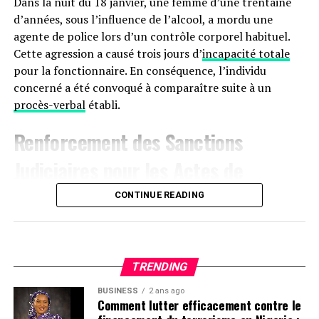
Dans la nuit du 18 janvier, une femme d’une trentaine
apparence et son estime de soi.
d’années, sous l’influence de l’alcool, a mordu une
agente de police lors d’un contrôle corporel habituel.
RELATED TOPICS:
CHIRURGIE D'IMPLANTS DENTAIRES
Cette agression a causé trois jours d’
incapacité totale
ESTHÉTIQUE DENTAIRE
RÉSULTATS ÉTONNANTS
SANTÉ DENTAIRE
TRANSFORMATION
pour la fonctionnaire. En conséquence, l’individu
concerné a été convoqué à comparaître suite à un
UP NEXT
procès-verbal
établi.
Jill Biden partage un message émouvant de cinq mots
alors que Joe explique pourquoi il a démissionné
Renforcement des Sanctions
DON'T MISS
En Chine, un nouveau médicament contre Alzheimer
Judiciaires pour les Actes de
suscite un optimisme prudent
Violence à
Agen
CONTINUE READING
Le 17 janvier aux alentours de 22 heures, une dispute
s’est produite sur le boulevard de la Liberté à Agen,
impliquant trois hommes. L’un des participants, avec
TRENDING
des marques visibles sur son manteau, a déclaré avoir
BUSINESS
2 ans ago
été attaqué au couteau par les deux autres. Ces derniers
Comment lutter efficacement contre le
ont rejeté les accusations lors de leur interrogatoire.