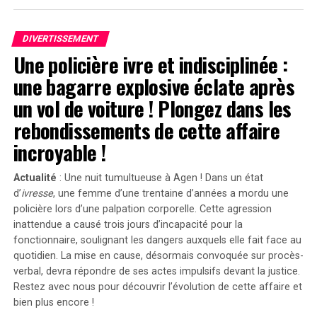
flagrant », a-t-il déclaré devant le jury selon
Variety. »Sans
Emanuel
, il n’y aurait pas eu de
Servant
. »
DIVERTISSEMENT
Une policière ivre et indisciplinée :
Divergences dans les Arguments Juridiques
une bagarre explosive éclate après
En réponse aux allégations portées contre lui, l’équipe
un vol de voiture ! Plongez dans les
juridique défendant Shyamalan soutient que Tony
rebondissements de cette affaire
Basgallop, le créateur britannique derrière la série
Servant
, avait commencé à développer ce projet bien
incroyable !
avant la sortie du film de Francesca Gregorini.
Actualité
: Une nuit tumultueuse à Agen ! Dans un état
« Elle cherche simplement à tirer profit d’un travail
d’
ivresse
, une femme d’une trentaine d’années a mordu une
qu’elle n’a pas conçu », a affirmé l’avocate Brittany
policière lors d’une palpation corporelle. Cette agression
Avec ses nouveaux implants dentaires, Cheyenne trouve
Amadi lors du procès.En 2020, une première plainte
inattendue a causé trois jours d’incapacité pour la
plus facile de savourer une plus grande variété
avait été rejetée ; néanmoins, la cour d’appel avait
fonctionnaire, soulignant les dangers auxquels elle fait face au
d’aliments. Dans une vidéo joyeuse sur TikTok, elle a
rouvert l’affaire en considérant qu’il existait un débat
quotidien. La mise en cause, désormais convoquée sur procès-
célébré le fait de pouvoir à nouveau manger du maïs en
verbal, devra répondre de ses actes impulsifs devant la justice.
légitime concernant les « similarités substantielles »
épi, un plat qu’elle avait beaucoup regretté. Cheyenne a
Restez avec nous pour découvrir l’évolution de cette affaire et
entre les deux œuvres.Cette affaire soulève des
également partagé sa nouvelle aisance à manger des
bien plus encore !
questions cruciales sur l’originalité dans le secteur