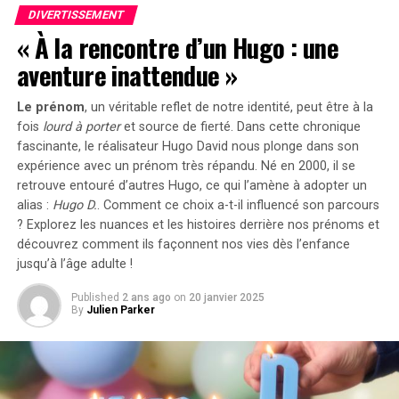
DIVERTISSEMENT
Les circonstances de sa perte
« À la rencontre d’un Hugo : une
aventure inattendue »
dentaire
Le prénom
, un véritable reflet de notre identité, peut être à la
fois
lourd à porter
et source de
fierté
. Dans cette chronique
fascinante, le réalisateur Hugo David nous plonge dans son
expérience avec un prénom très répandu. Né en 2000, il se
retrouve entouré d’autres Hugo, ce qui l’amène à adopter un
alias :
Hugo D.
. Comment ce choix a-t-il influencé son parcours
? Explorez les nuances et les histoires derrière nos prénoms et
découvrez comment ils façonnent nos vies dès l’enfance
jusqu’à l’âge adulte !
Published
2 ans ago
on
20 janvier 2025
By
Julien Parker