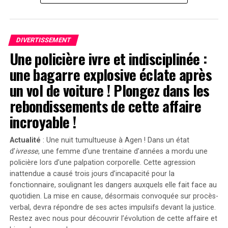
enfant, assistée par une nourrice. « C’est un cas
flagrant », a-t-il déclaré devant le jury selon
Variety. »Sans
Emanuel
, il n’y aurait pas eu de
Servant
. »
DIVERTISSEMENT
Une policière ivre et indisciplinée :
Divergences dans les Arguments Juridiques
une bagarre explosive éclate après
En réponse aux allégations portées contre lui, l’équipe
un vol de voiture ! Plongez dans les
juridique défendant Shyamalan soutient que Tony
rebondissements de cette affaire
Basgallop, le créateur britannique derrière la série
Servant
, avait commencé à développer ce projet bien
incroyable !
avant la sortie du film de Francesca Gregorini.
Actualité
: Une nuit tumultueuse à Agen ! Dans un état
« Elle cherche simplement à tirer profit d’un travail
d’
ivresse
, une femme d’une trentaine d’années a mordu une
qu’elle n’a pas conçu », a affirmé l’avocate Brittany
policière lors d’une palpation corporelle. Cette agression
Amadi lors du procès.En 2020, une première plainte
inattendue a causé trois jours d’incapacité pour la
avait été rejetée ; néanmoins, la cour d’appel avait
fonctionnaire, soulignant les dangers auxquels elle fait face au
rouvert l’affaire en considérant qu’il existait un débat
quotidien. La mise en cause, désormais convoquée sur procès-
verbal, devra répondre de ses actes impulsifs devant la justice.
légitime concernant les « similarités substantielles »
Restez avec nous pour découvrir l’évolution de cette affaire et
entre les deux œuvres.Cette affaire soulève des