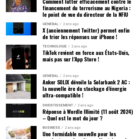
Comment lutter efficacement contre le
ont rejeté les accusations lors de leur interrogatoire.
financement du terrorisme au Nigeria :
Déjà sous le coup d’une obligation de quitter le
le point de vue du directeur de la NFIU
territoire (OQTF), ils ont reçu une nouvelle OQTF
GÉNÉRAL
2 ans ago
accompagnée d’une assignation à résidence. La victime
X (anciennement Twitter) permet enfin
n’a pas porté plainte et était introuvable à son domicile.
de trier les réponses sur iPhone !
TECHNOLOGIE
2 ans ago
Affrontements et Tentative de Vol :
TikTok revient en force aux États-Unis,
mais pas sur l’App Store !
Comparution au Tribunal en Avril
Un autre incident s’est produit à Villeneuve-sur-Lot où
GÉNÉRAL
2 ans ago
Anker SOLIX dévoile la Solarbank 2 AC :
plusieurs individus se sont battus après avoir reçu des
la nouvelle ère du stockage d’énergie
menaces liées à un vol automobile avorté. Le parquet a
ultra-compatible !
décidé de poursuivre trois passagers en leur proposant
une comparution sur reconnaissance préalable de
DIVERTISSEMENT
2 ans ago
Réponse à Wordle Illimité (11 août 2024)
culpabilité (CRPC). Ils devront se présenter devant le
– Quel est le mot du jour ?
tribunal local fin avril.
BUSINESS
2 ans ago
Une formidable nouvelle pour les