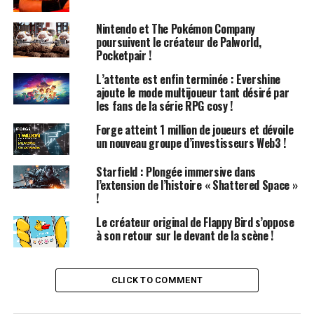
Dans l’univers des jeux vidéo, peu d’outils sont aussi
efficaces qu’un
grappin
. Le jeu de 2022, Grapple Dog, l’a
Nintendo et The Pokémon Company
bien compris en en faisant l’élément central de son
poursuivent le créateur de Palworld,
gameplay de plateforme. Cette mécanique fait son
Pocketpair !
retour dans la suite, Grapple Dogs: Cosmic Canines, qui
L’attente est enfin terminée : Evershine
est disponible dès aujourd’hui. Cette fois-ci, les joueurs
ajoute le mode multijoueur tant désiré par
peuvent également incarner un second personnage
les fans de la série RPG cosy !
pour ceux qui préfèrent l’action à distance plutôt que le
Forge atteint 1 million de joueurs et dévoile
grappin.
un nouveau groupe d’investisseurs Web3 !
Starfield : Plongée immersive dans
l’extension de l’histoire « Shattered Space »
Grapple Dogs: Cosmic Canines – Bande-annonce de
!
lancement
Bande-annonce de lancement de Grapple Dogs: Cosmic
Le créateur original de Flappy Bird s’oppose
à son retour sur le devant de la scène !
Canines. Regardez sur YouTube
Des Nouveaux Pouvoirs et un
CLICK TO COMMENT
Nouveau Personnage