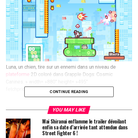
Luna, un chien, tire sur un ennemi dans un niveau de
plateforme
2D coloré dans Grapple Dogs: Cosmic
Canines. » width= »880″ height= »495″
fetchpriority= »high »>
CONTINUE READING
Crédit image :
MEDALLION GAMES
YOU MAY LIKE
Mai Shiranui enflamme le trailer dévoilant
Le Retour des Grapple Dogs
enfin sa date d’arrivée tant attendue dans
Street Fighter 6 !