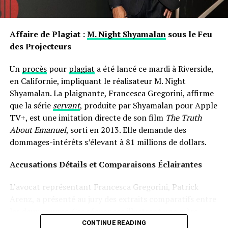
les prénoms ne sont pas simplement des désignations ;
ils portent avec eux des récits et influencent nos
interactions sociales depuis notre enfance jusqu’à l’âge
Affaire de Plagiat :
M. Night Shyamalan
sous le Feu
adulte.
des Projecteurs
Un
procès
pour
plagiat
a été lancé ce mardi à Riverside,
en Californie, impliquant le réalisateur M. Night
Shyamalan. La plaignante, Francesca Gregorini, affirme
que la série
servant
, produite par Shyamalan pour Apple
TV+, est une imitation directe de son film
The Truth
About Emanuel
, sorti en 2013. Elle demande des
dommages-intérêts s’élevant à 81 millions de dollars.
Accusations Détails et Comparaisons Éclairantes
L’avocat représentant Francesca Gregorini, Patrick
Arenz, a présenté au jury des extraits comparatifs entre
les deux œuvres. Ces séquences illustrent une mère
prenant soin d’une poupée comme si c’était un véritable
CONTINUE READING