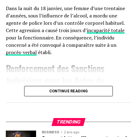
Dans la nuit du 18 janvier, une femme d’une trentaine
d’années, sous l’influence de l’alcool, a mordu une
agente de police lors d’un contrôle corporel habituel.
Cette agression a causé trois jours d’
incapacité totale
pour la fonctionnaire. En conséquence, l’individu
concerné a été convoqué à comparaître suite à un
procès-verbal
établi.
Renforcement des Sanctions
Judiciaires pour les Actes de
Violence à
Agen
CONTINUE READING
Le 17 janvier aux alentours de 22 heures, une dispute
s’est produite sur le boulevard de la Liberté à Agen,
impliquant trois hommes. L’un des participants, avec
TRENDING
des marques visibles sur son manteau, a déclaré avoir
BUSINESS
2 ans ago
été attaqué au couteau par les deux autres. Ces derniers