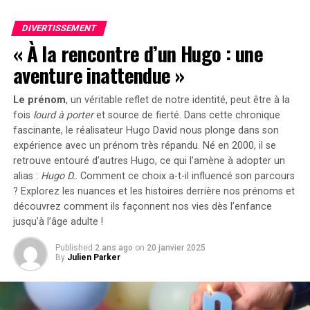
Pablo
, le héros du premier opus, revient avec des
capacités améliorées, notamment un dash enflammé.
DIVERTISSEMENT
Les joueurs ont également la possibilité de passer à un
« À la rencontre d’un Hugo : une
nouveau personnage, Luna, à tout moment. Luna, qui
aventure inattendue »
semble être l’ombre de Pablo, est un
anti-héros
au style
audacieux, armé d’un arsenal d’armes à feu qui pourrait
Le prénom
, un véritable reflet de notre identité, peut être à la
s’avérer plus efficace contre certains ennemis ou défis.
fois
lourd à porter
et source de
fierté
. Dans cette chronique
fascinante, le réalisateur Hugo David nous plonge dans son
Une Formule Éprouvée
expérience avec un prénom très répandu. Né en 2000, il se
retrouve entouré d’autres Hugo, ce qui l’amène à adopter un
Le jeu semble suivre de près la formule de son
alias :
Hugo D.
. Comment ce choix a-t-il influencé son parcours
prédécesseur, ce qui pourrait ne pas plaire à tout le
? Explorez les nuances et les histoires derrière nos prénoms et
monde. Matt Cox, dans sa critique de Grapple Dog, a
découvrez comment ils façonnent nos vies dès l’enfance
trouvé l’original frustrant, en raison des nombreux
jusqu’à l’âge adulte !
échecs causés par de grands écarts entre les points de
Published
2 ans ago
on
20 janvier 2025
contrôle.
By
Julien Parker
« Exiger une maîtrise par la répétition peut fonctionner
pour les jeux de plateforme, mais seulement si cela est