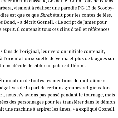
 créer un film classé R, Gosnell et Gunn, tous deux fans
rbera, visaient à réaliser une parodie PG-13 de Scooby-
 dire est que ce que
Shrek
était pour les contes de fées,
s Bond, » a décrit Gosnell. « Le script de James pour
esprit. Il contenait tous ces clins d’œil et références
s fans de l’original, leur version initiale contenait,
 à l’orientation sexuelle de Velma et plus de blagues sur
io ne décide de cibler un public différent.
élimination de toutes les mentions du mot « âme »
négatives de la part de certains groupes religieux lors
art, nous n’y avions pas pensé pendant le tournage, mais
irées des personnages pour les transférer dans le démon
ait une machine à aspirer les âmes, » a expliqué Gosnell.