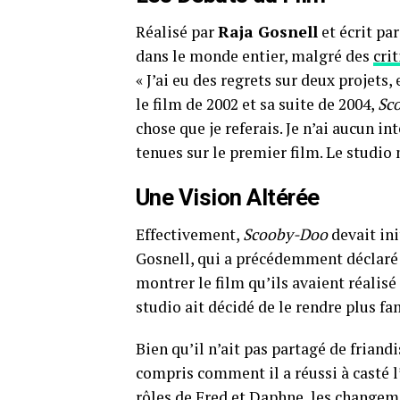
Réalisé par
Raja Gosnell
et écrit pa
dans le monde entier, malgré des
cri
« J’ai eu des regrets sur deux projets,
le film de 2002 et sa suite de 2004,
Sc
chose que je referais. Je n’ai aucun int
tenues sur le premier film. Le studio 
Une Vision Altérée
Effectivement,
Scooby-Doo
devait ini
Gosnell, qui a précédemment déclaré à
montrer le film qu’ils avaient réalisé 
studio ait décidé de le rendre plus fam
Bien qu’il n’ait pas partagé de friandi
compris comment il a réussi à casté l
rôles de
Fred
et Daphne, les changemen