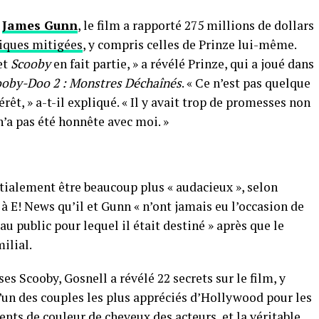
r
James Gunn
, le film a rapporté 275 millions de dollars
tiques mitigées
, y compris celles de Prinze lui-même.
 et
Scooby
en fait partie, » a révélé Prinze, qui a joué dans
ooby-Doo 2 : Monstres Déchaînés
. « Ce n’est pas quelque
érêt, » a-t-il expliqué. « Il y avait trop de promesses non
n’a pas été honnête avec moi. »
tialement être beaucoup plus « audacieux », selon
 E! News qu’il et Gunn « n’ont jamais eu l’occasion de
au public pour lequel il était destiné » après que le
ilial.
ses Scooby, Gosnell a révélé 22 secrets sur le film, y
’un des couples les plus appréciés d’Hollywood pour les
ts de couleur de cheveux des acteurs, et la véritable