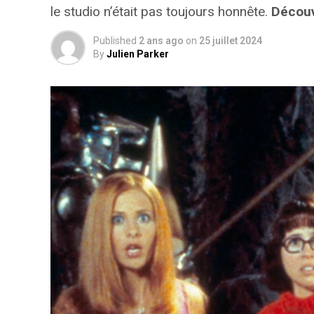
le studio n’était pas toujours honnête.
Découv
Published
2 ans ago
on
25 juillet 2024
By
Julien Parker