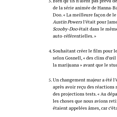
Bien qu’ils n’aient pas prévu de
de la série animée de Hanna-Ba
Doo. « La meilleure façon de le
Austin Powers
l’était pour Jame
Scooby-Doo
était dans le même 
auto-référentielles. »
Souhaitant créer le film pour le
selon Gosnell, « des clins d’œil
la marijuana » avant que le stud
Un changement majeur a été l’
après avoir reçu des réactions 
des projections tests. « Au dép
les choses que nous avions ret
étaient appelées âmes, car c’ét