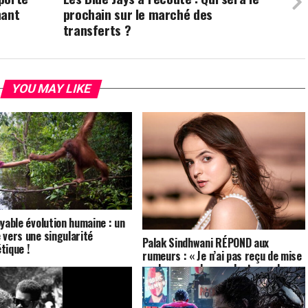
nant
prochain sur le marché des
transferts ?
YOU MAY LIKE
oyable évolution humaine : un
 vers une singularité
Palak Sindhwani RÉPOND aux
tique !
rumeurs : « Je n’ai pas reçu de mise
en demeure des producteurs de
TMKOC, cela nuit à ma santé
mentale !