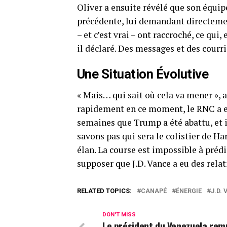
Oliver a ensuite révélé que son équi
précédente, lui demandant directement 
– et c’est vrai – ont raccroché, ce qui, 
il déclaré. Des messages et des courr
Une Situation Évolutive
« Mais… qui sait où cela va mener », a
rapidement en ce moment, le RNC a eu
semaines que Trump a été abattu, et i
savons pas qui sera le colistier de H
élan. La course est impossible à prédir
supposer que J.D. Vance a eu des relat
RELATED TOPICS:
CANAPÉ
ÉNERGIE
J.D.
DON'T MISS
Le président du Venezuela rem