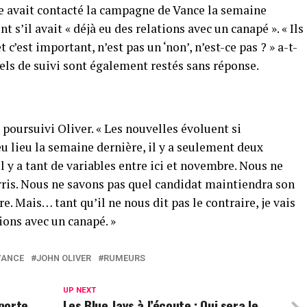
pe avait contacté la campagne de Vance la semaine
s’il avait « déjà eu des relations avec un canapé ». « Ils
et c’est important, n’est pas un ‘non’, n’est-ce pas ? » a-t-
iels de suivi sont également restés sans réponse.
 poursuivi Oliver. « Les nouvelles évoluent si
 lieu la semaine dernière, il y a seulement deux
l y a tant de variables entre ici et novembre. Nous ne
arris. Nous ne savons pas quel candidat maintiendra son
e. Mais… tant qu’il ne nous dit pas le contraire, je vais
ions avec un canapé. »
 VANCE
JOHN OLIVER
RUMEURS
UP NEXT
porte
Les Blue Jays à l’écoute : Qui sera le