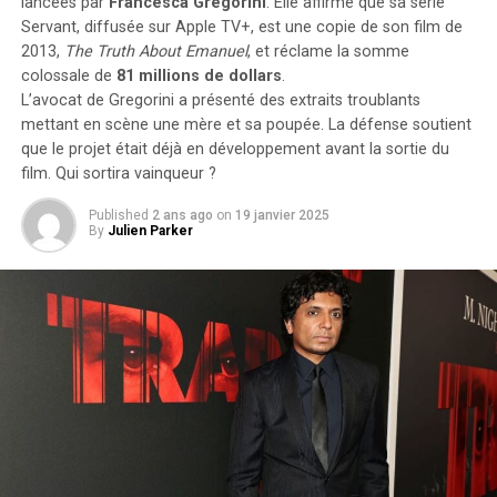
lancées par
Francesca Gregorini
. Elle affirme que sa série
d’autres enfants portant le même nom. Selon les
Servant
, diffusée sur Apple TV+, est une copie de son film de
statistiques de l’Insee,7 694 garçons ont été
2013,
The Truth About Emanuel
, et réclame la somme
prénommés Hugo en 2000,faisant de ce prénom le
colossale de
81 millions de dollars
.
quatrième plus populaire cette année-là. À l’école
L’avocat de Gregorini a présenté des extraits troublants
primaire,il côtoie plusieurs camarades appelés Thibault
mettant en scène une mère et sa poupée. La défense soutient
et autres prénoms similaires. Pour éviter toute
que le projet était déjà en développement avant la sortie du
confusion lors des appels en classe, les enseignants
film. Qui sortira vainqueur ?
ajoutent souvent la première lettre du nom de famille
Published
2 ans ago
on
19 janvier 2025
après le prénom : ainsi devient-il rapidement « Hugo
By
Julien Parker
D. », un surnom auquel il s’habitue sans arduousé.
Pensées sur l’Identité Associée au
Prénom
Le choix d’un prénom peut avoir un impact significatif
sur notre identité personnelle tout au long de notre
existence. Que ce soit pour se distinguer ou pour
s’intégrer dans un groupe social spécifique, chaque
individu développe une relation particulière avec son