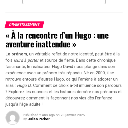
autre vidéo de Harris sur TikTok retrace sa visite à
l’émission.
« Bonjour à tous, c’est Kamala Harris », a-t-elle déclaré
DIVERTISSEMENT
dans l’émission. « Chaque jour, nous voyons nos droits et
« À la rencontre d’un Hugo : une
nos libertés attaqués, y compris le droit de chacun
aventure inattendue »
d’être qui il est, d’aimer qui il aime — ouvertement et
avec fierté. »
Le prénom
, un véritable reflet de notre identité, peut être à la
fois
lourd à porter
et source de
fierté
. Dans cette chronique
À lire aussi :
La Campagne de Kamala Harris Adopte les
fascinante, le réalisateur Hugo David nous plonge dans son
Mèmes
expérience avec un prénom très répandu. Né en 2000, il se
retrouve entouré d’autres Hugo, ce qui l’amène à adopter un
Dans la vidéo, on retrouve Bass, la juge de « Drag Race »
alias :
Hugo D.
. Comment ce choix a-t-il influencé son parcours
Michelle Visage, et le chorégraphe Jamal Sims, ainsi que
? Explorez les nuances et les histoires derrière nos prénoms et
les acteurs Cheyenne Jackson et Leslie Jones.
découvrez comment ils façonnent nos vies dès l’enfance
jusqu’à l’âge adulte !
Ceci n’est qu’une des nombreuses initiatives de la
campagne de Harris visant à séduire les jeunes électeurs,
Published
2 ans ago
on
20 janvier 2025
By
Julien Parker
tout en s’appropriant les mèmes qui circulent autour