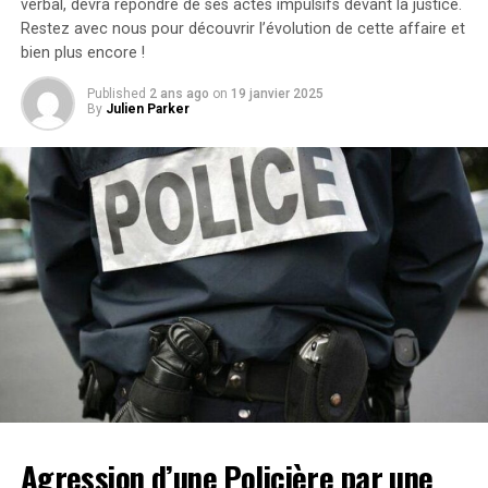
verbal, devra répondre de ses actes impulsifs devant la justice.
légitime concernant les « similarités substantielles »
Restez avec nous pour découvrir l’évolution de cette affaire et
entre les deux œuvres.Cette affaire soulève des
bien plus encore !
questions cruciales sur l’originalité dans le secteur
cinématographique et pourrait avoir des conséquences
Published
2 ans ago
on
19 janvier 2025
significatives sur les droits d’auteur et la propriété
By
Julien Parker
intellectuelle dans l’univers du divertissement.
Agression d’une Policière par une