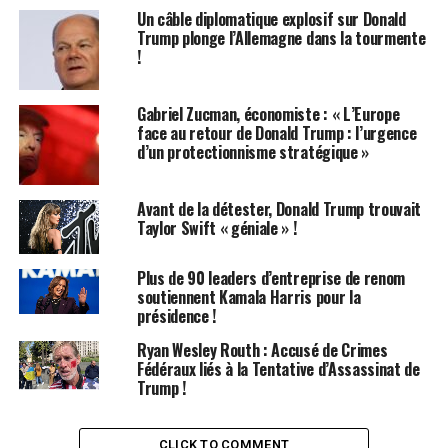
moment de la rédaction. La dernière vidéo met en scène
Un câble diplomatique explosif sur Donald
Trump plonge l’Allemagne dans la tourmente
Harris avec Lance Bass, membre du groupe NSYNC.
!
Bass se tourne vers la caméra et demande : « Hé Kamala,
que allons-nous dire à Donald Trump en novembre ? » Il
Gabriel Zucman, économiste : « L’Europe
se tourne ensuite vers Harris, qui se tient à ses côtés. «
face au retour de Donald Trump : l’urgence
d’un protectionnisme stratégique »
Bye, bye, bye », répond-elle en riant. La musique de fond
est la chanson « Bye Bye Bye », sortie par NSYNC en
2000.
Avant de la détester, Donald Trump trouvait
Taylor Swift « géniale » !
La légende de la publication cite une autre phrase de la
chanson : « Ce n’est pas un mensonge. »
Plus de 90 leaders d’entreprise de renom
soutiennent Kamala Harris pour la
Harris, âgée de 59 ans, a rejoint Bass, 45 ans, dans
présidence !
l’émission de télé-réalité de drag « RuPaul’s Drag Race
Ryan Wesley Routh : Accusé de Crimes
All Stars », incitant les Américains à voter. L’épisode a
Fédéraux liés à la Tentative d’Assassinat de
été diffusé aux États-Unis vendredi, mais a été
Trump !
enregistré quelques semaines avant que le président
Biden ne renonce à sa candidature à la réélection. Une
CLICK TO COMMENT