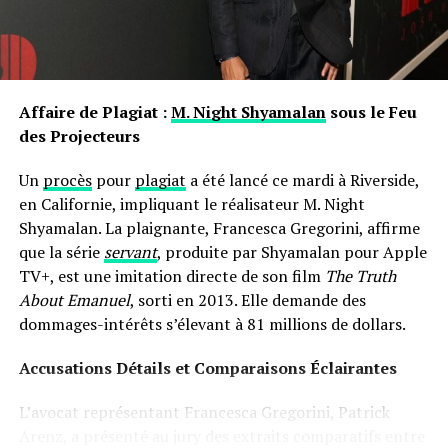
propre nom.
les prénoms ne sont pas simplement des désignations ;
ils portent avec eux des récits et influencent nos
interactions sociales depuis notre enfance jusqu’à l’âge
Affaire de Plagiat :
M. Night Shyamalan
sous le Feu
adulte.
des Projecteurs
Un
procès
pour
plagiat
a été lancé ce mardi à Riverside,
en Californie, impliquant le réalisateur M. Night
Shyamalan. La plaignante, Francesca Gregorini, affirme
que la série
servant
, produite par Shyamalan pour Apple
TV+, est une imitation directe de son film
The Truth
About Emanuel
, sorti en 2013. Elle demande des
dommages-intérêts s’élevant à 81 millions de dollars.
Accusations Détails et Comparaisons Éclairantes
L’avocat représentant Francesca Gregorini, Patrick
Arenz, a présenté au jury des extraits comparatifs entre