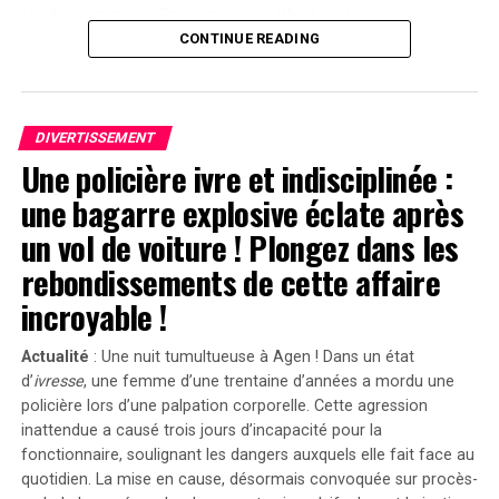
les deux œuvres. Ces séquences illustrent une mère
prenant soin d’une poupée comme si c’était un véritable
CONTINUE READING
enfant, assistée par une nourrice. « C’est un cas
flagrant », a-t-il déclaré devant le jury selon
Variety. »Sans
Emanuel
, il n’y aurait pas eu de
Servant
. »
DIVERTISSEMENT
Une policière ivre et indisciplinée :
Divergences dans les Arguments Juridiques
une bagarre explosive éclate après
En réponse aux allégations portées contre lui, l’équipe
un vol de voiture ! Plongez dans les
juridique défendant Shyamalan soutient que Tony
rebondissements de cette affaire
Basgallop, le créateur britannique derrière la série
Servant
, avait commencé à développer ce projet bien
incroyable !
avant la sortie du film de Francesca Gregorini.
Actualité
: Une nuit tumultueuse à Agen ! Dans un état
« Elle cherche simplement à tirer profit d’un travail
d’
ivresse
, une femme d’une trentaine d’années a mordu une
qu’elle n’a pas conçu », a affirmé l’avocate Brittany
policière lors d’une palpation corporelle. Cette agression
Amadi lors du procès.En 2020, une première plainte
inattendue a causé trois jours d’incapacité pour la
avait été rejetée ; néanmoins, la cour d’appel avait
fonctionnaire, soulignant les dangers auxquels elle fait face au
rouvert l’affaire en considérant qu’il existait un débat
quotidien. La mise en cause, désormais convoquée sur procès-