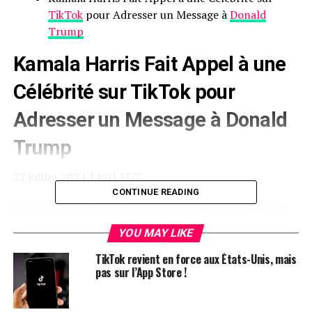
TikTok
pour Adresser un Message à
Donald
Trump
Kamala Harris Fait Appel à une
Célébrité sur TikTok pour
Adresser un Message à Donald
Trump
27 juillet 2024 14:01 EDT
CONTINUE READING
La
vice-présidente Kamala Harris, qui est actuellement
la candidate démocrate présumée à la présidence après
YOU MAY LIKE
le retrait de Joe Biden, a fait son entrée sur TikTok le 25
juillet et a déjà suscité l’attention.
TikTok revient en force aux États-Unis, mais
pas sur l’App Store !
Avec quatre vidéos publiées à ce jour, Harris a accumulé
7 millions de likes et 2,7 millions de followers au