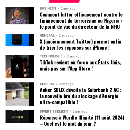
des marques visibles sur son manteau, a déclaré avoir
BUSINESS
2 ans ago
été attaqué au couteau par les deux autres. Ces derniers
Comment lutter efficacement contre le
ont rejeté les accusations lors de leur interrogatoire.
financement du terrorisme au Nigeria :
Déjà sous le coup d’une obligation de quitter le
le point de vue du directeur de la NFIU
territoire (OQTF), ils ont reçu une nouvelle OQTF
GÉNÉRAL
2 ans ago
accompagnée d’une assignation à résidence. La victime
X (anciennement Twitter) permet enfin
n’a pas porté plainte et était introuvable à son domicile.
de trier les réponses sur iPhone !
TECHNOLOGIE
2 ans ago
Affrontements et Tentative de Vol :
TikTok revient en force aux États-Unis,
mais pas sur l’App Store !
Comparution au Tribunal en Avril
Un autre incident s’est produit à Villeneuve-sur-Lot où
GÉNÉRAL
2 ans ago
Anker SOLIX dévoile la Solarbank 2 AC :
plusieurs individus se sont battus après avoir reçu des
la nouvelle ère du stockage d’énergie
menaces liées à un vol automobile avorté. Le parquet a
ultra-compatible !
décidé de poursuivre trois passagers en leur proposant
une comparution sur reconnaissance préalable de
DIVERTISSEMENT
2 ans ago
Réponse à Wordle Illimité (11 août 2024)
culpabilité (CRPC). Ils devront se présenter devant le
– Quel est le mot du jour ?
tribunal local fin avril.