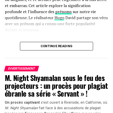
Tragédie dans les cieux : 3 membres du groupe gospel
et embarras. Cet article explore la signification
The Nelons perdent la vie dans un crash aérien
profonde et l’influence des
prénoms
sur notre vie
DON'T MISS
quotidienne. Le réalisateur
Hugo
David partage son vécu
Les données des applications peuvent-elles relier le
avec un prénom qui a connu une forte popularité
sommeil et les maladies chroniques ? Un modèle d’IA
durant sa jeunesse.
pour mieux gérer le diabète
une Naissance Sous le Signe de la Célébrité
CONTINUE READING
Hugo David est né en 2000 à
Tours
, une époque où le
prénom Hugo était en plein essor. Ses parents, Caroline
et Rodolphe, avaient envisagé d’autres choix comme
Enzo, également très en vogue à cette période. « Je
DIVERTISSEMENT
M. Night Shyamalan sous le feu des
pense que mes parents ont opté pour un prénom parmi
les plus répandus en France plutôt qu’en hommage à
projecteurs : un procès pour plagiat
Victor Hugo », confie-t-il.
ébranle sa série « Servant » !
Une Enfance Entourée d’Autres « Hugo »
Un procès captivant
s’est ouvert à Riverside, en Californie, où
M. Night Shyamalan
fait face à des accusations de plagiat
Dès son plus jeune âge, Hugo se retrouve entouré