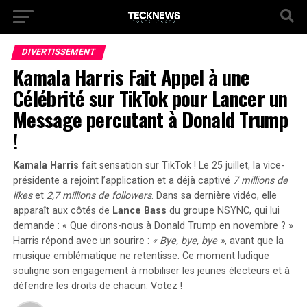
DIVERTISSEMENT
Kamala Harris Fait Appel à une
Célébrité sur TikTok pour Lancer un
Message percutant à Donald Trump
!
Kamala Harris
fait sensation sur TikTok ! Le 25 juillet, la vice-
présidente a rejoint l’application et a déjà captivé
7 millions de
likes
et
2,7 millions de followers
. Dans sa dernière vidéo, elle
apparaît aux côtés de
Lance Bass
du groupe NSYNC, qui lui
demande : « Que dirons-nous à Donald Trump en novembre ? »
Harris répond avec un sourire :
« Bye, bye, bye »
, avant que la
musique emblématique ne retentisse. Ce moment ludique
souligne son engagement à mobiliser les jeunes électeurs et à
défendre les droits de chacun.
Votez !