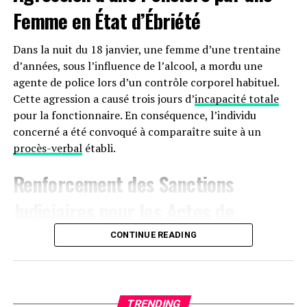
Femme en État d’Ébriété
Dans la nuit du 18 janvier, une femme d’une trentaine
d’années, sous l’influence de l’alcool, a mordu une
agente de police lors d’un contrôle corporel habituel.
Cette agression a causé trois jours d’
incapacité totale
pour la fonctionnaire. En conséquence, l’individu
concerné a été convoqué à comparaître suite à un
procès-verbal
établi.
Renforcement des Sanctions
Judiciaires pour les Actes de
Violence à
Agen
CONTINUE READING
Le 17 janvier aux alentours de 22 heures, une dispute
s’est produite sur le boulevard de la Liberté à Agen,
impliquant trois hommes. L’un des participants, avec
TRENDING