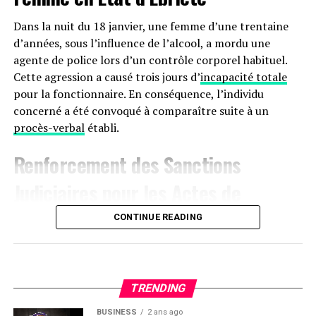
Dans la nuit du 18 janvier, une femme d’une trentaine
d’années, sous l’influence de l’alcool, a mordu une
agente de police lors d’un contrôle corporel habituel.
Cette agression a causé trois jours d’
incapacité totale
pour la fonctionnaire. En conséquence, l’individu
concerné a été convoqué à comparaître suite à un
procès-verbal
établi.
Renforcement des Sanctions
Judiciaires pour les Actes de
Violence à
Agen
CONTINUE READING
Le 17 janvier aux alentours de 22 heures, une dispute
s’est produite sur le boulevard de la Liberté à Agen,
impliquant trois hommes. L’un des participants, avec
TRENDING
des marques visibles sur son manteau, a déclaré avoir
BUSINESS
2 ans ago