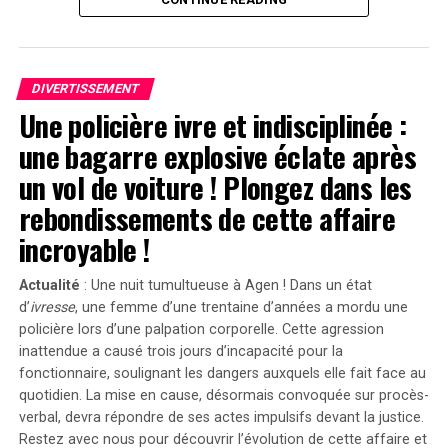
prenant soin d’une poupée comme si c’était un véritable
enfant, assistée par une nourrice. « C’est un cas
flagrant », a-t-il déclaré devant le jury selon
Variety. »Sans
Emanuel
, il n’y aurait pas eu de
Servant
. »
DIVERTISSEMENT
Une policière ivre et indisciplinée :
Divergences dans les Arguments Juridiques
une bagarre explosive éclate après
En réponse aux allégations portées contre lui, l’équipe
un vol de voiture ! Plongez dans les
juridique défendant Shyamalan soutient que Tony
rebondissements de cette affaire
Basgallop, le créateur britannique derrière la série
Servant
, avait commencé à développer ce projet bien
incroyable !
avant la sortie du film de Francesca Gregorini.
Actualité
: Une nuit tumultueuse à Agen ! Dans un état
« Elle cherche simplement à tirer profit d’un travail
d’
ivresse
, une femme d’une trentaine d’années a mordu une
qu’elle n’a pas conçu », a affirmé l’avocate Brittany
policière lors d’une palpation corporelle. Cette agression
Amadi lors du procès.En 2020, une première plainte
inattendue a causé trois jours d’incapacité pour la
avait été rejetée ; néanmoins, la cour d’appel avait
fonctionnaire, soulignant les dangers auxquels elle fait face au
rouvert l’affaire en considérant qu’il existait un débat
quotidien. La mise en cause, désormais convoquée sur procès-
verbal, devra répondre de ses actes impulsifs devant la justice.
légitime concernant les « similarités substantielles »
Restez avec nous pour découvrir l’évolution de cette affaire et
entre les deux œuvres.Cette affaire soulève des