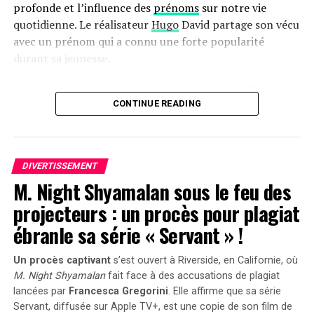
profonde et l’influence des
prénoms
sur notre vie
l’auteure.
quotidienne. Le réalisateur
Hugo
David partage son vécu
avec un prénom qui a connu une forte popularité
RELATED TOPICS:
APERÇU
GAMEPLAY
HARRY POTTER
durant sa jeunesse.
JEU DE QUIDDITCH
JEUX VIDÉO
une Naissance Sous le Signe de la Célébrité
UP NEXT
Nvidia propulse le développement de la robotique
CONTINUE READING
humaine à toute vitesse !
Hugo David est né en 2000 à
Tours
, une époque où le
prénom Hugo était en plein essor. Ses parents, Caroline
DON'T MISS
et Rodolphe, avaient envisagé d’autres choix comme
Blake Lively s’apprête-t-elle à révolutionner le monde de
la beauté ?
Enzo, également très en vogue à cette période. « Je
DIVERTISSEMENT
M. Night Shyamalan sous le feu des
pense que mes parents ont opté pour un prénom parmi
les plus répandus en France plutôt qu’en hommage à
projecteurs : un procès pour plagiat
Victor Hugo », confie-t-il.
ébranle sa série « Servant » !
Une Enfance Entourée d’Autres « Hugo »
Un procès captivant
s’est ouvert à Riverside, en Californie, où
M. Night Shyamalan
fait face à des accusations de plagiat
Dès son plus jeune âge, Hugo se retrouve entouré
lancées par
Francesca Gregorini
. Elle affirme que sa série
d’autres enfants portant le même nom. Selon les
Servant
, diffusée sur Apple TV+, est une copie de son film de
statistiques de l’Insee,7 694 garçons ont été