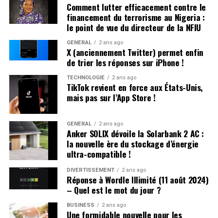
été attaqué au couteau par les deux autres. Ces derniers
Comment lutter efficacement contre le
ont rejeté les accusations lors de leur interrogatoire.
financement du terrorisme au Nigeria :
Déjà sous le coup d’une obligation de quitter le
le point de vue du directeur de la NFIU
territoire (OQTF), ils ont reçu une nouvelle OQTF
GÉNÉRAL
2 ans ago
accompagnée d’une assignation à résidence. La victime
X (anciennement Twitter) permet enfin
n’a pas porté plainte et était introuvable à son domicile.
de trier les réponses sur iPhone !
TECHNOLOGIE
2 ans ago
Affrontements et Tentative de Vol :
TikTok revient en force aux États-Unis,
mais pas sur l’App Store !
Comparution au Tribunal en Avril
Un autre incident s’est produit à Villeneuve-sur-Lot où
GÉNÉRAL
2 ans ago
Anker SOLIX dévoile la Solarbank 2 AC :
plusieurs individus se sont battus après avoir reçu des
la nouvelle ère du stockage d’énergie
menaces liées à un vol automobile avorté. Le parquet a
ultra-compatible !
décidé de poursuivre trois passagers en leur proposant
une comparution sur reconnaissance préalable de
DIVERTISSEMENT
2 ans ago
Réponse à Wordle Illimité (11 août 2024)
culpabilité (CRPC). Ils devront se présenter devant le
– Quel est le mot du jour ?
tribunal local fin avril.
BUSINESS
2 ans ago
Une formidable nouvelle pour les