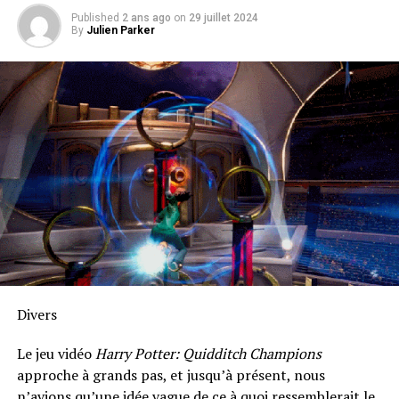
Published
2 ans ago
on
29 juillet 2024
By
Julien Parker
Divers
Le jeu vidéo
Harry Potter: Quidditch Champions
approche à grands pas, et jusqu’à présent, nous
n’avions qu’une idée vague de ce à quoi ressemblerait le