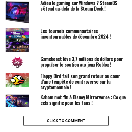
Adieu le gaming sur Windows ? SteamOS
s’étend au-delà de la Steam Deck !
Des Échos du Passé
Le jeu évoque déjà des souvenirs de
Harry Potter:
Les tournois communautaires
Quidditch World Cup
, un jeu PS2 simplifié qui a su
incontournables de décembre 2024 !
capturer l’essence de l’expérience de devenir un Messi
du monde des sorciers. Les terrains, présentés sous
différentes conditions météorologiques, y compris la
Gamebeast lève 3,7 millions de dollars pour
pluie, semblent vastes, ce qui soulève des questions sur
propulser le soutien aux jeux Roblox !
le rythme des matchs. Si un joueur rate une action, sera-
t-il facile de revenir dans le jeu ? Quelles mécaniques
Flappy Bird fait son grand retour au cœur
d’une tempête de controverse sur la
empêcheront les joueurs de constamment réaliser des
cryptomonnaie !
percées ? Des comparaisons avec
Rocket League
émergent déjà, ce qui est un bon signe pour tout jeu de
Kabam met fin à Disney Mirrorverse : Ce que
cela signifie pour les fans !
sport, qu’il soit lié à
Harry Potter
ou non.
Détails de Lancement et Modèle
CLICK TO COMMENT
Économique