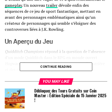
gameplay
. Un nouveau
trailer
dévoile enfin des
séquences de ce jeu de sport fantastique, mettant en
avant des personnages emblématiques ainsi qu’un
créateur de personnages qui semble s’éloigner des
controverses liées à J.K. Rowling.
Un Aperçu du Jeu
Quidditch Champions
répond à la question de l’absence
d’un mode Quidditch dans le RPG en monde ouvert
Hogwarts Legacy
. Ce spin-off propose un mode carrière
CONTINUE READING
et des options de jeu en ligne, incluant des modes
coopératifs et PVP. Malheureusement, il semble qu’il n’y
aura pas de mode écran partagé, ce qui serait un
YOU MAY LIKE
manque regrettable pour un jeu sous licence. Le trailer
Débloquez des Tours Gratuits sur Coin
montre des joueurs, appelés Chasers, marquer des
Master : Édition Spéciale du 15 Janvier 2025
points en lançant des ballons à travers des cerceaux
!
dorés, tandis qu’un Seeker semble voler à travers ses
propres cerceaux pour rattraper le Golden Snitch.