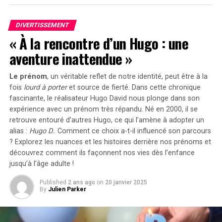
Contrairement à
Rocket League
,
Harry Potter: Quidditch
Champions
ne sera pas un jeu gratuit. Il sera proposé à
DIVERTISSEMENT
30 dollars lors de sa sortie le 3 septembre sur PC et
« À la rencontre d’un Hugo : une
toutes les consoles, bien qu’il soit gratuit pour les
aventure inattendue »
abonnés payants de PS Plus ce mois-là. Les
développeurs ont également précisé qu’il n’y aura pas
Le prénom
, un véritable reflet de notre identité, peut être à la
de microtransactions. Il est donc probable que tous les
fois
lourd à porter
et source de
fierté
. Dans cette chronique
costumes, balais et autres objets soient débloqués
fascinante, le réalisateur Hugo David nous plonge dans son
simplement en jouant (le jeu sera uniquement
expérience avec un prénom très répandu. Né en 2000, il se
numérique jusqu’à l’arrivée d’une version physique le 8
retrouve entouré d’autres Hugo, ce qui l’amène à adopter un
alias :
Hugo D.
. Comment ce choix a-t-il influencé son parcours
novembre).
? Explorez les nuances et les histoires derrière nos prénoms et
découvrez comment ils façonnent nos vies dès l’enfance
Inclusivité et Création de
jusqu’à l’âge adulte !
Personnages
Published
2 ans ago
on
20 janvier 2025
By
Julien Parker
Le nouveau trailer présente des personnages jouables
tels que Harry et Draco, ainsi qu’un créateur de
personnages qui ne semble pas segmenter les coiffures