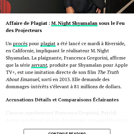
les prénoms ne sont pas simplement des désignations ;
ils portent avec eux des récits et influencent nos
interactions sociales depuis notre enfance jusqu’à l’âge
Affaire de Plagiat :
M. Night Shyamalan
sous le Feu
adulte.
des Projecteurs
Un
procès
pour
plagiat
a été lancé ce mardi à Riverside,
en Californie, impliquant le réalisateur M. Night
Shyamalan. La plaignante, Francesca Gregorini, affirme
que la série
servant
, produite par Shyamalan pour Apple
TV+, est une imitation directe de son film
The Truth
About Emanuel
, sorti en 2013. Elle demande des
dommages-intérêts s’élevant à 81 millions de dollars.
Accusations Détails et Comparaisons Éclairantes
L’avocat représentant Francesca Gregorini, Patrick
Arenz, a présenté au jury des extraits comparatifs entre
les deux œuvres. Ces séquences illustrent une mère
CONTINUE READING