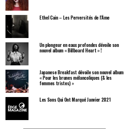
ou les flows semblent parfois rigides, mais elle brille
lorsqu’elle collabore avec d’autres rappeurs ou artistes
de renom. Étant donné sa notoriété, il serait naïf de
Ethel Cain – Les Perversités de l’Âme
penser qu’elle disparaîtra après cet album. Ainsi, notre
curiosité quant à son évolution reste intacte.
Découvrons les cinq meilleures chansons de
Y2K!
d’Ice
Un plongeur en eaux profondes dévoile son
Spice, selon
VIBE
.
nouvel album « Billboard Heart » !
« Phat Butt »
Japanese Breakfast dévoile son nouvel album
« Pour les brunes mélancoliques (& les
femmes tristes) »
Les Sons Qui Ont Marqué Janvier 2021