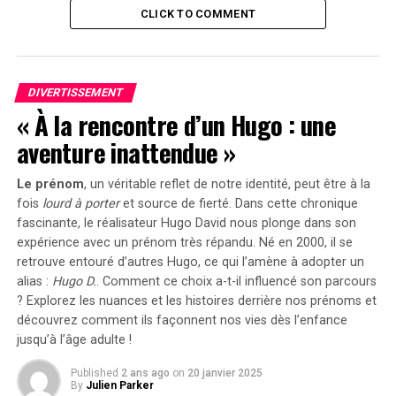
Image Crédit : Roy Rochlin/Getty Images pour
CLICK TO COMMENT
Empire State Realty Trust
Ice Spice ouvre l’album avec son troisième single
promotionnel, « Phat Butt », qui donne un bon
DIVERTISSEMENT
aperçu de l’énergie qu’elle déploie tout au long
« À la rencontre d’un Hugo : une
de l’album. Sa confiance en son art, son succès et
aventure inattendue »
les atouts que beaucoup d’hommes apprécient
chez elle ne font aucun doute. Son flow rappelle
Le prénom
, un véritable reflet de notre identité, peut être à la
clairement celui de sa mentor, Nicki Minaj, et elle
fois
lourd à porter
et source de
fierté
. Dans cette chronique
parvient à le reproduire efficacement sur un type
fascinante, le réalisateur Hugo David nous plonge dans son
de beat que l’artiste de Queens aurait
expérience avec un prénom très répandu. Né en 2000, il se
parfaitement maîtrisé.
retrouve entouré d’autres Hugo, ce qui l’amène à adopter un
alias :
Hugo D.
. Comment ce choix a-t-il influencé son parcours
RIOTUSA mérite une mention spéciale pour le
? Explorez les nuances et les histoires derrière nos prénoms et
rythme entraînant qu’il a créé pour elle. Ce
découvrez comment ils façonnent nos vies dès l’enfance
morceau est idéal pour danser, se déhancher ou
jusqu’à l’âge adulte !
tout autre mouvement que l’on pourrait
Published
2 ans ago
on
20 janvier 2025
envisager. De plus, la chanson ne s’éternise pas,
By
Julien Parker