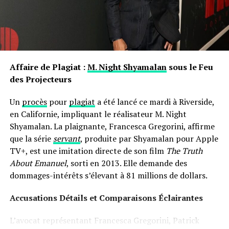
individu développe une relation particulière avec son
« Popa » se distingue dans
Y2K!
car elle marque
propre nom.
une nouvelle inflexion vocale pour Spice. Elle
les prénoms ne sont pas simplement des désignations ;
adopte un ton plus sombre et présente un flow
ils portent avec eux des récits et influencent nos
quelque peu inédit ! La production rehausse le
interactions sociales depuis notre enfance jusqu’à l’âge
morceau avec des cuivres triomphants et un
Affaire de Plagiat :
M. Night Shyamalan
sous le Feu
adulte.
rythme de batterie légèrement différent. Bien
des Projecteurs
que le contenu ne s’éloigne pas de ses thèmes
Un
procès
pour
plagiat
a été lancé ce mardi à Riverside,
habituels sur le rejet des hommes ou la vie
en Californie, impliquant le réalisateur M. Night
luxueuse, il y a une variation sonore qui mérite
Shyamalan. La plaignante, Francesca Gregorini, affirme
d’être soulignée. Nous pouvons classer « Popa »
que la série
servant
, produite par Shyamalan pour Apple
dans la colonne des réussites.
TV+, est une imitation directe de son film
The Truth
About Emanuel
, sorti en 2013. Elle demande des
« Bi**h I’m Packin' » Feat.
dommages-intérêts s’élevant à 81 millions de dollars.
Gunna
Accusations Détails et Comparaisons Éclairantes
L’avocat représentant Francesca Gregorini, Patrick