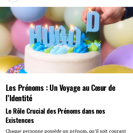
avec une durée juste au-dessus de deux minutes.
Il n’y a rien à redire ici. « Phat Butt » est un
véritable succès.
« Oh Shhh… » Feat. Travis
Scott
Les Prénoms : Un Voyage au Cœur de
l’Identité
Le Rôle Crucial des Prénoms dans nos
Image Crédit : Gareth Cattermole/Getty Images
Existences
pour Live Nation
Chaque personne possède un prénom, qu’il soit courant