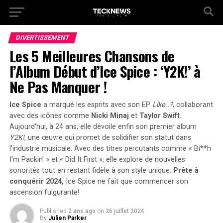
DIVERTISSEMENT
Les 5 Meilleures Chansons de
l’Album Début d’Ice Spice : ‘Y2K!’ à
Ne Pas Manquer !
Ice Spice
a marqué les esprits avec son EP
Like..?
, collaborant
avec des icônes comme
Nicki Minaj
et
Taylor Swift
.
Aujourd’hui, à 24 ans, elle dévoile enfin son premier album
Y2K!
, une œuvre qui promet de solidifier son statut dans
l’industrie musicale.
Avec des titres percutants comme « Bi**h
I’m Packin' » et « Did It First »,
elle explore de nouvelles
sonorités tout en restant fidèle à son style unique.
Prête à
conquérir 2024,
Ice Spice ne fait que commencer son
ascension fulgurante!
Published
2 ans ago
on
26 juillet 2024
By
Julien Parker