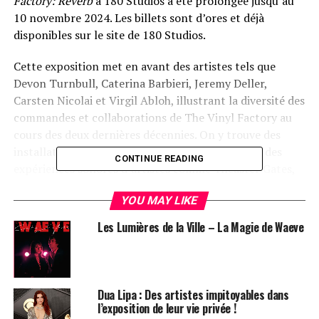
Factory: Reverb
à 180 Studios a été prolongée jusqu’au
10 novembre 2024. Les billets sont d’ores et déjà
disponibles sur le site de 180 Studios.
Cette exposition met en avant des artistes tels que
Devon Turnbull, Caterina Barbieri, Jeremy Deller,
Carsten Nicolai et Virgil Abloh, illustrant la diversité des
commandes et collaborations de The Vinyl Factory au
cours des deux dernières décennies. On y trouve des
installations audiovisuelles spécifiques au site et des
CONTINUE READING
expériences sonores d’artistes comme Theaster Gates,
Es Devlin et Julianknxx.
YOU MAY LIKE
Les Lumières de la Ville – La Magie de Waeve
Dua Lipa : Des artistes impitoyables dans
l’exposition de leur vie privée !