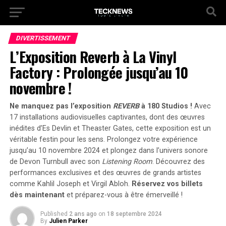
DIVERTISSEMENT
L’Exposition Reverb à La Vinyl
Factory : Prolongée jusqu’au 10
novembre !
Ne manquez pas l’exposition
REVERB
à 180 Studios !
Avec
17 installations audiovisuelles captivantes, dont des œuvres
inédites d’Es Devlin et Theaster Gates, cette exposition est un
véritable festin pour les sens.
Prolongez votre expérience
jusqu’au 10 novembre 2024
et plongez dans l’univers sonore
de Devon Turnbull avec son
Listening Room
. Découvrez des
performances exclusives et des œuvres de grands artistes
comme Kahlil Joseph et Virgil Abloh.
Réservez vos billets
dès maintenant
et préparez-vous à être émerveillé !
Published
2 ans ago
on
18 septembre 2024
By
Julien Parker