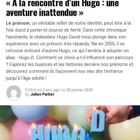
« À la rencontre d’un Hugo : une
aventure inattendue »
Le prénom
, un véritable reflet de notre identité, peut être à la
fois
lourd à porter
et source de
fierté
. Dans cette chronique
fascinante, le réalisateur Hugo David nous plonge dans son
expérience avec un prénom très répandu. Né en 2000, il se
retrouve entouré d’autres Hugo, ce qui l’amène à adopter un
alias :
Hugo D.
. Comment ce choix a-t-il influencé son parcours
? Explorez les nuances et les histoires derrière nos prénoms et
découvrez comment ils façonnent nos vies dès l’enfance
jusqu’à l’âge adulte !
Published
2 ans ago
on
20 janvier 2025
La
Hi-Fi Listening Room Dream No.1
, conçue et
By
Julien Parker
programmée par l’artiste new-yorkais Devon Turnbull,
offre un espace méditatif au sein de l’exposition,
permettant d’écouter des vinyles avec un programme
évolutif de musique inédite, incluant des pressages
exclusifs et des prises de studio.