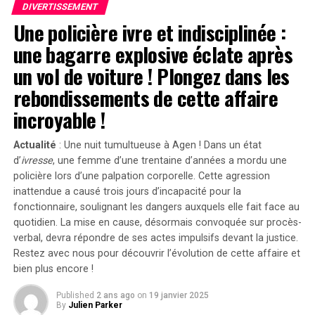
DIVERTISSEMENT
Une policière ivre et indisciplinée :
Divergences dans les Arguments Juridiques
une bagarre explosive éclate après
En réponse aux allégations portées contre lui, l’équipe
un vol de voiture ! Plongez dans les
juridique défendant Shyamalan soutient que Tony
rebondissements de cette affaire
Basgallop, le créateur britannique derrière la série
Servant
, avait commencé à développer ce projet bien
incroyable !
avant la sortie du film de Francesca Gregorini.
Actualité
: Une nuit tumultueuse à Agen ! Dans un état
« Elle cherche simplement à tirer profit d’un travail
d’
ivresse
, une femme d’une trentaine d’années a mordu une
qu’elle n’a pas conçu », a affirmé l’avocate Brittany
policière lors d’une palpation corporelle. Cette agression
Amadi lors du procès.En 2020, une première plainte
inattendue a causé trois jours d’incapacité pour la
avait été rejetée ; néanmoins, la cour d’appel avait
fonctionnaire, soulignant les dangers auxquels elle fait face au
rouvert l’affaire en considérant qu’il existait un débat
quotidien. La mise en cause, désormais convoquée sur procès-
verbal, devra répondre de ses actes impulsifs devant la justice.
légitime concernant les « similarités substantielles »
Restez avec nous pour découvrir l’évolution de cette affaire et
entre les deux œuvres.Cette affaire soulève des
bien plus encore !
questions cruciales sur l’originalité dans le secteur
cinématographique et pourrait avoir des conséquences
Published
2 ans ago
on
19 janvier 2025
significatives sur les droits d’auteur et la propriété
By
Julien Parker