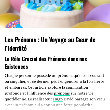
Depuis le début de l’exposition,
Hi-Fi Listening Room
Dream No.1
a accueilli des sessions d’écoute avec des
artistes et des sélectionneurs tels que Haseeb Iqbal et
Charlie Dark.
Les Prénoms : Un Voyage au Cœur de
l’Identité
Le Rôle Crucial des Prénoms dans nos
Existences
Chaque personne possède un prénom, qu’il soit courant
ou singulier, et ce dernier peut engendrer à la fois fierté
et embarras. Cet article explore la signification
profonde et l’influence des
prénoms
sur notre vie
quotidienne. Le réalisateur
Hugo
David partage son vécu
Une nouvelle œuvre de Theaster Gates,
Amplified
, se
avec un prénom qui a connu une forte popularité
présente comme une installation sonore durant la