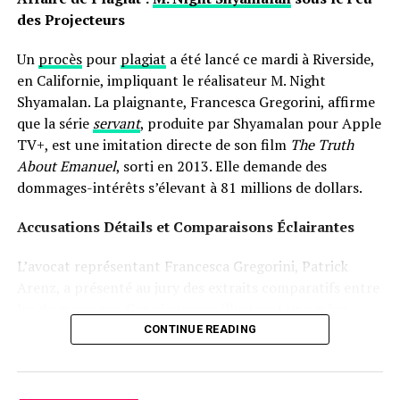
adulte.
des Projecteurs
À découvrir ensuite :
Es Devlin : Screenshare
Un
procès
pour
plagiat
a été lancé ce mardi à Riverside,
RELATED TOPICS:
ART
EXPOSITION
LA VINYL FACTORY
en Californie, impliquant le réalisateur M. Night
PROLONGATION
REVERB
Shyamalan. La plaignante, Francesca Gregorini, affirme
UP NEXT
que la série
servant
, produite par Shyamalan pour Apple
Passez un après-midi créatif à la bibliothèque de Sault
TV+, est une imitation directe de son film
The Truth
en décorant pour l’automne !
About Emanuel
, sorti en 2013. Elle demande des
DON'T MISS
dommages-intérêts s’élevant à 81 millions de dollars.
Le Samsung Galaxy S25 Ultra : des bordures encore plus
fines que celles de l’iPhone 16 Pro Max !
Accusations Détails et Comparaisons Éclairantes
L’avocat représentant Francesca Gregorini, Patrick
Arenz, a présenté au jury des extraits comparatifs entre
les deux œuvres. Ces séquences illustrent une mère
prenant soin d’une poupée comme si c’était un véritable
CONTINUE READING
enfant, assistée par une nourrice. « C’est un cas
flagrant », a-t-il déclaré devant le jury selon
Variety. »Sans
Emanuel
, il n’y aurait pas eu de
Servant
. »