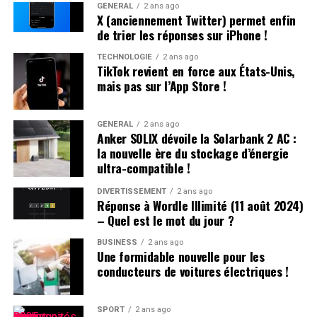
GÉNÉRAL
2 ans ago
accompagnée d’une assignation à résidence. La victime
X (anciennement Twitter) permet enfin
n’a pas porté plainte et était introuvable à son domicile.
de trier les réponses sur iPhone !
TECHNOLOGIE
2 ans ago
Affrontements et Tentative de Vol :
TikTok revient en force aux États-Unis,
mais pas sur l’App Store !
Comparution au Tribunal en Avril
Un autre incident s’est produit à Villeneuve-sur-Lot où
GÉNÉRAL
2 ans ago
Anker SOLIX dévoile la Solarbank 2 AC :
plusieurs individus se sont battus après avoir reçu des
la nouvelle ère du stockage d’énergie
menaces liées à un vol automobile avorté. Le parquet a
ultra-compatible !
décidé de poursuivre trois passagers en leur proposant
une comparution sur reconnaissance préalable de
DIVERTISSEMENT
2 ans ago
Réponse à Wordle Illimité (11 août 2024)
culpabilité (CRPC). Ils devront se présenter devant le
– Quel est le mot du jour ?
tribunal local fin avril.
BUSINESS
2 ans ago
Une formidable nouvelle pour les
conducteurs de voitures électriques !
SPORT
2 ans ago