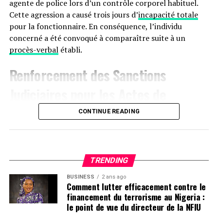
agente de police lors d’un contrôle corporel habituel.
Cette agression a causé trois jours d’
incapacité totale
pour la fonctionnaire. En conséquence, l’individu
concerné a été convoqué à comparaître suite à un
procès-verbal
établi.
Renforcement des Sanctions
Judiciaires pour les Actes de
Violence à
Agen
CONTINUE READING
Le 17 janvier aux alentours de 22 heures, une dispute
s’est produite sur le boulevard de la Liberté à Agen,
impliquant trois hommes. L’un des participants, avec
TRENDING
des marques visibles sur son manteau, a déclaré avoir
BUSINESS
2 ans ago
été attaqué au couteau par les deux autres. Ces derniers
Comment lutter efficacement contre le
ont rejeté les accusations lors de leur interrogatoire.
financement du terrorisme au Nigeria :
Déjà sous le coup d’une obligation de quitter le
le point de vue du directeur de la NFIU
territoire (OQTF), ils ont reçu une nouvelle OQTF