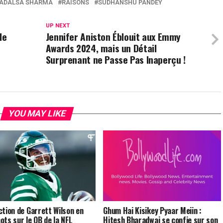
ADALSA SHARMA
RAISONS
SUDHANSHU PANDEY
UP NEXT
le
Jennifer Aniston Éblouit aux Emmy
Awards 2024, mais un Détail
Surprenant ne Passe Pas Inaperçu !
YOU MAY LIKE
ction de Garrett Wilson en
Ghum Hai Kisikey Pyaar Meiin :
ots sur le QB de la NFL
Hitesh Bharadwaj se confie sur son