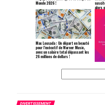
Monde 2026 !
suscit
alors 
sur so
Max Lousada : Un départ en beauté
pour l’exécutif de Warner Music,
avec un salaire total dépassant les
26 millions de dollars !
Anupam
situat
prépar
anéant
que To
barrea
DIVERTISSEMENT