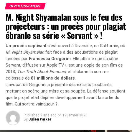
et Rodolphe, avaient envisagé d’autres choix comme
Enzo, également très en vogue à cette période. « Je
DIVERTISSEMENT
M. Night Shyamalan sous le feu des
pense que mes parents ont opté pour un prénom parmi
les plus répandus en France plutôt qu’en hommage à
projecteurs : un procès pour plagiat
Victor Hugo », confie-t-il.
ébranle sa série « Servant » !
Une Enfance Entourée d’Autres « Hugo »
Un procès captivant
s’est ouvert à Riverside, en Californie, où
M. Night Shyamalan
fait face à des accusations de plagiat
Dès son plus jeune âge, Hugo se retrouve entouré
lancées par
Francesca Gregorini
. Elle affirme que sa série
d’autres enfants portant le même nom. Selon les
Servant
, diffusée sur Apple TV+, est une copie de son film de
statistiques de l’Insee,7 694 garçons ont été
2013,
The Truth About Emanuel
, et réclame la somme
prénommés Hugo en 2000,faisant de ce prénom le
colossale de
81 millions de dollars
.
quatrième plus populaire cette année-là. À l’école
L’avocat de Gregorini a présenté des extraits troublants
primaire,il côtoie plusieurs camarades appelés Thibault
mettant en scène une mère et sa poupée. La défense soutient
et autres prénoms similaires. Pour éviter toute
que le projet était déjà en développement avant la sortie du
confusion lors des appels en classe, les enseignants
film. Qui sortira vainqueur ?
ajoutent souvent la première lettre du nom de famille
Published
2 ans ago
on
19 janvier 2025
après le prénom : ainsi devient-il rapidement « Hugo
By
Julien Parker
D. », un surnom auquel il s’habitue sans arduousé.