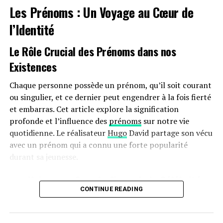
« La dernière saison de Pep Guardiola en danger ? Un
Les Prénoms : Un Voyage au Cœur de
ancien joueur de Manchester City analyse l’impact des
controverses hors terrain sur le club »
l’Identité
Le Rôle Crucial des Prénoms dans nos
Existences
Chaque personne possède un prénom, qu’il soit courant
ou singulier, et ce dernier peut engendrer à la fois fierté
et embarras. Cet article explore la signification
profonde et l’influence des
prénoms
sur notre vie
quotidienne. Le réalisateur
Hugo
David partage son vécu
avec un prénom qui a connu une forte popularité
durant sa jeunesse.
une Naissance Sous le Signe de la Célébrité
CONTINUE READING
Hugo David est né en 2000 à
Tours
, une époque où le
prénom Hugo était en plein essor. Ses parents, Caroline