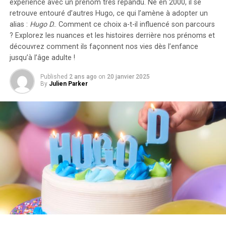
expérience avec un prénom très répandu. Né en 2000, il se
expérience de perte de projets professionnels après
retrouve entouré d’autres Hugo, ce qui l’amène à adopter un
avoir commencé à sortir avec lui. Elle a expliqué qu’elle
alias :
Hugo D.
. Comment ce choix a-t-il influencé son parcours
avait auparavant de nombreux projets de doublage, mais
? Explorez les nuances et les histoires derrière nos prénoms et
qu’ils avaient disparu. Lorsqu’elle a discuté avec un
découvrez comment ils façonnent nos vies dès l’enfance
réalisateur, celui-ci lui a avoué qu’il pensait qu’elle
jusqu’à l’âge adulte !
n’aurait plus besoin de faire du doublage étant donné
Published
2 ans ago
on
20 janvier 2025
qu’elle sortait maintenant avec Hrithik Roshan.
By
Julien Parker
Restez connectés à BollywoodLife pour les
dernières nouvelles et mises à jour sur Bollywood,
Hollywood, le Sud, la télévision et les séries web.
RELATED TOPICS:
BOLLYWOOD
COUPLE SOLIDE
DERNIER SORTIE
HRITHIK ROSHAN
SABA AZAD
UP NEXT
Huawei tease le nova Flip avec un écran de couverture
carré captivant !
DON'T MISS