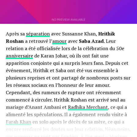
Après sa
séparation
avec Sussanne Khan,
Hrithik
Roshan
a retrouvé l’
amour
avec
Saba Azad
. Leur
relation a été officialisée lors de la célébration du 50e
anniversaire
de Karan Johar, où ils ont fait une
apparition conjointe qui a surpris leurs fans. Depuis cet
événement, Hrithik et Saba ont été vus ensemble à
plusieurs reprises et ont partagé de nombreux posts sur
les réseaux sociaux en l’honneur de leur amour.
Cependant, des rumeurs de rupture ont récemment
commencé à circuler. Hrithik Roshan est arrivé seul au
mariage d’Anant Ambani et
Radhika Merchant
, ce qui a
alimenté les spéculations. Il a également rendu visite à
Farah Khan
en solo après le décès de sa mère, ce qui a
encore renforcé les doutes sur leur relation. Néanmoins,
ces rumeurs ne sont pas fondées.
À lire aussi – Mariage