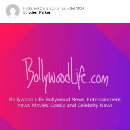
Published
2 ans ago
on
29 juillet 2024
By
Julien Parker