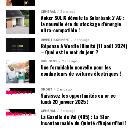
Un autre incident s’est produit à Villeneuve-sur-Lot où
GÉNÉRAL
2 ans ago
Anker SOLIX dévoile la Solarbank 2 AC :
plusieurs individus se sont battus après avoir reçu des
la nouvelle ère du stockage d’énergie
menaces liées à un vol automobile avorté. Le parquet a
ultra-compatible !
décidé de poursuivre trois passagers en leur proposant
une comparution sur reconnaissance préalable de
DIVERTISSEMENT
2 ans ago
Réponse à Wordle Illimité (11 août 2024)
culpabilité (CRPC). Ils devront se présenter devant le
– Quel est le mot du jour ?
tribunal local fin avril.
BUSINESS
2 ans ago
Une formidable nouvelle pour les
conducteurs de voitures électriques !
SPORT
2 ans ago
Saisissez les opportunités en or ce
lundi 20 janvier 2025 !
GÉNÉRAL
2 ans ago
La Gazelle de Val (405) : La Star
Incontournable du Quinté d’Aujourd’hui !