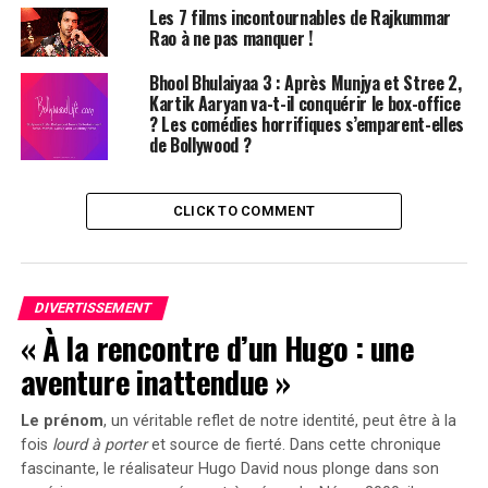
Les 7 films incontournables de Rajkummar
et Saba. Lorsque les rumeurs ont commencé à circuler,
Rao à ne pas manquer !
nous avions précisé que Saba ne pouvait pas assister au
mariage d’Anant et Radhika en raison d’un emploi du
Bhool Bhulaiyaa 3 : Après Munjya et Stree 2,
temps chargé pour un tournage. C’est pourquoi Hrithik
Kartik Aaryan va-t-il conquérir le box-office
? Les comédies horrifiques s’emparent-elles
Roshan était seul ! Tout va bien et ils sont vraiment
de Bollywood ?
amoureux l’un de l’autre. Ils se soutiennent
mutuellement, Hrithik ayant récemment promu la
nouvelle chanson de Saba.
À lire aussi – La star de Baby
CLICK TO COMMENT
John, Varun Dhawan, et Natasha Dalal vont louer la
maison de Hrithik Roshan à Mumbai ; ce superstar sera
leur nouveau voisin
DIVERTISSEMENT
Découvrez une vidéo de Hrithik
« À la rencontre d’un Hugo : une
aventure inattendue »
Roshan et Saba Azad
Le prénom
, un véritable reflet de notre identité, peut être à la
Dans le passé, Saba Azad a évoqué sa vie amoureuse avec
fois
lourd à porter
et source de
fierté
. Dans cette chronique
le superstar Hrithik Roshan et l’impact que cela a eu sur
fascinante, le réalisateur Hugo David nous plonge dans son
sa carrière. Sur les réseaux sociaux, elle a partagé son