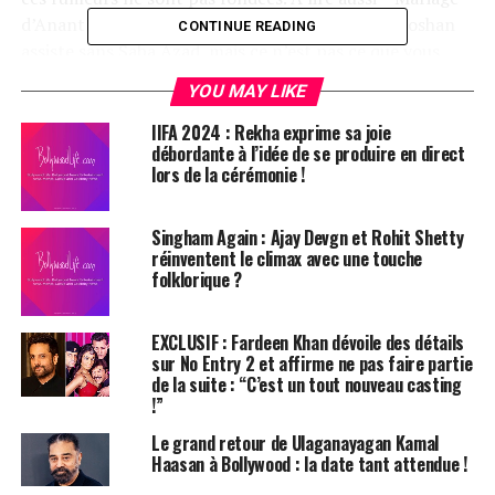
d’Anant Ambani et Radhika Merchant : Hrithik Roshan
CONTINUE READING
assiste sans Saba Azad, mais ce n’est pas ce que vous
pensez [Exclusif]
YOU MAY LIKE
Pour toutes les actualités et mises à jour sur le
IIFA 2024 : Rekha exprime sa joie
divertissement, suivez BollywoodLife sur WhatsApp.
débordante à l’idée de se produire en direct
lors de la cérémonie !
À lire aussi – Saba Azad parle de la perte de projets de
doublage après avoir commencé à sortir avec Hrithik
Roshan ; elle critique le mentalité patriarcale
Singham Again : Ajay Devgn et Rohit Shetty
réinventent le climax avec une touche
folklorique ?
Hrithik Roshan
et
Saba Azad
ont mis fin aux rumeurs
de rupture en étant photographiés ensemble lors d’une
sortie au cinéma. Hier soir, les amoureux ont été aperçus
EXCLUSIF : Fardeen Khan dévoile des détails
entrant dans une salle de cinéma pour voir Deadpool et
sur No Entry 2 et affirme ne pas faire partie
de la suite : “C’est un tout nouveau casting
Wolverine. Saba Azad tenait le bras d’Hrithik Roshan
!”
tandis que les caméras crépitaient. Rapidement, les
photos ont fait le tour de Reddit, avec des fans
Le grand retour de Ulaganayagan Kamal
Haasan à Bollywood : la date tant attendue !
affirmant qu’ils n’avaient pas rompu. Nous vous avions
déjà informés que tout allait bien entre Hrithik Roshan