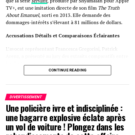
que la série
servant
, produite par Shyamalan pour Apple
TV+, est une imitation directe de son film
The Truth
About Emanuel
, sorti en 2013. Elle demande des
dommages-intérêts s’élevant à 81 millions de dollars.
Accusations Détails et Comparaisons Éclairantes
L’avocat représentant Francesca Gregorini, Patrick
Arenz, a présenté au jury des extraits comparatifs entre
les deux œuvres. Ces séquences illustrent une mère
prenant soin d’une poupée comme si c’était un véritable
CONTINUE READING
enfant, assistée par une nourrice. « C’est un cas
flagrant », a-t-il déclaré devant le jury selon
Variety. »Sans
Emanuel
, il n’y aurait pas eu de
Servant
. »
DIVERTISSEMENT
Une policière ivre et indisciplinée :
Divergences dans les Arguments Juridiques
une bagarre explosive éclate après
En réponse aux allégations portées contre lui, l’équipe
un vol de voiture ! Plongez dans les
juridique défendant Shyamalan soutient que Tony
Basgallop, le créateur britannique derrière la série