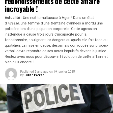
rebondissements de cette affaire
Servant
, avait commencé à développer ce projet bien
incroyable !
avant la sortie du film de Francesca Gregorini.
Actualité
: Une nuit tumultueuse à Agen ! Dans un état
« Elle cherche simplement à tirer profit d’un travail
d’
ivresse
, une femme d’une trentaine d’années a mordu une
qu’elle n’a pas conçu », a affirmé l’avocate Brittany
policière lors d’une palpation corporelle. Cette agression
Amadi lors du procès.En 2020, une première plainte
inattendue a causé trois jours d’incapacité pour la
avait été rejetée ; néanmoins, la cour d’appel avait
fonctionnaire, soulignant les dangers auxquels elle fait face au
rouvert l’affaire en considérant qu’il existait un débat
quotidien. La mise en cause, désormais convoquée sur procès-
verbal, devra répondre de ses actes impulsifs devant la justice.
légitime concernant les « similarités substantielles »
Restez avec nous pour découvrir l’évolution de cette affaire et
entre les deux œuvres.Cette affaire soulève des
bien plus encore !
questions cruciales sur l’originalité dans le secteur
cinématographique et pourrait avoir des conséquences
Published
2 ans ago
on
19 janvier 2025
significatives sur les droits d’auteur et la propriété
By
Julien Parker
intellectuelle dans l’univers du divertissement.