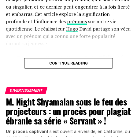
ou singulier, et ce dernier peut engendrer à la fois fierté
et embarras. Cet article explore la signification
profonde et l’influence des
prénoms
sur notre vie
quotidienne. Le réalisateur
Hugo
David partage son vécu
avec un prénom qui a connu une forte popularité
durant sa jeunesse.
une Naissance Sous le Signe de la Célébrité
CONTINUE READING
Hugo David est né en 2000 à
Tours
, une époque où le
prénom Hugo était en plein essor. Ses parents, Caroline
et Rodolphe, avaient envisagé d’autres choix comme
Enzo, également très en vogue à cette période. « Je
DIVERTISSEMENT
M. Night Shyamalan sous le feu des
pense que mes parents ont opté pour un prénom parmi
les plus répandus en France plutôt qu’en hommage à
projecteurs : un procès pour plagiat
Victor Hugo », confie-t-il.
ébranle sa série « Servant » !
Une Enfance Entourée d’Autres « Hugo »
Un procès captivant
s’est ouvert à Riverside, en Californie, où