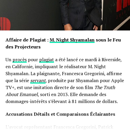
individu développe une relation particulière avec son
propre nom.
les prénoms ne sont pas simplement des désignations ;
ils portent avec eux des récits et influencent nos
interactions sociales depuis notre enfance jusqu’à l’âge
Affaire de Plagiat :
M. Night Shyamalan
sous le Feu
adulte.
des Projecteurs
Un
procès
pour
plagiat
a été lancé ce mardi à Riverside,
en Californie, impliquant le réalisateur M. Night
Shyamalan. La plaignante, Francesca Gregorini, affirme
que la série
servant
, produite par Shyamalan pour Apple
TV+, est une imitation directe de son film
The Truth
About Emanuel
, sorti en 2013. Elle demande des
dommages-intérêts s’élevant à 81 millions de dollars.
Accusations Détails et Comparaisons Éclairantes
L’avocat représentant Francesca Gregorini, Patrick