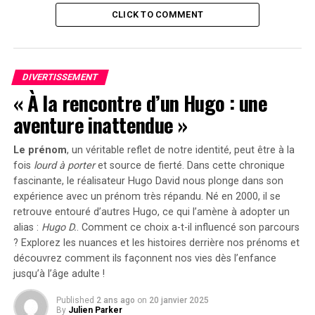
CLICK TO COMMENT
L’accident s’est produit vers 13 heures dans le comté de
Campbell, au Wyoming, à environ 250 miles au nord de
Cheyenne. Les pompiers du comté ont déclaré que
l’incendie causé par l’accident avait été maîtrisé et
DIVERTISSEMENT
qu’ils resteraient sur les lieux pour surveiller la
« À la rencontre d’un Hugo : une
situation.
aventure inattendue »
Le porte-parole du Conseil national de la sécurité des
Le prénom
, un véritable reflet de notre identité, peut être à la
transports, Keith Holloway, a indiqué que les premières
fois
lourd à porter
et source de
fierté
. Dans cette chronique
informations suggèrent que l’accident a été causé par
fascinante, le réalisateur Hugo David nous plonge dans son
un problème de pilote automatique. Une équipe
expérience avec un prénom très répandu. Né en 2000, il se
d’enquêteurs a été dépêchée sur les lieux pour examiner
retrouve entouré d’autres Hugo, ce qui l’amène à adopter un
l’épave.
alias :
Hugo D.
. Comment ce choix a-t-il influencé son parcours
? Explorez les nuances et les histoires derrière nos prénoms et
Une fois l’accès sécurisé, les enquêteurs commenceront
découvrez comment ils façonnent nos vies dès l’enfance
à documenter la scène et à analyser l’appareil. Un
jusqu’à l’âge adulte !
rapport préliminaire sur l’accident devrait être publié
Published
2 ans ago
on
20 janvier 2025
dans environ 30 jours, tandis qu’un rapport final,
By
Julien Parker