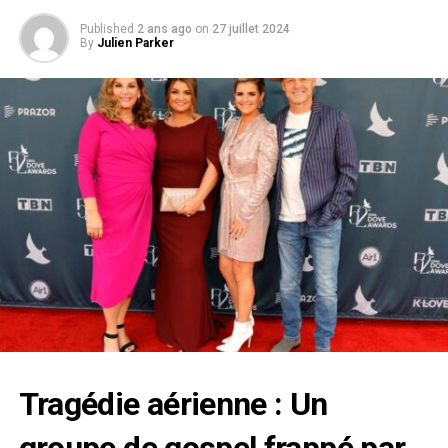
Published
2 ans ago
on
27 juillet 2024
By
Julien Parker
Tragédie aérienne : Un