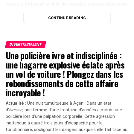
Arenz, a présenté au jury des extraits comparatifs entre
les deux œuvres. Ces séquences illustrent une mère
prenant soin d’une poupée comme si c’était un véritable
CONTINUE READING
enfant, assistée par une nourrice. « C’est un cas
flagrant », a-t-il déclaré devant le jury selon
Variety. »Sans
Emanuel
, il n’y aurait pas eu de
Servant
. »
DIVERTISSEMENT
Une policière ivre et indisciplinée :
Divergences dans les Arguments Juridiques
une bagarre explosive éclate après
En réponse aux allégations portées contre lui, l’équipe
un vol de voiture ! Plongez dans les
juridique défendant Shyamalan soutient que Tony
rebondissements de cette affaire
Basgallop, le créateur britannique derrière la série
Servant
, avait commencé à développer ce projet bien
incroyable !
avant la sortie du film de Francesca Gregorini.
Actualité
: Une nuit tumultueuse à Agen ! Dans un état
« Elle cherche simplement à tirer profit d’un travail
d’
ivresse
, une femme d’une trentaine d’années a mordu une
qu’elle n’a pas conçu », a affirmé l’avocate Brittany
policière lors d’une palpation corporelle. Cette agression
Amadi lors du procès.En 2020, une première plainte
inattendue a causé trois jours d’incapacité pour la
avait été rejetée ; néanmoins, la cour d’appel avait
fonctionnaire, soulignant les dangers auxquels elle fait face au