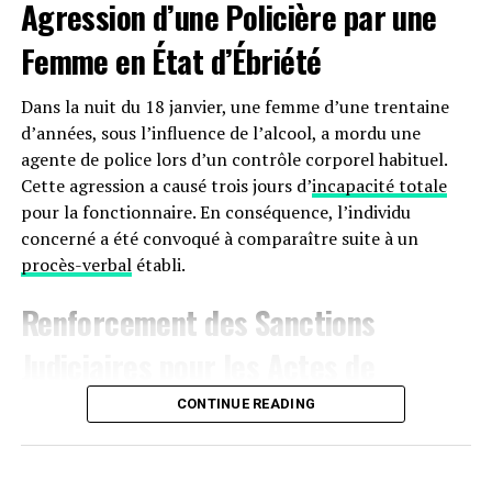
Agression d’une Policière par une
Femme en État d’Ébriété
Dans la nuit du 18 janvier, une femme d’une trentaine
d’années, sous l’influence de l’alcool, a mordu une
agente de police lors d’un contrôle corporel habituel.
Cette agression a causé trois jours d’
incapacité totale
pour la fonctionnaire. En conséquence, l’individu
concerné a été convoqué à comparaître suite à un
procès-verbal
établi.
Renforcement des Sanctions
Judiciaires pour les Actes de
Violence à
Agen
CONTINUE READING
Le 17 janvier aux alentours de 22 heures, une dispute
s’est produite sur le boulevard de la Liberté à Agen,