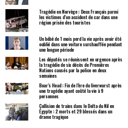
d’Amber, ainsi que Melodi Hodges, une amie de la
famille, et le couple Larry et Melissa Haynie.
Tragédie en Norvège : Deux Français parmi
les victimes d’un accident de car dans une
Malheureusement, il n’y a eu aucun survivant dans cet
région prisée des touristes
accident tragique.
Larry Haynie, qui était président du Conseil des
Un bébé de 1 mois perd la vie après avoir été
oublié dans une voiture surchauffée pendant
corrections de Géorgie, a été salué pour sa carrière
une longue période
dédiée au service public, comme l’a souligné le
gouverneur de Géorgie, Brian Kemp. Ce dernier a appelé
Les députés se réunissent en urgence après
la tragédie de six décès de Premières
la communauté à prier pour les familles touchées par
Nations causés par la police en deux
cette perte et pour les amis du milieu de la musique
semaines
gospel qui pleurent également des proches.
Boar’s Head : Fin de l’ère du liverwurst après
une tragédie ayant coûté la vie à 9
Le groupe se rendait à une croisière organisée par
personnes
Gaither Music Group, qui rassemble de nombreux
artistes de gospel. Selon les informations fournies,
Collision de trains dans le Delta du Nil en
Égypte : 2 morts et 29 blessés dans un
Melodi Hodges était assistante pour le groupe, tandis
drame tragique
que Larry Haynie pilotait l’avion, un Pilatus PC-12/47E,
avec sa femme à ses côtés.