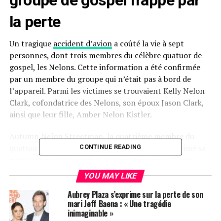
groupe de gospel frappé par
la perte
Un tragique
accident d’avion
a coûté la vie à sept
personnes, dont trois membres du célèbre quatuor de
gospel, les Nelons. Cette information a été confirmée
par un membre du groupe qui n’était pas à bord de
l’appareil. Parmi les victimes se trouvaient Kelly Nelon
Clark, cofondatrice des Nelons, son époux Jason Clark,
ainsi que leur fille, Amber Nelon Kistler.
Autumn Nelon Streetman, la quatrième membre du
quatuor basé en Géorgie et sœur d’Amber, a exprimé sa
CONTINUE READING
gratitude pour les prières et le
soutien
reçus. Elle a
également mentionné son mari, Jamie, et leur futur fils,
YOU MAY LIKE
ainsi que les parents de Jason, Dan et Linda Clark, dans
Aubrey Plaza s’exprime sur la perte de son
sa déclaration.
mari Jeff Baena : « Une tragédie
inimaginable »
Les autres victimes incluent Nathan Kistler, le mari