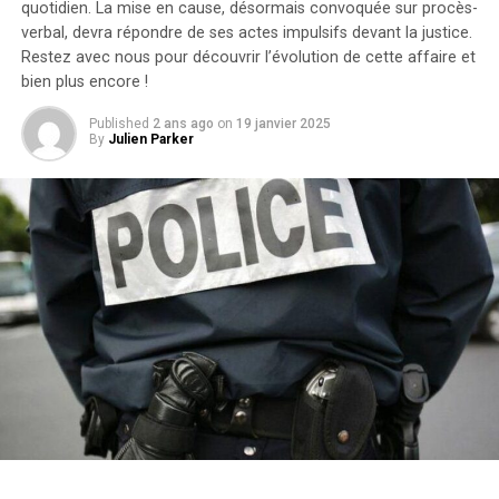
rouvert l’affaire en considérant qu’il existait un débat
quotidien. La mise en cause, désormais convoquée sur procès-
verbal, devra répondre de ses actes impulsifs devant la justice.
légitime concernant les « similarités substantielles »
Restez avec nous pour découvrir l’évolution de cette affaire et
entre les deux œuvres.Cette affaire soulève des
bien plus encore !
questions cruciales sur l’originalité dans le secteur
cinématographique et pourrait avoir des conséquences
Published
2 ans ago
on
19 janvier 2025
significatives sur les droits d’auteur et la propriété
By
Julien Parker
intellectuelle dans l’univers du divertissement.