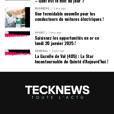
– Quel est le mot du jour ?
tribunal local fin avril.
BUSINESS
2 ans ago
Une formidable nouvelle pour les
conducteurs de voitures électriques !
SPORT
2 ans ago
Saisissez les opportunités en or ce
lundi 20 janvier 2025 !
GÉNÉRAL
2 ans ago
La Gazelle de Val (405) : La Star
Incontournable du Quinté d’Aujourd’hui !