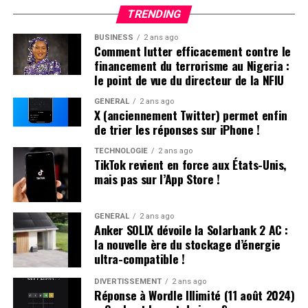
impliquant trois hommes. L’un des participants, avec
TRENDING
des marques visibles sur son manteau, a déclaré avoir
BUSINESS
2 ans ago
été attaqué au couteau par les deux autres. Ces derniers
Comment lutter efficacement contre le
ont rejeté les accusations lors de leur interrogatoire.
financement du terrorisme au Nigeria :
Déjà sous le coup d’une obligation de quitter le
le point de vue du directeur de la NFIU
territoire (OQTF), ils ont reçu une nouvelle OQTF
GÉNÉRAL
2 ans ago
accompagnée d’une assignation à résidence. La victime
X (anciennement Twitter) permet enfin
n’a pas porté plainte et était introuvable à son domicile.
de trier les réponses sur iPhone !
TECHNOLOGIE
2 ans ago
Affrontements et Tentative de Vol :
TikTok revient en force aux États-Unis,
mais pas sur l’App Store !
Comparution au Tribunal en Avril
Un autre incident s’est produit à Villeneuve-sur-Lot où
GÉNÉRAL
2 ans ago
Anker SOLIX dévoile la Solarbank 2 AC :
plusieurs individus se sont battus après avoir reçu des
la nouvelle ère du stockage d’énergie
menaces liées à un vol automobile avorté. Le parquet a
ultra-compatible !
décidé de poursuivre trois passagers en leur proposant
une comparution sur reconnaissance préalable de
DIVERTISSEMENT
2 ans ago
Réponse à Wordle Illimité (11 août 2024)
culpabilité (CRPC). Ils devront se présenter devant le