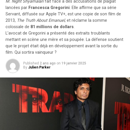
M. Night Shyamalan
fait face à des accusations de plagiat
Dès son plus jeune âge, Hugo se retrouve entouré
lancées par
Francesca Gregorini
. Elle affirme que sa série
d’autres enfants portant le même nom. Selon les
Servant
, diffusée sur Apple TV+, est une copie de son film de
statistiques de l’Insee,7 694 garçons ont été
2013,
The Truth About Emanuel
, et réclame la somme
prénommés Hugo en 2000,faisant de ce prénom le
colossale de
81 millions de dollars
.
quatrième plus populaire cette année-là. À l’école
L’avocat de Gregorini a présenté des extraits troublants
primaire,il côtoie plusieurs camarades appelés Thibault
mettant en scène une mère et sa poupée. La défense soutient
et autres prénoms similaires. Pour éviter toute
que le projet était déjà en développement avant la sortie du
confusion lors des appels en classe, les enseignants
film. Qui sortira vainqueur ?
ajoutent souvent la première lettre du nom de famille
Published
2 ans ago
on
19 janvier 2025
après le prénom : ainsi devient-il rapidement « Hugo
By
Julien Parker
D. », un surnom auquel il s’habitue sans arduousé.
Pensées sur l’Identité Associée au
Prénom
Le choix d’un prénom peut avoir un impact significatif
sur notre identité personnelle tout au long de notre
existence. Que ce soit pour se distinguer ou pour
s’intégrer dans un groupe social spécifique, chaque