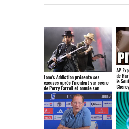
AP Exp
de Har
Jane’s Addiction présente ses
le Sou
excuses après l’incident sur scène
Cheney
de Perry Farrell et annule son
prochain concert !