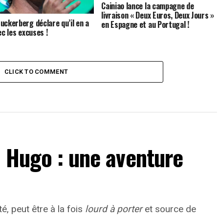
Cainiao lance la campagne de
livraison « Deux Euros, Deux Jours »
uckerberg déclare qu’il en a
en Espagne et au Portugal !
ec les excuses !
CLICK TO COMMENT
n Hugo : une aventure
té, peut être à la fois
lourd à porter
et source de