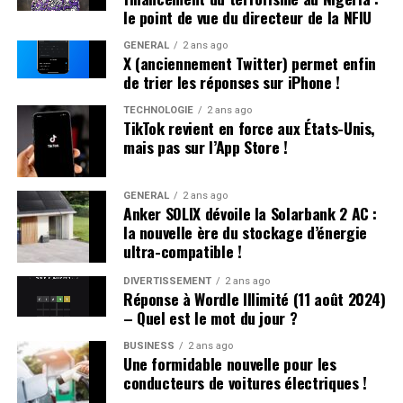
Déjà sous le coup d’une obligation de quitter le
le point de vue du directeur de la NFIU
territoire (OQTF), ils ont reçu une nouvelle OQTF
GÉNÉRAL
2 ans ago
accompagnée d’une assignation à résidence. La victime
X (anciennement Twitter) permet enfin
n’a pas porté plainte et était introuvable à son domicile.
de trier les réponses sur iPhone !
TECHNOLOGIE
2 ans ago
Affrontements et Tentative de Vol :
TikTok revient en force aux États-Unis,
mais pas sur l’App Store !
Comparution au Tribunal en Avril
Un autre incident s’est produit à Villeneuve-sur-Lot où
GÉNÉRAL
2 ans ago
Anker SOLIX dévoile la Solarbank 2 AC :
plusieurs individus se sont battus après avoir reçu des
la nouvelle ère du stockage d’énergie
menaces liées à un vol automobile avorté. Le parquet a
ultra-compatible !
décidé de poursuivre trois passagers en leur proposant
une comparution sur reconnaissance préalable de
DIVERTISSEMENT
2 ans ago
Réponse à Wordle Illimité (11 août 2024)
culpabilité (CRPC). Ils devront se présenter devant le
– Quel est le mot du jour ?
tribunal local fin avril.
BUSINESS
2 ans ago
Une formidable nouvelle pour les
conducteurs de voitures électriques !