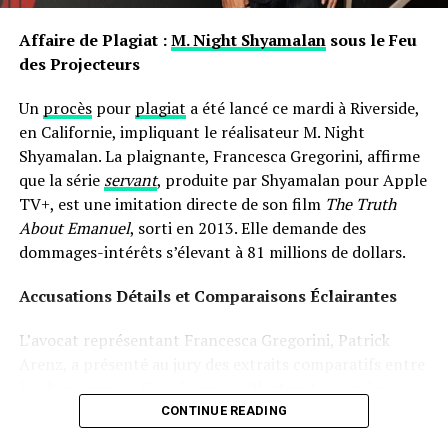
ils portent avec eux des récits et influencent nos
interactions sociales depuis notre enfance jusqu’à l’âge
Affaire de Plagiat :
M. Night Shyamalan
sous le Feu
adulte.
des Projecteurs
Un
procès
pour
plagiat
a été lancé ce mardi à Riverside,
en Californie, impliquant le réalisateur M. Night
Shyamalan. La plaignante, Francesca Gregorini, affirme
que la série
servant
, produite par Shyamalan pour Apple
TV+, est une imitation directe de son film
The Truth
About Emanuel
, sorti en 2013. Elle demande des
dommages-intérêts s’élevant à 81 millions de dollars.
Accusations Détails et Comparaisons Éclairantes
L’avocat représentant Francesca Gregorini, Patrick
Arenz, a présenté au jury des extraits comparatifs entre
les deux œuvres. Ces séquences illustrent une mère
prenant soin d’une poupée comme si c’était un véritable
CONTINUE READING
enfant, assistée par une nourrice. « C’est un cas