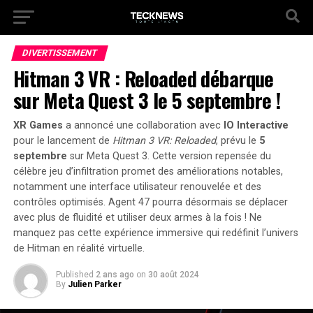
DIVERTISSEMENT
Hitman 3 VR : Reloaded débarque
sur Meta Quest 3 le 5 septembre !
XR Games
a annoncé une collaboration avec
IO Interactive
pour le lancement de
Hitman 3 VR: Reloaded
, prévu le
5
septembre
sur Meta Quest 3. Cette version repensée du
célèbre jeu d’infiltration promet des améliorations notables,
notamment une interface utilisateur renouvelée et des
contrôles optimisés. Agent 47 pourra désormais se déplacer
avec plus de fluidité et utiliser deux armes à la fois ! Ne
manquez pas cette expérience immersive qui redéfinit l’univers
de Hitman en réalité virtuelle.
Published
2 ans ago
on
30 août 2024
By
Julien Parker