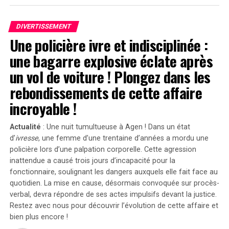
flagrant », a-t-il déclaré devant le jury selon
Variety. »Sans
Emanuel
, il n’y aurait pas eu de
Servant
. »
DIVERTISSEMENT
Une policière ivre et indisciplinée :
Divergences dans les Arguments Juridiques
une bagarre explosive éclate après
En réponse aux allégations portées contre lui, l’équipe
un vol de voiture ! Plongez dans les
juridique défendant Shyamalan soutient que Tony
rebondissements de cette affaire
Basgallop, le créateur britannique derrière la série
Servant
, avait commencé à développer ce projet bien
incroyable !
avant la sortie du film de Francesca Gregorini.
Actualité
: Une nuit tumultueuse à Agen ! Dans un état
« Elle cherche simplement à tirer profit d’un travail
d’
ivresse
, une femme d’une trentaine d’années a mordu une
qu’elle n’a pas conçu », a affirmé l’avocate Brittany
policière lors d’une palpation corporelle. Cette agression
Amadi lors du procès.En 2020, une première plainte
inattendue a causé trois jours d’incapacité pour la
avait été rejetée ; néanmoins, la cour d’appel avait
fonctionnaire, soulignant les dangers auxquels elle fait face au
rouvert l’affaire en considérant qu’il existait un débat
quotidien. La mise en cause, désormais convoquée sur procès-
verbal, devra répondre de ses actes impulsifs devant la justice.
légitime concernant les « similarités substantielles »
Restez avec nous pour découvrir l’évolution de cette affaire et
entre les deux œuvres.Cette affaire soulève des
bien plus encore !
questions cruciales sur l’originalité dans le secteur