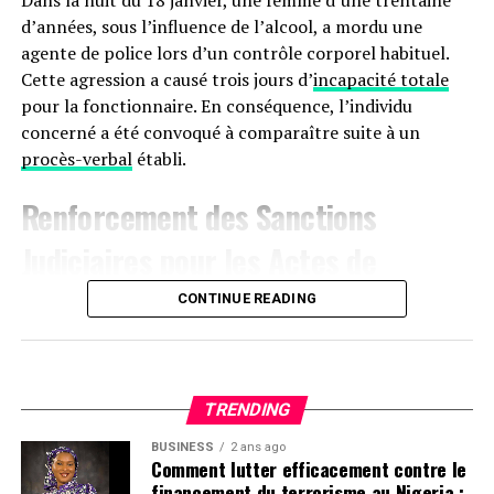
Dans la nuit du 18 janvier, une femme d’une trentaine
d’années, sous l’influence de l’alcool, a mordu une
agente de police lors d’un contrôle corporel habituel.
Cette agression a causé trois jours d’
incapacité totale
pour la fonctionnaire. En conséquence, l’individu
concerné a été convoqué à comparaître suite à un
procès-verbal
établi.
Renforcement des Sanctions
Judiciaires pour les Actes de
Violence à
Agen
CONTINUE READING
Le 17 janvier aux alentours de 22 heures, une dispute
s’est produite sur le boulevard de la Liberté à Agen,
impliquant trois hommes. L’un des participants, avec
TRENDING
des marques visibles sur son manteau, a déclaré avoir
BUSINESS
2 ans ago
été attaqué au couteau par les deux autres. Ces derniers
Comment lutter efficacement contre le
ont rejeté les accusations lors de leur interrogatoire.
financement du terrorisme au Nigeria :