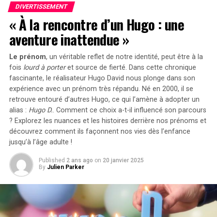
DIVERTISSEMENT
« À la rencontre d’un Hugo : une
Actuellement, Hitman 3 VR : Reloaded est disponible en
précommande sur la boutique Meta Horizon.
aventure inattendue »
Le prénom
, un véritable reflet de notre identité, peut être à la
RELATED TOPICS:
HITMAN 3
JEU VIDÉO
JEUX VIDÉO
fois
lourd à porter
et source de
fierté
. Dans cette chronique
META QUEST 3
RÉALITÉ VIRTUELLE
RELOADED
SORTIE
fascinante, le réalisateur Hugo David nous plonge dans son
VR
expérience avec un prénom très répandu. Né en 2000, il se
UP NEXT
retrouve entouré d’autres Hugo, ce qui l’amène à adopter un
Gabrielle Union et Dwyane Wade célèbrent leur 10e
alias :
Hugo D.
. Comment ce choix a-t-il influencé son parcours
anniversaire de mariage avec une cérémonie de
? Explorez les nuances et les histoires derrière nos prénoms et
renouvellement des vœux (photos/vidéo)
découvrez comment ils façonnent nos vies dès l’enfance
jusqu’à l’âge adulte !
DON'T MISS
Facebook admet que son nouvel icône d’application
n’était finalement qu’un bug !
Published
2 ans ago
on
20 janvier 2025
By
Julien Parker