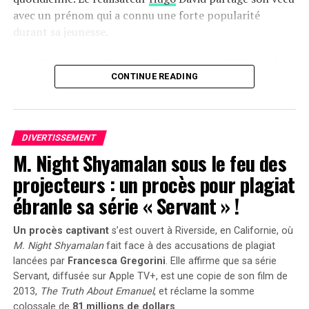
avec un prénom qui a connu une forte popularité
durant sa jeunesse.
une Naissance Sous le Signe de la Célébrité
CONTINUE READING
Hugo David est né en 2000 à
Tours
, une époque où le
prénom Hugo était en plein essor. Ses parents, Caroline
et Rodolphe, avaient envisagé d’autres choix comme
Enzo, également très en vogue à cette période. « Je
DIVERTISSEMENT
M. Night Shyamalan sous le feu des
pense que mes parents ont opté pour un prénom parmi
les plus répandus en France plutôt qu’en hommage à
projecteurs : un procès pour plagiat
Victor Hugo », confie-t-il.
ébranle sa série « Servant » !
Une Enfance Entourée d’Autres « Hugo »
Un procès captivant
s’est ouvert à Riverside, en Californie, où
M. Night Shyamalan
fait face à des accusations de plagiat
Dès son plus jeune âge, Hugo se retrouve entouré
lancées par
Francesca Gregorini
. Elle affirme que sa série
d’autres enfants portant le même nom. Selon les
Servant
, diffusée sur Apple TV+, est une copie de son film de
statistiques de l’Insee,7 694 garçons ont été
2013,
The Truth About Emanuel
, et réclame la somme
prénommés Hugo en 2000,faisant de ce prénom le
colossale de
81 millions de dollars
.