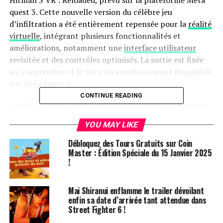
quest 3. Cette nouvelle version du célèbre jeu
d’infiltration a été entièrement repensée pour la
réalité
virtuelle
, intégrant plusieurs fonctionnalités et
améliorations, notamment une
interface utilisateur
revisitée et des contrôles optimisés. La sortie est fixée
au 5 septembre et le titre sera exclusivement disponible
sur Meta Quest 3.
CONTINUE READING
Améliorations significatives par rapport à l’original
YOU MAY LIKE
Hitman 3 avait déjà introduit un mode VR peu après son
lancement initial, grâce aux efforts des développeurs
Débloquez des Tours Gratuits sur Coin
d’origine qui avaient conçu une expérience pour PSVR,
Master : Édition Spéciale du 15 Janvier 2025
!
avant de l’étendre aux utilisateurs PC. Cependant,
Reloaded se distingue comme une version remaniée qui
répond à certaines critiques formulées concernant les
Mai Shiranui enflamme le trailer dévoilant
schémas de contrôle en réalité virtuelle du jeu original.
enfin sa date d’arrivée tant attendue dans
Street Fighter 6 !
Dans cette nouvelle itération d’XR Games, le
personnage principal, Agent 47, bénéficie de