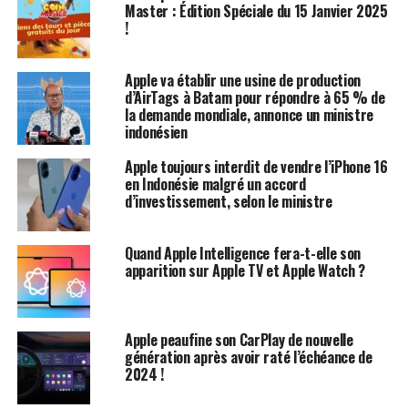
Pro, permettant de revivre les jeux de l’expérience VR
Master : Édition Spéciale du 15 Janvier 2025
!
éphémère de Nintendo des années 90. L’application est
également compatible avec l’iPhone et l’iPad, bien que
sans l’effet 3D. Bien que cela puisse sembler voué à
Apple va établir une usine de production
l’échec, ce n’est pas tant les jeux qui ont échoué, mais
d’AirTags à Batam pour répondre à 65 % de
la demande mondiale, annonce un ministre
plutôt le matériel de‍ Nintendo qui⁢ a plombé les ventes
indonésien
du Virtual Boy.
Apple toujours interdit de vendre l’iPhone 16
Un héritage limité mais prometteur
en Indonésie malgré un accord
d’investissement, selon le ministre
Le Nintendo Virtual Boy (NVB) n’est⁣ resté sur le marché
​qu’un ‍an avant d’être retiré, avec seulement 22 jeux
Quand Apple Intelligence fera-t-elle son
développés pour lui.⁣ Cependant, Gastineau a mentionné
apparition sur Apple TV et Apple Watch ?
que l’émulateur prend également en charge des titres
créés par des passionnés. Que ce soit pour revivre les‌
classiques ou découvrir des créations d’amateurs, il y a
Apple peaufine son CarPlay de nouvelle
de quoi s’amuser.
génération après avoir raté l’échéance de
2024 !
Améliorations par rapport à l’original