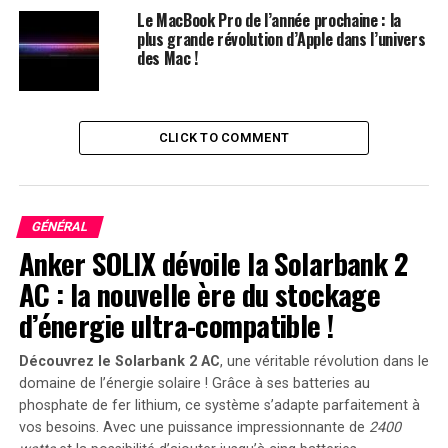
Le MacBook Pro de l’année prochaine : la
L’application ⁢corrige également ⁢le principal
plus grande révolution d’Apple dans l’univers
⁢inconvénient du NVB. Les utilisateurs qui ont⁢ essayé la
des Mac !
console quasi-VR en 1995 et 1996 se plaignaient de
‍maux de tête. Ce désagrément était probablement dû ⁢à
la combinaison des graphismes monochromes rouge et
CLICK TO COMMENT
noir et de⁣ la technique de vision ‌3D ⁢parallax utilisée. Le
Vision Pro, avec son affichage stéréoscopique, rend les
applications sur un écran virtuel, ce qui aide ‌à réduire ‍la
fatigue oculaire souvent associée à l’isolement visuel,
GÉNÉRAL
comme c’était le cas avec le NVB.
Anker SOLIX dévoile la Solarbank 2
AC : la nouvelle ère du stockage
Personnalisation des ⁣couleurs et
d’énergie ultra-compatible !
confort visuel
Découvrez le Solarbank 2 AC
, une véritable révolution dans le
L’application propose également une option pour
domaine de l’énergie solaire ! Grâce à ses batteries au
visualiser les jeux dans le motif ⁢traditionnel ⁣rouge sur
phosphate de fer lithium, ce système s’adapte parfaitement à
noir, ou avec des schémas de couleurs entièrement
vos besoins. Avec une puissance impressionnante de
2400
personnalisables. Les utilisateurs peuvent modifier les