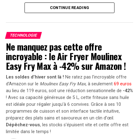
trouver et peuvent se vendre entre 300 et 3 000 dollars
Capacité et flexibilité Énergétique
CONTINUE READING
‍sur des ⁤sites comme eBay ou JustPressPlay.
Avec une capacité maximale d’injection dans le réseau
RELATED TOPICS:
APPLE
ÉMULATEURS
JEUX VIDÉO
domestique atteignant 1200 watts,le Solarbank 2 AC
VIRTUAL BOY
VISION PRO
TECHNOLOGIE
peut être associé à deux régulateurs solaires MPPT. Cela
Ne manquez pas cette offre
UP NEXT
ouvre la possibilité d’ajouter jusqu’à 1200 watts
Les humains manipulent les IA grâce à la théorie des
incroyable : le Air Fryer Moulinex
supplémentaires via des panneaux solaires additionnels,
jeux !
portant ainsi la puissance totale à un impressionnant
Easy Fry Max à -42% sur Amazon !
DON'T MISS
2400 watts
. Pour les utilisateurs nécessitant davantage
Des scientifiques d’Oxford dévoilent un matériau
de stockage énergétique, il est possible d’intégrer
Les soldes d’hiver sont là !
Ne ratez pas l’incroyable offre
révolutionnaire qui transforme les objets du quotidien
jusqu’à cinq batteries supplémentaires de 1,6
d’Amazon sur le
Moulinex Easy Fry Max
, à seulement
69 euros
en panneaux solaires !
kilowattheure chacune, augmentant la capacité totale à
au lieu de 119 euros, soit une réduction sensationnelle de
-42%
! Avec sa capacité généreuse de 5 L, cette friteuse sans huile
9,6 kilowattheures
.
est idéale pour régaler jusqu’à 6 convives. Grâce à ses 10
Intégration dans un Écosystème
programmes de cuisson et son interface tactile intuitive,
préparez des plats sains et savoureux en un clin d’œil.
Intelligent
Dépêchez-vous
, les stocks s’épuisent vite et cette offre est
limitée dans le temps !