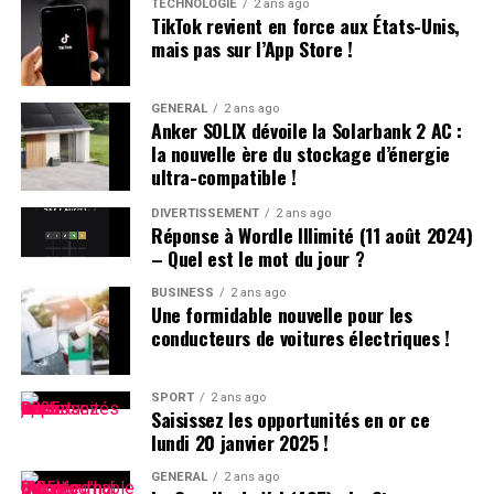
la société.
TECHNOLOGIE
2 ans ago
TikTok revient en force aux États-Unis,
mais pas sur l’App Store !
Il est crucial de souligner que les utilisateurs américains
ayant déjà installé TikTok peuvent toujours accéder au
service. Cependant, ils ne recevront plus aucune mise à
GÉNÉRAL
2 ans ago
Anker SOLIX dévoile la Solarbank 2 AC :
jour future de l’application. L’avenir du réseau social
la nouvelle ère du stockage d’énergie
pourrait dépendre des décisions du nouveau président
ultra-compatible !
des États-Unis.
DIVERTISSEMENT
2 ans ago
Réponse à Wordle Illimité (11 août 2024)
DÉCLARATION DE TIKTOK :
– Quel est le mot du jour ?
BUSINESS
2 ans ago
>
Une formidable nouvelle pour les
conducteurs de voitures électriques !
En collaboration avec nos
partenaires techniques,
SPORT
2 ans ago
Saisissez les opportunités en or ce
nous travaillons activement
lundi 20 janvier 2025 !
à rétablir notre service.
GÉNÉRAL
2 ans ago