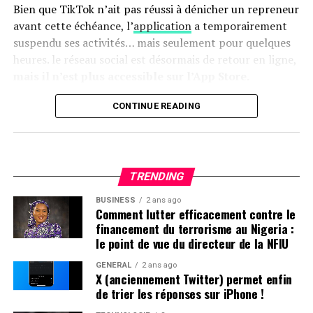
Bien que TikTok n’ait pas réussi à dénicher un repreneur
avant cette échéance, l’
application
a temporairement
Pour accéder à cette remise exceptionnelle :
suspendu ses activités… mais seulement pour quelques
heures. le réseau social est désormais de retour en ligne,
mais il n’est plus accessible sur l’App Store.
Retour de TikTok : Une Absence
CONTINUE READING
Persistante sur l’App Store
Apple a expliqué sa décision de
retirer TikTok de son
TRENDING
App store par un communiqué officiel.
«
Apple doit
respecter les lois en vigueur dans les régions où elle
BUSINESS
2 ans ago
Comment lutter efficacement contre le
opère. Selon la loi Protecting Americans from Foreign
financement du terrorisme au Nigeria :
Adversary Controlled Applications act, les applications
le point de vue du directeur de la NFIU
développées par ByteDance ltd., y compris TikTok et ses
filiales comme CapCut et Lemon8, ne pourront plus être
GÉNÉRAL
2 ans ago
X (anciennement Twitter) permet enfin
téléchargées ou mises à jour sur l’App Store pour les
de trier les réponses sur iPhone !
utilisateurs américains après le 19 janvier 2025
», précise