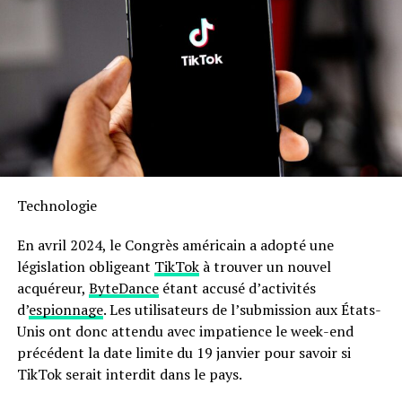
ainsi que des options pour bacon et desserts comme les
pizzas ,cet appareil répond aux besoins variés des
familles modernes. De plus, Moulinex met à disposition
un livre numérique rempli de recettes accessible via QR
Code afin que vous puissiez facilement trouver
l’inspiration culinaire lorsque nécessaire.
Sa capacité généreuse permet non seulement la
préparation rapide mais aussi économique : jusqu’à 70 %
Technologie
moins énergivore et presque deux fois plus rapide qu’un
four traditionnel ! Son interface intuitive avec écran
En avril 2024, le Congrès américain a adopté une
tactile facilite son utilisation quotidienne.
législation obligeant
TikTok
à trouver un nouvel
acquéreur,
ByteDance
étant accusé d’activités
en outre, le panier antiadhésif compatible lave-vaisselle
d’
espionnage
. Les utilisateurs de l’submission aux États-
simplifie grandement l’entretien après chaque
Unis ont donc attendu avec impatience le week-end
utilisation. N’oubliez pas qu’il s’agit là encore d’une
précédent la date limite du 19 janvier pour savoir si
offre temporaire ; ne tardez donc pas si vous souhaitez
TikTok serait interdit dans le pays.
profiter du meilleur prix possible sur cette friteuse
innovante !