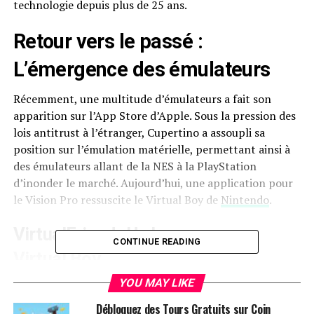
technologie depuis plus ⁢de 25 ans.
Retour vers le passé :
L’émergence des émulateurs
Récemment, une multitude⁣ d’émulateurs ⁣a fait son
apparition sur l’App Store d’Apple. Sous la pression des​
lois ⁤antitrust à l’étranger, Cupertino a assoupli sa
position sur​ l’émulation matérielle, permettant ainsi​ à
des émulateurs allant de‌ la NES ​à la ‍PlayStation
d’inonder le‍ marché. Aujourd’hui, une application⁢ pour
le Vision Pro ressuscite le Virtual Boy de
Nintendo
.
VirtualFriend : Un hommage au
CONTINUE READING
Virtual Boy
YOU MAY LIKE
Le développeur Adam Gastineau⁢ a récemment lancé‍
« VirtualFriend – Émulateur VB » pour l’Apple Vision ​
Débloquez des Tours Gratuits sur Coin