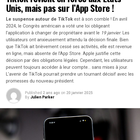
rapide pour cet article qui bénéficie d’une garantie de
Unis, mais pas sur l’App Store !
deux ans. En outre, il existe une option de paiement
échelonné en quatre fois sans frais sur ce modèle. Enfin,
Le suspense autour de TikTok
est à son comble ! En avril
sachez que vous avez la possibilité de changer d’avis et
2024, le Congrès américain a voté une loi obligeant
retourner le produit gratuitement dans un délai de 30
l’application à changer de propriétaire avant le
19 janvier
. Les
utilisateurs ont anxieusement attendu la décision finale. Bien
jours afin d’obtenir un
remboursement intégral
.
que TikTok ait brièvement cessé ses activités, elle est revenue
Moulinex Easy Fry Max : cuisinez
en ligne, mais
absente de l’App Store
. Apple justifie cette
décision par des obligations légales. Cependant, les utilisateurs
sainement pour toute la famille
peuvent toujours accéder à leur compte… sans mises à jour.
L’avenir de TikTok pourrait prendre un tournant décisif avec les
Le moulinex Easy Fry Max fonctionne comme un four à
promesses du nouveau président.
air chaud permettant la préparation de plats savoureux
Published
2 ans ago
on
20 janvier 2025
tout en utilisant peu ou pas du tout d’huile. En plus des
By
Julien Parker
frites croustillantes qu’il réalise parfaitement, cet
appareil se révèle très polyvalent et peut cuisiner une
multitude d’autres recettes.
avec ses dix programmes prédéfinis adaptés à divers
ingrédients tels que poulet,steak,poisson ou légumes