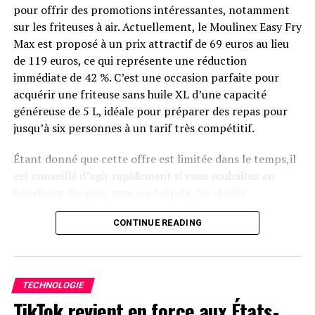
intempéries tout en étant capable de fonctionner dans
pour offrir des promotions intéressantes, notamment
des températures variant entre -20 °C et +55 °C.
sur les friteuses à air. Actuellement, le Moulinex Easy Fry
Max est proposé à un prix attractif de 69 euros au lieu
Disponibilité et Offres
de 119 euros, ce qui représente une réduction
Promotionnelles
immédiate de 42 %. C’est une occasion parfaite pour
acquérir une friteuse sans huile XL d’une capacité
généreuse de 5 L, idéale pour préparer des repas pour
Le solarbank 2 AC est disponible sur le site officiel
jusqu’à six personnes à un tarif très compétitif.
d’Anker SOLIX ainsi que sur Amazon au prix standard de
1299 euros
. Cependant, une offre promotionnelle
Étant donné que cette offre est limitée dans le temps,il
« early bird » sera active du
20 janvier au 23 février
est conseillé d’agir rapidement si vous souhaitez en
2025
, permettant aux acheteurs intéressés d’acquérir
bénéficier. De plus, avec un tel prix, les stocks
cet appareil dès
999 euros
! Cette promotion inclut
pourraient s’épuiser rapidement. Ce modèle se classe
également un compteur Anker SOLIX Smart offert pour
CONTINUE READING
parmi les meilleures ventes sur Amazon avec plus de
chaque commande passée durant cette période spéciale.
1000 unités écoulées le mois dernier.
le Solarbank 2 AC représente une avancée significative
Profitez des offres sur Amazon
dans le domaine du stockage énergétique domestique
TECHNOLOGIE
grâce à ses caractéristiques techniques avancées et son
TikTok revient en force aux États-
Amazon propose également la
livraison gratuite
et
engagement envers la durabilité environnementale.