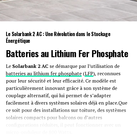
Les seuls inconvénients de VirtualFriend ‍sont ⁢l’absence
de ⁤jeux préinstallés et l’absence d’une méthode intuitive
pour parcourir et importer des titres sur l’iPhone. Il
faudra trouver les
ROMs
en ​ligne et les télécharger sur​
Le Solarbank 2 AC : Une Révolution dans le Stockage
l’iPhone, puis utiliser le navigateur de fichiers de VF
Énergétique
pour les importer dans la bibliothèque de l’application.‌
Batteries au Lithium Fer Phosphate
Cependant, cela est courant avec‍ la ‌plupart des
émulateurs ​iOS, et étant donné que c’est une
Le
Solarbank 2 AC
se démarque par l’utilisation de
application gratuite, il n’y a pas vraiment de raison de
batteries au lithium fer phosphate
(
LFP
), reconnues
se​ plaindre.
pour leur sécurité et leur efficacité. Ce modèle est
particulièrement innovant grâce à son système de
Un​ anniversaire marquant
couplage alternatif, qui lui permet de s’adapter
facilement à divers systèmes solaires déjà en place.Que
La sortie de VirtualFriend coïncide avec le 29e
ce soit pour des installations sur toiture, des systèmes
anniversaire du Virtual ⁣Boy. Cette‌ plateforme de jeu
solaires compacts pour balcons ou d’autres
novatrice était en avance sur son‌ temps et, bien⁢ qu’elle
configurations réduites, il peut fonctionner avec un
n’ait‍ pas connu le succès en 1995, elle est aujourd’hui
micro-onduleur de 800 Watts.
très ⁣recherchée. Les ‌NVB fonctionnels​ sont difficiles à