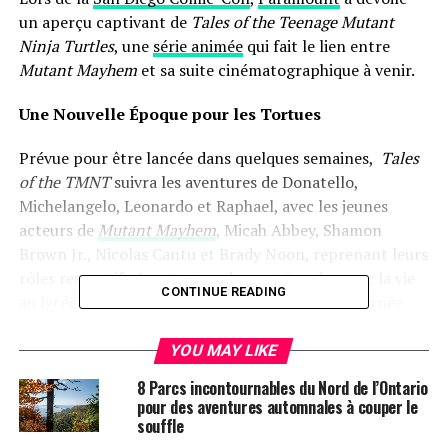
un⁣ aperçu captivant de
Tales of the Teenage Mutant
Ninja Turtles
, une‍
série animée
qui fait le⁢ lien entre
Mutant⁤ Mayhem
et sa suite⁣ cinématographique à venir.
Une Nouvelle ‍Époque ⁢pour les Tortues
Prévue pour être lancée⁣ dans​ quelques semaines, ‌
Tales​
of the TMNT
suivra les aventures de‌ Donatello,
⁢Michelangelo, Leonardo et Raphael, avec les jeunes
acteurs de
Mutant Mayhem
, Micah Abbey, Shamon
⁤Brown Jr., Nicolas Cantu et Brady Noon, reprenant leurs
rôles respectifs. Les‌ tortues devront jongler avec la vie⁢
CONTINUE READING
au lycée tout en se liant d’amitié avec April,​ incarnée
par ⁤Ayo Edebiri, qui revient également dans son rôle.
YOU MAY LIKE
Un Nouveau ⁣Danger Émerge
8 Parcs incontournables du Nord de l’Ontario
pour des aventures automnales à couper le
Cependant, l’arrivée d’une ​menace inédite dans la ville,
souffle
représentée par l’anti-mutant ⁣Bishop et une ‍armée de⁢