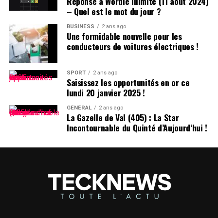
Réponse à Wordle Illimité (11 août 2024)
DÉCLARATION DE TIKTOK :
– Quel est le mot du jour ?
BUSINESS
2 ans ago
>
Une formidable nouvelle pour les
conducteurs de voitures électriques !
En collaboration avec nos
partenaires techniques,
SPORT
2 ans ago
Saisissez les opportunités en or ce
nous travaillons activement
lundi 20 janvier 2025 !
à rétablir notre service.
GÉNÉRAL
2 ans ago
La Gazelle de Val (405) : La Star
Nous remercions le
Incontournable du Quinté d’Aujourd’hui !
président Trump pour avoir
clarifié la situation et
rassuré nos partenaires
qu’ils ne subiront aucune
sanction en continuant