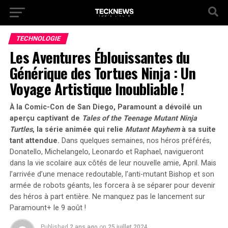
TECHNOLOGIE
Les Aventures Éblouissantes du
Générique des Tortues Ninja : Un
Voyage Artistique Inoubliable !
À la Comic-Con de San Diego, Paramount a dévoilé un
aperçu captivant de
Tales of the Teenage Mutant Ninja
Turtles
, la série animée qui relie
Mutant Mayhem
à sa suite
tant attendue.
Dans quelques semaines, nos héros préférés,
Donatello, Michelangelo, Leonardo et Raphael, navigueront
dans la vie scolaire aux côtés de leur nouvelle amie, April.
Mais
l’arrivée d’une menace redoutable, l’anti-mutant Bishop et son
armée de robots géants, les forcera à se séparer pour devenir
des héros à part entière.
Ne manquez pas le lancement sur
Paramount+ le 9 août !
Published
2 ans ago
on
25 juillet 2024