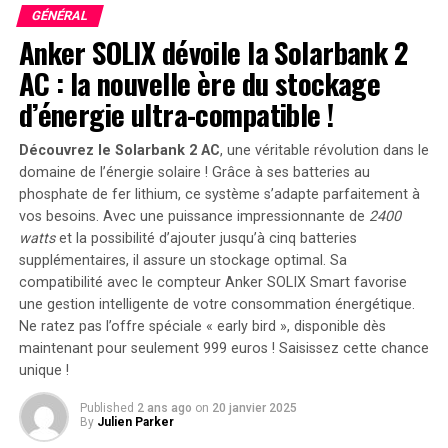
séquence est un ⁣indicateur, l’univers de ​
Mutant
GÉNÉRAL
Mayhem
ne perdra⁤ rien ⁤de sa magie en passant du grand
Anker SOLIX dévoile la Solarbank 2
⁣écran à la⁢ télévision en ⁤streaming.
AC : la nouvelle ère du stockage
d’énergie ultra-compatible !
Date de Lancement
Tales of⁢ the Teenage Mutant Ninja ‌Turtles
⁣sera
Découvrez le Solarbank 2 AC
, une véritable révolution dans le
disponible en streaming sur ⁣Paramount+ à partir du 9
domaine de l’énergie solaire ! Grâce à ses batteries au
phosphate de fer lithium, ce système s’adapte parfaitement à
août.
vos besoins. Avec une puissance impressionnante de
2400
watts
et la possibilité d’ajouter jusqu’à cinq batteries
RELATED TOPICS:
AVENTURES
GÉNÉRIQUE
INOUBLIABLE
supplémentaires, il assure un stockage optimal. Sa
TORTUES NINJA
VOYAGE ARTISTIQUE
compatibilité avec le compteur Anker SOLIX Smart favorise
une gestion intelligente de votre consommation énergétique.
UP NEXT
Attention aux faux domaines CrowdStrike diffusant des
Ne ratez pas l’offre spéciale « early bird »
, disponible dès
malwares Lumma ! Protégez-vous !
maintenant pour seulement 999 euros ! Saisissez cette chance
unique !
DON'T MISS
WhatsApp franchit le cap des 100 millions d’utilisateurs
Published
2 ans ago
on
20 janvier 2025
mensuels aux États-Unis : un nouveau défi se profile à
By
Julien Parker
l’horizon !