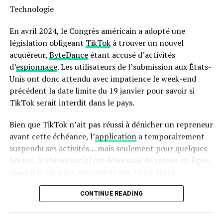
Technologie
moins énergivore et presque deux fois plus rapide qu’un
four traditionnel ! Son interface intuitive avec écran
En avril 2024, le Congrès américain a adopté une
tactile facilite son utilisation quotidienne.
législation obligeant
TikTok
à trouver un nouvel
acquéreur,
ByteDance
étant accusé d’activités
en outre, le panier antiadhésif compatible lave-vaisselle
d’
espionnage
. Les utilisateurs de l’submission aux États-
simplifie grandement l’entretien après chaque
Unis ont donc attendu avec impatience le week-end
utilisation. N’oubliez pas qu’il s’agit là encore d’une
précédent la date limite du 19 janvier pour savoir si
offre temporaire ; ne tardez donc pas si vous souhaitez
TikTok serait interdit dans le pays.
profiter du meilleur prix possible sur cette friteuse
innovante !
Bien que TikTok n’ait pas réussi à dénicher un repreneur
avant cette échéance, l’
application
a temporairement
Pour accéder à cette remise exceptionnelle :
suspendu ses activités… mais seulement pour quelques
heures. le réseau social est désormais de retour en ligne,
mais il n’est plus accessible sur l’App Store.
Retour de TikTok : Une Absence
CONTINUE READING
Persistante sur l’App Store