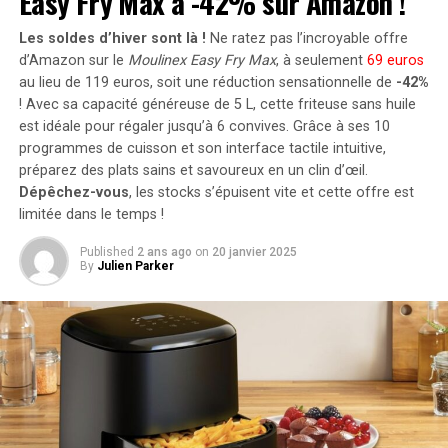
Easy Fry Max à -42% sur Amazon !
2400 watts
. Pour les utilisateurs nécessitant davantage
de stockage énergétique, il est possible d’intégrer
Les soldes d’hiver sont là !
Ne ratez pas l’incroyable offre
jusqu’à cinq batteries supplémentaires de 1,6
d’Amazon sur le
Moulinex Easy Fry Max
, à seulement
69 euros
kilowattheure chacune, augmentant la capacité totale à
au lieu de 119 euros, soit une réduction sensationnelle de
-42%
! Avec sa capacité généreuse de 5 L, cette friteuse sans huile
9,6 kilowattheures
.
est idéale pour régaler jusqu’à 6 convives. Grâce à ses 10
Intégration dans un Écosystème
programmes de cuisson et son interface tactile intuitive,
préparez des plats sains et savoureux en un clin d’œil.
Intelligent
Dépêchez-vous
, les stocks s’épuisent vite et cette offre est
limitée dans le temps !
Le Solarbank 2 AC s’intègre parfaitement dans un
Published
2 ans ago
on
20 janvier 2025
écosystème énergétique intelligent grâce à sa
By
Julien Parker
compatibilité avec le compteur Anker SOLIX Smart et
les prises intelligentes proposées par Anker. cette
fonctionnalité permet une gestion optimisée de la
consommation électrique tout en réduisant les pertes
énergétiques inutiles. De plus, Anker SOLIX prévoit
d’étendre cette compatibilité aux dispositifs Shelly.