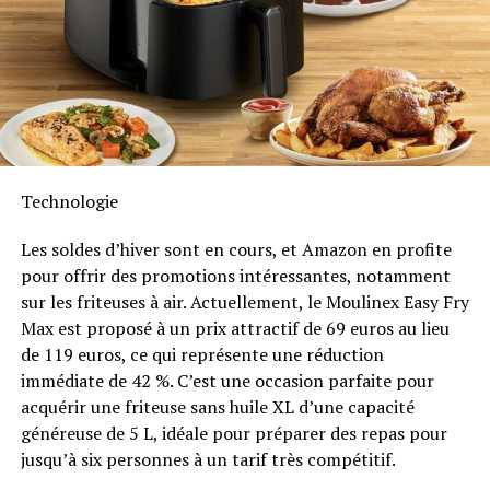
Durabilité et Résistance aux
Intempéries
Anker SOLIX met également l’accent sur la longévité du
Solarbank 2 AC. Conçu pour supporter au moins
6000
cycles de charge
, cet appareil a une durée de vie
estimée dépassant quinze ans. Il est accompagné d’une
Technologie
garantie fabricant décennale et possède une
certification IP65 qui assure sa résistance face aux
Les soldes d’hiver sont en cours, et Amazon en profite
intempéries tout en étant capable de fonctionner dans
pour offrir des promotions intéressantes, notamment
des températures variant entre -20 °C et +55 °C.
sur les friteuses à air. Actuellement, le Moulinex Easy Fry
Max est proposé à un prix attractif de 69 euros au lieu
Disponibilité et Offres
de 119 euros, ce qui représente une réduction
Promotionnelles
immédiate de 42 %. C’est une occasion parfaite pour
acquérir une friteuse sans huile XL d’une capacité
généreuse de 5 L, idéale pour préparer des repas pour
Le solarbank 2 AC est disponible sur le site officiel
jusqu’à six personnes à un tarif très compétitif.
d’Anker SOLIX ainsi que sur Amazon au prix standard de
1299 euros
. Cependant, une offre promotionnelle