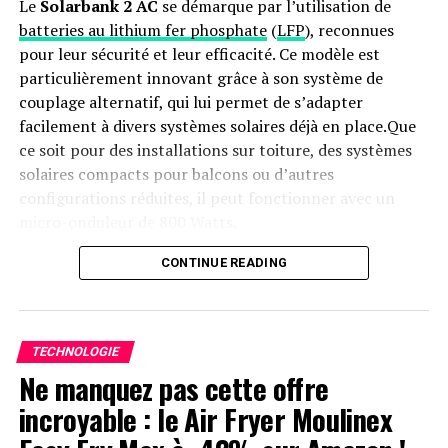
Le
Solarbank 2 AC
se démarque par l’utilisation de
batteries au lithium fer phosphate
(
LFP
), reconnues
pour leur sécurité et leur efficacité. Ce modèle est
particulièrement innovant grâce à son système de
couplage alternatif, qui lui permet de s’adapter
facilement à divers systèmes solaires déjà en place.Que
ce soit pour des installations sur toiture, des systèmes
solaires compacts pour balcons ou d’autres
configurations réduites, il peut fonctionner avec un
micro-onduleur de 800 Watts.
Capacité et flexibilité Énergétique
CONTINUE READING
Avec une capacité maximale d’injection dans le réseau
domestique atteignant 1200 watts,le Solarbank 2 AC
TECHNOLOGIE
peut être associé à deux régulateurs solaires MPPT. Cela
Ne manquez pas cette offre
ouvre la possibilité d’ajouter jusqu’à 1200 watts
incroyable : le Air Fryer Moulinex
supplémentaires via des panneaux solaires additionnels,
portant ainsi la puissance totale à un impressionnant