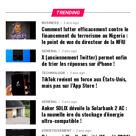
Apple a expliqué sa décision de
retirer TikTok de son
TRENDING
App store par un communiqué officiel.
«
Apple doit
respecter les lois en vigueur dans les régions où elle
BUSINESS
2 ans ago
Comment lutter efficacement contre le
opère. Selon la loi Protecting Americans from Foreign
financement du terrorisme au Nigeria :
Adversary Controlled Applications act, les applications
le point de vue du directeur de la NFIU
développées par ByteDance ltd., y compris TikTok et ses
filiales comme CapCut et Lemon8, ne pourront plus être
GÉNÉRAL
2 ans ago
X (anciennement Twitter) permet enfin
téléchargées ou mises à jour sur l’App Store pour les
de trier les réponses sur iPhone !
utilisateurs américains après le 19 janvier 2025
», précise
la société.
TECHNOLOGIE
2 ans ago
TikTok revient en force aux États-Unis,
mais pas sur l’App Store !
Il est crucial de souligner que les utilisateurs américains
ayant déjà installé TikTok peuvent toujours accéder au
service. Cependant, ils ne recevront plus aucune mise à
GÉNÉRAL
2 ans ago
Anker SOLIX dévoile la Solarbank 2 AC :
jour future de l’application. L’avenir du réseau social
la nouvelle ère du stockage d’énergie
pourrait dépendre des décisions du nouveau président
ultra-compatible !
des États-Unis.
DIVERTISSEMENT
2 ans ago