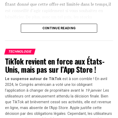
Étant donné que cette offre est limitée dans le temps,il
« early bird » sera active du
20 janvier au 23 février
est conseillé d’agir rapidement si vous souhaitez en
2025
, permettant aux acheteurs intéressés d’acquérir
bénéficier. De plus, avec un tel prix, les stocks
cet appareil dès
999 euros
! Cette promotion inclut
pourraient s’épuiser rapidement. Ce modèle se classe
également un compteur Anker SOLIX Smart offert pour
CONTINUE READING
parmi les meilleures ventes sur Amazon avec plus de
chaque commande passée durant cette période spéciale.
1000 unités écoulées le mois dernier.
le Solarbank 2 AC représente une avancée significative
Profitez des offres sur Amazon
dans le domaine du stockage énergétique domestique
TECHNOLOGIE
grâce à ses caractéristiques techniques avancées et son
TikTok revient en force aux États-
Amazon propose également la
livraison gratuite
et
engagement envers la durabilité environnementale.
rapide pour cet article qui bénéficie d’une garantie de
Unis, mais pas sur l’App Store !
deux ans. En outre, il existe une option de paiement
échelonné en quatre fois sans frais sur ce modèle. Enfin,
Le suspense autour de TikTok
est à son comble ! En avril
sachez que vous avez la possibilité de changer d’avis et
2024, le Congrès américain a voté une loi obligeant
retourner le produit gratuitement dans un délai de 30
l’application à changer de propriétaire avant le
19 janvier
. Les
utilisateurs ont anxieusement attendu la décision finale. Bien
jours afin d’obtenir un
remboursement intégral
.
que TikTok ait brièvement cessé ses activités, elle est revenue
Moulinex Easy Fry Max : cuisinez
en ligne, mais
absente de l’App Store
. Apple justifie cette
décision par des obligations légales. Cependant, les utilisateurs