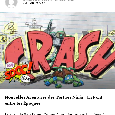
By
Julien Parker
Nouvelles ‌Aventures des Tortues Ninja : ⁤Un Pont
entre les Époques
Lors‍ de⁢ la
San Diego Comic-Con
,
Paramount
a dévoilé