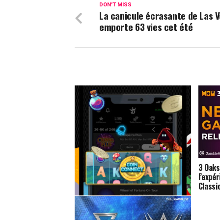
DON'T MISS
La canicule écrasante de Las 
emporte 63 vies cet été
3 Oaks
l’expé
Classic
DraftKings sanctionné : des
machines à sous en ligne qui ne