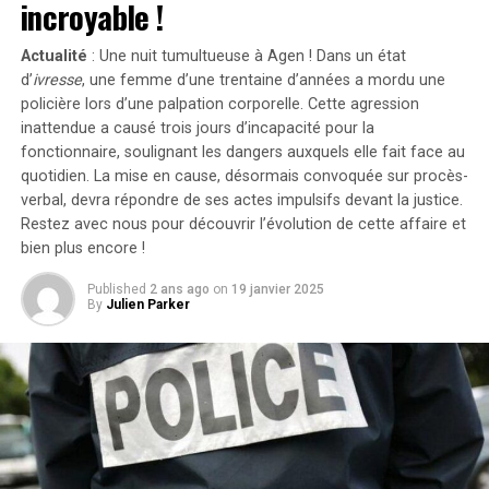
incroyable !
avant la sortie du film de Francesca Gregorini.
Actualité
: Une nuit tumultueuse à Agen ! Dans un état
« Elle cherche simplement à tirer profit d’un travail
d’
ivresse
, une femme d’une trentaine d’années a mordu une
qu’elle n’a pas conçu », a affirmé l’avocate Brittany
policière lors d’une palpation corporelle. Cette agression
Amadi lors du procès.En 2020, une première plainte
inattendue a causé trois jours d’incapacité pour la
avait été rejetée ; néanmoins, la cour d’appel avait
fonctionnaire, soulignant les dangers auxquels elle fait face au
rouvert l’affaire en considérant qu’il existait un débat
quotidien. La mise en cause, désormais convoquée sur procès-
verbal, devra répondre de ses actes impulsifs devant la justice.
légitime concernant les « similarités substantielles »
Restez avec nous pour découvrir l’évolution de cette affaire et
entre les deux œuvres.Cette affaire soulève des
bien plus encore !
questions cruciales sur l’originalité dans le secteur
cinématographique et pourrait avoir des conséquences
Published
2 ans ago
on
19 janvier 2025
significatives sur les droits d’auteur et la propriété
By
Julien Parker
intellectuelle dans l’univers du divertissement.