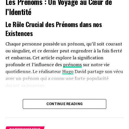
Les Prénoms : Un Voyage au Cœur de
Restez informé en vous abonnant dès aujourd’hui !
l’Identité
Le Rôle Crucial des Prénoms dans nos
Existences
RELATED TOPICS:
BÉNÉDICTIONS
GURUDWARA
Chaque personne possède un prénom, qu’il soit courant
JASMINE BHASIN
NOUVEAU FILM
TENUE TRADITIONNELLE
ou singulier, et ce dernier peut engendrer à la fois fierté
et embarras. Cet article explore la signification
UP NEXT
Coupe des Ligues : Ne manquez pas le choc Toluca FC
profonde et l’influence des
prénoms
sur notre vie
contre Colorado Rapids en streaming !
quotidienne. Le réalisateur
Hugo
David partage son vécu
avec un prénom qui a connu une forte popularité
DON'T MISS
Android 15 Beta 4.2 : Résolution des problèmes de
durant sa jeunesse.
caméra des Pixel et bien plus encore !
une Naissance Sous le Signe de la Célébrité
CONTINUE READING
Hugo David est né en 2000 à
Tours
, une époque où le
prénom Hugo était en plein essor. Ses parents, Caroline
et Rodolphe, avaient envisagé d’autres choix comme