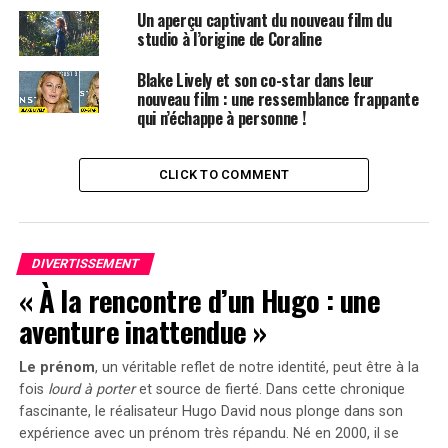
Un aperçu captivant du nouveau film du
studio à l’origine de Coraline
Blake Lively et son co-star dans leur
nouveau film : une ressemblance frappante
qui n’échappe à personne !
CLICK TO COMMENT
DIVERTISSEMENT
« À la rencontre d’un Hugo : une
aventure inattendue »
Visionnez la vidéo pour découvrir l’apparition
Le prénom
, un véritable reflet de notre identité, peut être à la
éblouissante de Jasmine Bhasin au Gurudwara.
fois
lourd à porter
et source de
fierté
. Dans cette chronique
fascinante, le réalisateur Hugo David nous plonge dans son
Jasmine Bhasin a été aperçue en train de demander des
expérience avec un prénom très répandu. Né en 2000, il se
bénédictions
au Gurudwara pour son prochain
film
.