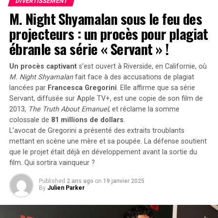
Enzo, également très en vogue à cette période. « Je
DIVERTISSEMENT
M. Night Shyamalan sous le feu des
pense que mes parents ont opté pour un prénom parmi
les plus répandus en France plutôt qu’en hommage à
projecteurs : un procès pour plagiat
Victor Hugo », confie-t-il.
ébranle sa série « Servant » !
Une Enfance Entourée d’Autres « Hugo »
Un procès captivant
s’est ouvert à Riverside, en Californie, où
M. Night Shyamalan
fait face à des accusations de plagiat
Dès son plus jeune âge, Hugo se retrouve entouré
lancées par
Francesca Gregorini
. Elle affirme que sa série
d’autres enfants portant le même nom. Selon les
Servant
, diffusée sur Apple TV+, est une copie de son film de
statistiques de l’Insee,7 694 garçons ont été
2013,
The Truth About Emanuel
, et réclame la somme
prénommés Hugo en 2000,faisant de ce prénom le
colossale de
81 millions de dollars
.
quatrième plus populaire cette année-là. À l’école
L’avocat de Gregorini a présenté des extraits troublants
primaire,il côtoie plusieurs camarades appelés Thibault
mettant en scène une mère et sa poupée. La défense soutient
et autres prénoms similaires. Pour éviter toute
que le projet était déjà en développement avant la sortie du
confusion lors des appels en classe, les enseignants
film. Qui sortira vainqueur ?
ajoutent souvent la première lettre du nom de famille
Published
2 ans ago
on
19 janvier 2025
après le prénom : ainsi devient-il rapidement « Hugo
By
Julien Parker
D. », un surnom auquel il s’habitue sans arduousé.