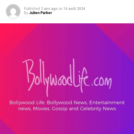
Published
2 ans ago
on
14 août 2024
By
Julien Parker