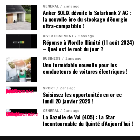
Un autre incident s’est produit à Villeneuve-sur-Lot où
GÉNÉRAL
2 ans ago
Anker SOLIX dévoile la Solarbank 2 AC :
plusieurs individus se sont battus après avoir reçu des
la nouvelle ère du stockage d’énergie
menaces liées à un vol automobile avorté. Le parquet a
ultra-compatible !
décidé de poursuivre trois passagers en leur proposant
une comparution sur reconnaissance préalable de
DIVERTISSEMENT
2 ans ago
Réponse à Wordle Illimité (11 août 2024)
culpabilité (CRPC). Ils devront se présenter devant le
– Quel est le mot du jour ?
tribunal local fin avril.
BUSINESS
2 ans ago
Une formidable nouvelle pour les
conducteurs de voitures électriques !
SPORT
2 ans ago
Saisissez les opportunités en or ce
lundi 20 janvier 2025 !
GÉNÉRAL
2 ans ago
La Gazelle de Val (405) : La Star
Incontournable du Quinté d’Aujourd’hui !