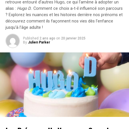
retrouve entouré d’autres Hugo, ce qui l’amène à adopter un
L’actrice, d’une beauté saisissante, portait une tenue
alias :
Hugo D.
. Comment ce choix a-t-il influencé son parcours
traditionnelle blanche qui mettait en valeur son
? Explorez les nuances et les histoires derrière nos prénoms et
élégance et sa
grâce
. En entrant dans le Gurudwara,
découvrez comment ils façonnent nos vies dès l’enfance
Jasmine affichait une expression sereine, les yeux fermés
jusqu’à l’âge adulte !
en signe de respect. Sa visite est considérée comme un
Published
2 ans ago
on
20 janvier 2025
acte de
dévotion
pour son nouveau projet
By
Julien Parker
cinématographique, qui devrait sortir prochainement.
L’engagement de l’actrice pour le succès de ce film est
évident, et sa présence au Gurudwara témoigne de sa foi
et de sa détermination.
Dernières
Vidéos
Ne manquez pas les dernières nouvelles.