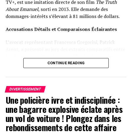
TV+, est une imitation directe de son film
The Truth
About Emanuel
, sorti en 2013. Elle demande des
dommages-intérêts s’élevant à 81 millions de dollars.
Accusations Détails et Comparaisons Éclairantes
L’avocat représentant Francesca Gregorini, Patrick
Arenz, a présenté au jury des extraits comparatifs entre
les deux œuvres. Ces séquences illustrent une mère
prenant soin d’une poupée comme si c’était un véritable
CONTINUE READING
enfant, assistée par une nourrice. « C’est un cas
flagrant », a-t-il déclaré devant le jury selon
Variety. »Sans
Emanuel
, il n’y aurait pas eu de
Servant
. »
DIVERTISSEMENT
Une policière ivre et indisciplinée :
Divergences dans les Arguments Juridiques
une bagarre explosive éclate après
En réponse aux allégations portées contre lui, l’équipe
un vol de voiture ! Plongez dans les
juridique défendant Shyamalan soutient que Tony
rebondissements de cette affaire
Basgallop, le créateur britannique derrière la série
Servant
, avait commencé à développer ce projet bien