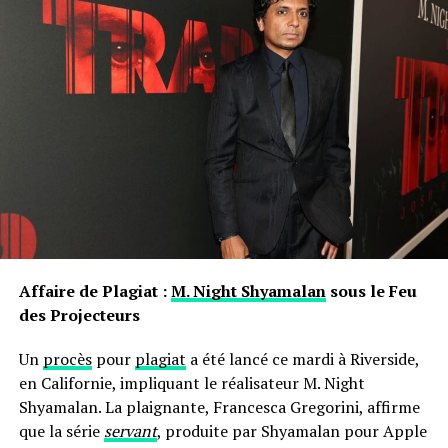
Pensées sur l’Identité Associée au
Prénom
Le choix d’un prénom peut avoir un impact significatif
sur notre identité personnelle tout au long de notre
existence. Que ce soit pour se distinguer ou pour
s’intégrer dans un groupe social spécifique, chaque
individu développe une relation particulière avec son
propre nom.
les prénoms ne sont pas simplement des désignations ;
ils portent avec eux des récits et influencent nos
interactions sociales depuis notre enfance jusqu’à l’âge
Affaire de Plagiat :
M. Night Shyamalan
sous le Feu
adulte.
des Projecteurs
Un
procès
pour
plagiat
a été lancé ce mardi à Riverside,
en Californie, impliquant le réalisateur M. Night
Shyamalan. La plaignante, Francesca Gregorini, affirme
que la série
servant
, produite par Shyamalan pour Apple