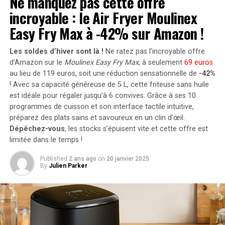
Ne manquez pas cette offre
ouvre la possibilité d’ajouter jusqu’à 1200 watts
Cette coalition comprenait 785 créateurs indiens qui
incroyable : le Air Fryer Moulinex
supplémentaires via des panneaux solaires additionnels,
ont signé une lettre au gouvernement demandant
portant ainsi la puissance totale à un impressionnant
Easy Fry Max à -42% sur Amazon !
moins d’ambiguïté dans le projet de loi, ainsi qu’une
2400 watts
. Pour les utilisateurs nécessitant davantage
multitude de créateurs de contenu qui ont utilisé des
de stockage énergétique, il est possible d’intégrer
Les soldes d’hiver sont là !
Ne ratez pas l’incroyable offre
hashtags spécifiques (#KillTheBill et #ContentBachao)
jusqu’à cinq batteries supplémentaires de 1,6
d’Amazon sur le
Moulinex Easy Fry Max
, à seulement
69 euros
pour influencer, créer des vidéos et faire passer le
kilowattheure chacune, augmentant la capacité totale à
au lieu de 119 euros, soit une réduction sensationnelle de
-42%
message.
! Avec sa capacité généreuse de 5 L, cette friteuse sans huile
9,6 kilowattheures
.
est idéale pour régaler jusqu’à 6 convives. Grâce à ses 10
Cependant, de nombreuses questions demeurent, et il
Intégration dans un Écosystème
programmes de cuisson et son interface tactile intuitive,
est prévu qu’un nouveau projet ne soit pas publié avant
préparez des plats sains et savoureux en un clin d’œil.
deux mois.
Intelligent
Dépêchez-vous
, les stocks s’épuisent vite et cette offre est
limitée dans le temps !
Le Solarbank 2 AC s’intègre parfaitement dans un
RELATED TOPICS:
GOUVERNEMENT INDIEN
INFLUENCEURS
Published
2 ans ago
on
20 janvier 2025
LOI RÉVOLUTIONNAIRE
MÉDIAS SOCIAUX
RÉGLEMENTATION
écosystème énergétique intelligent grâce à sa
By
Julien Parker
compatibilité avec le compteur Anker SOLIX Smart et
UP NEXT
Achetez le Google Pixel 9 Pro chez ces détaillants et
les prises intelligentes proposées par Anker. cette
recevez une carte-cadeau gratuite jusqu’à 350 $ !
fonctionnalité permet une gestion optimisée de la
consommation électrique tout en réduisant les pertes
DON'T MISS