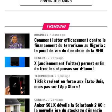
Retour de TikTok : Une Absence
CONTINUE READING
Persistante sur l’App Store
Apple a expliqué sa décision de
retirer TikTok de son
TRENDING
App store par un communiqué officiel.
«
Apple doit
respecter les lois en vigueur dans les régions où elle
BUSINESS
2 ans ago
Comment lutter efficacement contre le
opère. Selon la loi Protecting Americans from Foreign
financement du terrorisme au Nigeria :
Adversary Controlled Applications act, les applications
le point de vue du directeur de la NFIU
développées par ByteDance ltd., y compris TikTok et ses
filiales comme CapCut et Lemon8, ne pourront plus être
GÉNÉRAL
2 ans ago
X (anciennement Twitter) permet enfin
téléchargées ou mises à jour sur l’App Store pour les
de trier les réponses sur iPhone !
utilisateurs américains après le 19 janvier 2025
», précise
la société.
TECHNOLOGIE
2 ans ago
TikTok revient en force aux États-Unis,
mais pas sur l’App Store !
Il est crucial de souligner que les utilisateurs américains
ayant déjà installé TikTok peuvent toujours accéder au
service. Cependant, ils ne recevront plus aucune mise à
GÉNÉRAL
2 ans ago
Anker SOLIX dévoile la Solarbank 2 AC :
jour future de l’application. L’avenir du réseau social
la nouvelle ère du stockage d’énergie
pourrait dépendre des décisions du nouveau président