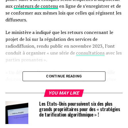
aux
créateurs de contenu
en ligne de s’enregistrer et de
se conformer aux mêmes lois que celles qui régissent les
diffuseurs.
Le ministère a indiqué que les retours concernant le
projet de loi sur la régulation des services de
radiodiffusion, rendu public en novembre 2023, l’ont
conduit à organiser « une série de
consultations
avec les
parties prenantes ».
« Un délai supplémentaire est accordé pour recueillir
CONTINUE READING
des commentaires et suggestions jusqu’au 15 octobre
2024. Un nouveau projet sera publié après des
consultations approfondies », a précisé le MIB.
YOU MAY LIKE
Les États-Unis poursuivent six des plus
Ces consultations auraient été au nombre de quatre,
grands propriétaires pour des « stratégies
toutes se déroulant apparemment à huis clos et
de tarification algorithmique » !
impliquant uniquement des représentants sélectionnés
de l’industrie.