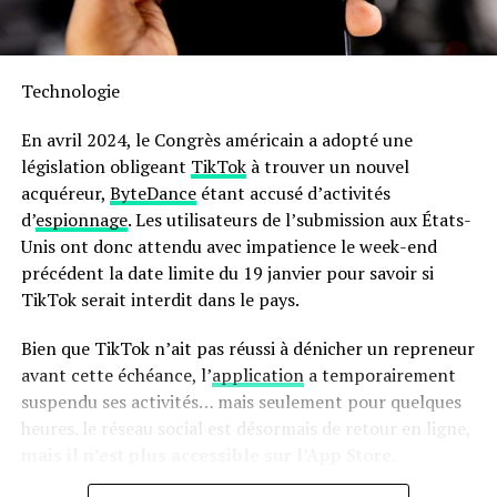
Sa capacité généreuse permet non seulement la
préparation rapide mais aussi économique : jusqu’à 70 %
Technologie
moins énergivore et presque deux fois plus rapide qu’un
four traditionnel ! Son interface intuitive avec écran
En avril 2024, le Congrès américain a adopté une
tactile facilite son utilisation quotidienne.
législation obligeant
TikTok
à trouver un nouvel
acquéreur,
ByteDance
étant accusé d’activités
en outre, le panier antiadhésif compatible lave-vaisselle
d’
espionnage
. Les utilisateurs de l’submission aux États-
simplifie grandement l’entretien après chaque
Unis ont donc attendu avec impatience le week-end
utilisation. N’oubliez pas qu’il s’agit là encore d’une
précédent la date limite du 19 janvier pour savoir si
offre temporaire ; ne tardez donc pas si vous souhaitez
TikTok serait interdit dans le pays.
profiter du meilleur prix possible sur cette friteuse
innovante !
Bien que TikTok n’ait pas réussi à dénicher un repreneur
avant cette échéance, l’
application
a temporairement
Pour accéder à cette remise exceptionnelle :
suspendu ses activités… mais seulement pour quelques
heures. le réseau social est désormais de retour en ligne,
mais il n’est plus accessible sur l’App Store.