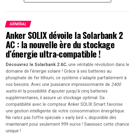
Un tribunal indien suspend les opérations d’un
vérificateur de faits sur les réseaux sociaux géré
par le gouvernement.
GÉNÉRAL
Le CERT indien exempté des demandes d’accès à
Anker SOLIX dévoile la Solarbank 2
l’information.
AC : la nouvelle ère du stockage
Les grandes entreprises technologiques vont
d’énergie ultra-compatible !
apprécier le nouveau projet de loi sur la
protection des données personnelles en Inde.
Découvrez le Solarbank 2 AC
, une véritable révolution dans le
domaine de l’énergie solaire ! Grâce à ses batteries au
Un État indien coupe l’accès à Internet pour 27
phosphate de fer lithium, ce système s’adapte parfaitement à
millions de personnes pendant quatre jours pour
vos besoins. Avec une puissance impressionnante de
2400
contrer un individu.
watts
et la possibilité d’ajouter jusqu’à cinq batteries
La classification des créateurs de contenu en tant que
supplémentaires, il assure un stockage optimal. Sa
compatibilité avec le compteur Anker SOLIX Smart favorise
diffuseurs rendrait l’enregistrement gouvernemental
une gestion intelligente de votre consommation énergétique.
obligatoire pour les YouTubers, podcasteurs, streamers
Ne ratez pas l’offre spéciale « early bird »
, disponible dès
en direct et autres répondant aux critères définis par le
maintenant pour seulement 999 euros ! Saisissez cette chance
gouvernement. Ces créateurs de contenu devraient
unique !
également pré-certifier leur matériel via un Comité