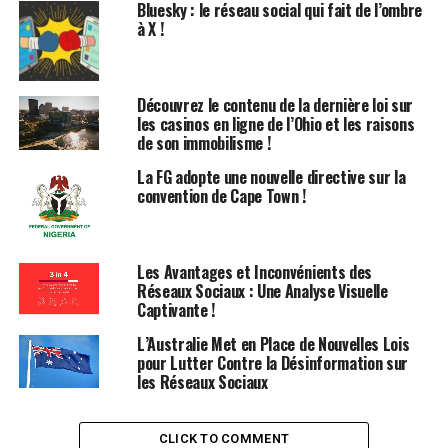
Bluesky : le réseau social qui fait de l’ombre
à X !
Les médias locaux ont rapporté qu’il n’est pas clair si le
projet de loi sera révisé ou complètement réécrit, mais
des copies marquées de la dernière version ont été
Découvrez le contenu de la dernière loi sur
distribuées afin de pouvoir retracer toute fuite de
les casinos en ligne de l’Ohio et les raisons
contenu. Le ministère aurait demandé le retour de ces
de son immobilisme !
copies marquées à la fin juillet et n’a pas rendu leur
La FG adopte une nouvelle directive sur la
contenu public.
convention de Cape Town !
Des médias ayant prétendument consulté la dernière
version ont affirmé qu’elle vise à réguler les entités
Les Avantages et Inconvénients des
acceptant de la publicité et à fournir des directives aux
Réseaux Sociaux : Une Analyse Visuelle
intermédiaires sur les programmes qu’ils diffusent, en
Captivante !
plus de classer les créateurs de contenu comme des
L’Australie Met en Place de Nouvelles Lois
diffuseurs. L’Inde est particulièrement sensible à
pour Lutter Contre la Désinformation sur
certains types de contenu, souvent liés à des questions
les Réseaux Sociaux
religieuses, jugés soit risqués pour la sécurité nationale,
soit offensants.
CLICK TO COMMENT