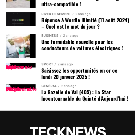
ultra-compatible !
des États-Unis.
DIVERTISSEMENT
2 ans ago
Réponse à Wordle Illimité (11 août 2024)
DÉCLARATION DE TIKTOK :
– Quel est le mot du jour ?
BUSINESS
2 ans ago
>
Une formidable nouvelle pour les
conducteurs de voitures électriques !
En collaboration avec nos
partenaires techniques,
SPORT
2 ans ago
Saisissez les opportunités en or ce
nous travaillons activement
lundi 20 janvier 2025 !
à rétablir notre service.
GÉNÉRAL
2 ans ago
La Gazelle de Val (405) : La Star
Nous remercions le
Incontournable du Quinté d’Aujourd’hui !
président Trump pour avoir
clarifié la situation et
rassuré nos partenaires