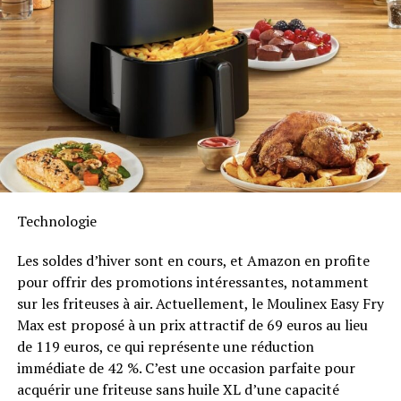
Les hôpitaux de Leeds révolutionnent le partage des
énergétiques inutiles. De plus, Anker SOLIX prévoit
dossiers patients grâce à Azure !
d’étendre cette compatibilité aux dispositifs Shelly.
Durabilité et Résistance aux
Intempéries
Anker SOLIX met également l’accent sur la longévité du
Solarbank 2 AC. Conçu pour supporter au moins
6000
cycles de charge
, cet appareil a une durée de vie
estimée dépassant quinze ans. Il est accompagné d’une
Technologie
garantie fabricant décennale et possède une
certification IP65 qui assure sa résistance face aux
Les soldes d’hiver sont en cours, et Amazon en profite
intempéries tout en étant capable de fonctionner dans
pour offrir des promotions intéressantes, notamment
des températures variant entre -20 °C et +55 °C.
sur les friteuses à air. Actuellement, le Moulinex Easy Fry
Max est proposé à un prix attractif de 69 euros au lieu
Disponibilité et Offres
de 119 euros, ce qui représente une réduction
Promotionnelles
immédiate de 42 %. C’est une occasion parfaite pour
acquérir une friteuse sans huile XL d’une capacité