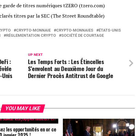
e garde de titres numériques tZERO (tzero.com)
clarés titres par la SEC (The Street Roundtable)
RYPTO
CRYPTO-MONNAIE
CRYPTO-MONNAIES
ÉTATS-UNIS
N
RÉGLEMENTATION CRYPTO
SOCIÉTÉ DE COURTAGE
UP NEXT
eFi :
Les Temps Forts : Les Étincelles
évèle
S’envolent au Deuxième Jour du
s-Unis
Dernier Procès Antitrust de Google
YOU MAY LIKE
sez les opportunités en or ce
0 janvier 2025 !