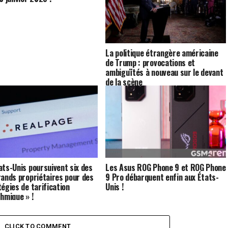
La politique étrangère américaine
de Trump : provocations et
ambiguïtés à nouveau sur le devant
de la scène
ats-Unis poursuivent six des
Les Asus ROG Phone 9 et ROG Phone
rands propriétaires pour des
9 Pro débarquent enfin aux États-
tégies de tarification
Unis !
thmique » !
CLICK TO COMMENT