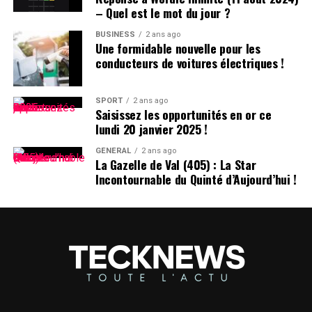
culpabilité (CRPC). Ils devront se présenter devant le
– Quel est le mot du jour ?
tribunal local fin avril.
BUSINESS
2 ans ago
Une formidable nouvelle pour les
conducteurs de voitures électriques !
SPORT
2 ans ago
Saisissez les opportunités en or ce
lundi 20 janvier 2025 !
GÉNÉRAL
2 ans ago
La Gazelle de Val (405) : La Star
Incontournable du Quinté d’Aujourd’hui !