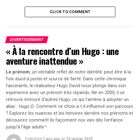
Un Casting Étoilé
CLICK TO COMMENT
En plus de Deadwyler,
La Leçon de Piano
met en
vedette
John David Washington
dans le rôle Boy Willie.
DIVERTISSEMENT
Le casting comprend également Olivia Washington,
« À la rencontre d’un Hugo : une
Pauletta Washington ainsi que Samuel L. Jackson et
Erykah Badu parmi d’autres talents remarquables.
aventure inattendue »
Conflit Familial au Cœur du
Le prénom
, un véritable reflet de notre identité, peut être à la
fois
lourd à porter
et source de
fierté
. Dans cette chronique
Scénario
fascinante, le réalisateur Hugo David nous plonge dans son
expérience avec un prénom très répandu. Né en 2000, il se
L’histoire débute après la Grande Dépression où la
retrouve entouré d’autres Hugo, ce qui l’amène à adopter un
famille Charles doit décider si elle doit conserver ou
alias :
Hugo D.
. Comment ce choix a-t-il influencé son parcours
vendre leur piano familial. Bien que cet instrument ait
? Explorez les nuances et les histoires derrière nos prénoms et
découvrez comment ils façonnent nos vies dès l’enfance
une valeur financière significative, il représente aussi un
jusqu’à l’âge adulte !
symbole chargé d’histoire avec ses gravures réalisées par
leurs ancêtres réduits en esclavage. berniece souhaite
Published
2 ans ago
on
20 janvier 2025