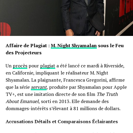
s’intégrer dans un groupe social spécifique, chaque
SAISON DES RÉCOMPENSES
THE PIANO LESSON
THÉÂTRE
individu développe une relation particulière avec son
UP NEXT
propre nom.
L’application X TV est enfin disponible, mais elle déçoit
vraiment !
les prénoms ne sont pas simplement des désignations ;
DON'T MISS
ils portent avec eux des récits et influencent nos
La Saison 2 de *Le Seigneur des Anneaux : Les Anneaux
interactions sociales depuis notre enfance jusqu’à l’âge
Affaire de Plagiat :
M. Night Shyamalan
sous le Feu
de Pouvoir* : Découvrez le Calendrier de Sortie !
adulte.
des Projecteurs
Un
procès
pour
plagiat
a été lancé ce mardi à Riverside,
en Californie, impliquant le réalisateur M. Night
Shyamalan. La plaignante, Francesca Gregorini, affirme
que la série
servant
, produite par Shyamalan pour Apple
TV+, est une imitation directe de son film
The Truth
About Emanuel
, sorti en 2013. Elle demande des
dommages-intérêts s’élevant à 81 millions de dollars.
Accusations Détails et Comparaisons Éclairantes