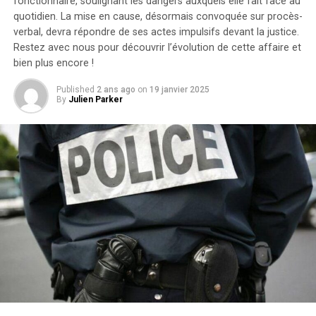
avait été rejetée ; néanmoins, la cour d’appel avait
fonctionnaire, soulignant les dangers auxquels elle fait face au
rouvert l’affaire en considérant qu’il existait un débat
quotidien. La mise en cause, désormais convoquée sur procès-
verbal, devra répondre de ses actes impulsifs devant la justice.
légitime concernant les « similarités substantielles »
Restez avec nous pour découvrir l’évolution de cette affaire et
entre les deux œuvres.Cette affaire soulève des
bien plus encore !
questions cruciales sur l’originalité dans le secteur
cinématographique et pourrait avoir des conséquences
Published
2 ans ago
on
19 janvier 2025
significatives sur les droits d’auteur et la propriété
By
Julien Parker
intellectuelle dans l’univers du divertissement.