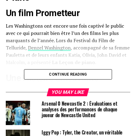
Un film Prometteur
Les Washingtons ont encore une fois captivé le public
avec ce qui pourrait bien être l’un des films les plus
marquants de l’année. Lors du Festival du Film de
Telluride,
Denzel Washington
, accompagné de sa femme
Pauletta et de leurs enfants Katia, Olivia, John David et
Malcolm, a présenté
La Leçon de piano
.
CONTINUE READING
Une Histoire Émouvante
Ce long-métrage, dirigé par
Malcolm Washington
,
YOU MAY LIKE
s’inspire de la pièce éponyme d’august Wilson datant de
Arsenal 0 Newcastle 2 : Évaluations et
1987. L’intrigue suit les frères et sœurs Charles alors
analyses des performances de chaque
qu’ils se disputent le sort d’un héritage familial : un
joueur de Newcastle United
piano vieux de 137 ans. Les critiques ont salué ce film
(qui sera disponible sur Netflix à partir du 22 novembre),
Iggy Pop : Tyler, the Creator, un véritable
le plaçant déjà parmi les favoris pour la saison des