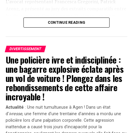
L’avocat représentant Francesca Gregorini, Patrick
Arenz, a présenté au jury des extraits comparatifs entre
les deux œuvres. Ces séquences illustrent une mère
prenant soin d’une poupée comme si c’était un véritable
CONTINUE READING
enfant, assistée par une nourrice. « C’est un cas
flagrant », a-t-il déclaré devant le jury selon
Variety. »Sans
Emanuel
, il n’y aurait pas eu de
Servant
. »
DIVERTISSEMENT
Une policière ivre et indisciplinée :
Divergences dans les Arguments Juridiques
une bagarre explosive éclate après
En réponse aux allégations portées contre lui, l’équipe
un vol de voiture ! Plongez dans les
juridique défendant Shyamalan soutient que Tony
rebondissements de cette affaire
Basgallop, le créateur britannique derrière la série
Servant
, avait commencé à développer ce projet bien
incroyable !
avant la sortie du film de Francesca Gregorini.
Actualité
: Une nuit tumultueuse à Agen ! Dans un état
« Elle cherche simplement à tirer profit d’un travail
d’
ivresse
, une femme d’une trentaine d’années a mordu une
qu’elle n’a pas conçu », a affirmé l’avocate Brittany
policière lors d’une palpation corporelle. Cette agression
Amadi lors du procès.En 2020, une première plainte
inattendue a causé trois jours d’incapacité pour la