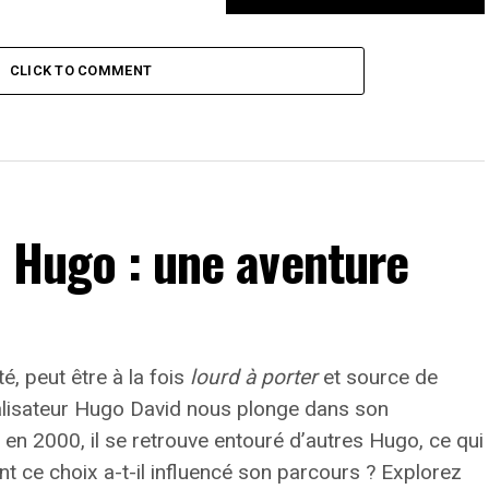
Freeman : Les Irlandais ont perdu
en se laissant emporter par
CLICK TO COMMENT
l’engouement
n Hugo : une aventure
té, peut être à la fois
lourd à porter
et source de
éalisateur Hugo David nous plonge dans son
n 2000, il se retrouve entouré d’autres Hugo, ce qui
t ce choix a-t-il influencé son parcours ? Explorez