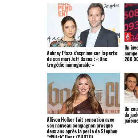
Un inv
Aubrey Plaza s’exprime sur la perte
compen
de son mari Jeff Baena : « Une
200 00
tragédie inimaginable »
Un cou
du jac
Allison Holker fait sensation avec
paieme
son nouveau compagnon presque
deux ans après la perte de Stephen
“tWitch” Boss (PHOTO)