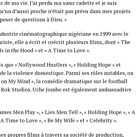
ur de ma vie. J’ai perdu ma sœur cadette et je suis
’un d’aussi proche n’était pas prévu dans mes projets
poser de questions à Dieu. »
industrie cinématographique nigériane en 1999 avec le
riste, elle a écrit et coécrit plusieurs films, dont « The
ls in the Hood » et « A Time to Love ».
ls que « Nollywood Hustlers », « Holding Hope » et
de la violence domestique. Parmi ses rôles notables, on
 on My Mind », la comédie dramatique sur le football
 de Rok Studios. Uche Jombo est également ambassadrice
ames Men Play », « Lies Men Tell », « Holding Hope », « A
 A Time to Love », « Be My Wife » et « Celebrity ».
es propres films à travers sa société de production,