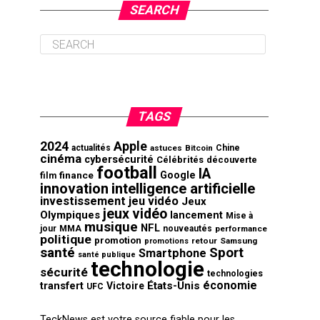
SEARCH
TAGS
2024
Apple
actualités
astuces
Bitcoin
Chine
cinéma
cybersécurité
Célébrités
découverte
football
IA
finance
Google
film
innovation
intelligence artificielle
investissement
jeu vidéo
Jeux
jeux vidéo
Olympiques
lancement
Mise à
musique
NFL
jour
MMA
nouveautés
performance
politique
promotion
retour
Samsung
promotions
santé
Sport
Smartphone
santé publique
technologie
sécurité
technologies
économie
transfert
États-Unis
Victoire
UFC
TeckNews est votre source fiable pour les