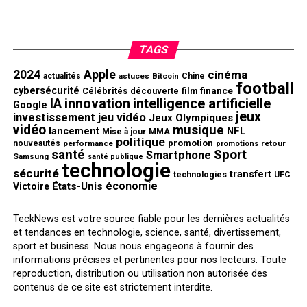
TAGS
2024
Apple
cinéma
actualités
astuces
Bitcoin
Chine
football
cybersécurité
finance
Célébrités
découverte
film
innovation
intelligence artificielle
IA
Google
jeux
investissement
jeu vidéo
Jeux Olympiques
vidéo
musique
NFL
lancement
Mise à jour
MMA
politique
promotion
nouveautés
performance
retour
promotions
santé
Sport
Smartphone
Samsung
santé publique
technologie
sécurité
transfert
technologies
UFC
économie
États-Unis
Victoire
TeckNews est votre source fiable pour les dernières actualités
et tendances en technologie, science, santé, divertissement,
sport et business. Nous nous engageons à fournir des
informations précises et pertinentes pour nos lecteurs. Toute
reproduction, distribution ou utilisation non autorisée des
contenus de ce site est strictement interdite.