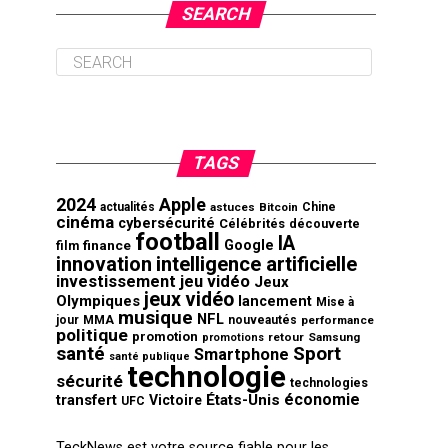
SEARCH
TAGS
2024
Apple
actualités
astuces
Bitcoin
Chine
cinéma
cybersécurité
Célébrités
découverte
football
IA
finance
Google
film
innovation
intelligence artificielle
investissement
jeu vidéo
Jeux
jeux vidéo
Olympiques
lancement
Mise à
musique
NFL
jour
MMA
nouveautés
performance
politique
promotion
retour
Samsung
promotions
santé
Sport
Smartphone
santé publique
technologie
sécurité
technologies
économie
transfert
États-Unis
Victoire
UFC
TeckNews est votre source fiable pour les