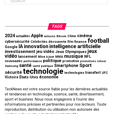
TAGS
2024
Apple
cinéma
actualités
astuces
Bitcoin
Chine
football
cybersécurité
finance
Célébrités
découverte
film
innovation
intelligence artificielle
IA
Google
jeux
investissement
jeu vidéo
Jeux Olympiques
vidéo
musique
NFL
lancement
Mise à jour
MMA
politique
promotion
nouveautés
performance
retour
promotions
santé
Sport
Smartphone
Samsung
santé publique
technologie
sécurité
transfert
technologies
UFC
économie
États-Unis
Victoire
TeckNews est votre source fiable pour les dernières actualités
et tendances en technologie, science, santé, divertissement,
sport et business. Nous nous engageons à fournir des
informations précises et pertinentes pour nos lecteurs. Toute
reproduction, distribution ou utilisation non autorisée des