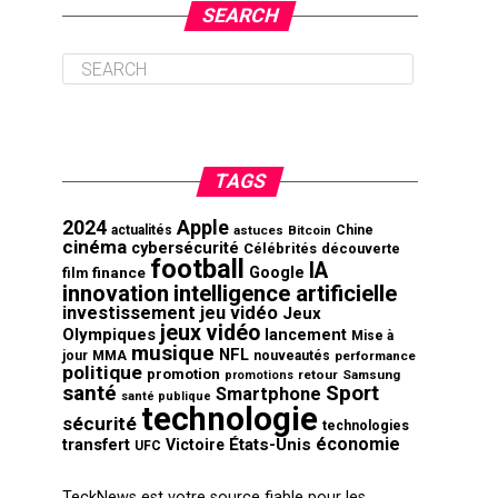
SEARCH
TAGS
2024
Apple
actualités
astuces
Bitcoin
Chine
cinéma
cybersécurité
Célébrités
découverte
football
IA
finance
Google
film
innovation
intelligence artificielle
investissement
jeu vidéo
Jeux
jeux vidéo
Olympiques
lancement
Mise à
musique
NFL
jour
MMA
nouveautés
performance
politique
promotion
retour
Samsung
promotions
santé
Sport
Smartphone
santé publique
technologie
sécurité
technologies
économie
transfert
États-Unis
Victoire
UFC
TeckNews est votre source fiable pour les